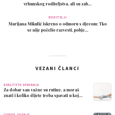
vrhunskog roditeljstva, ali su zab…
RODITELJI
Marijana Mikulić iskreno o odmoru s djecom: Tko
se nije poželio razvesti, pobje…
VEZANI ČLANCI
KVALITETA SPAVANJA
Za dobar san važne su rutine, a moraš
znati i koliko dijete treba spavati u koj…
USPAVLJIVANJE