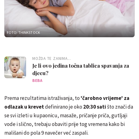
FOTO: THINKSTOCK
MOŽDA TE ZANIMA...
Je li ovo jedina točna tablica spavanja za
djecu?
BEBA
Prema rezultatima istraživanja, to
'čarobno vrijeme' za
odlazak u krevet
definirano je oko
20:30 sati
što znači da
se svi izleti u kupaonicu, masaže, pričanje priča, gutljaji
vode i slično, trebaju obaviti prije tog vremena kako bi
mališani do pola 9 navečer već zaspali.