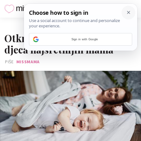
10. KOLOVOZA 2024.
Otkrij kada na spavanje idu
Sign in with Google
djeca najsretnijih mama
PIŠE
MISSMAMA