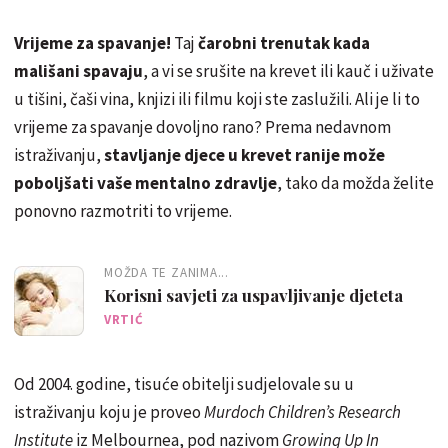
Vrijeme za spavanje!
Taj
čarobni trenutak kada
mališani spavaju
, a vi se srušite na krevet ili kauč i uživate
u tišini, čaši vina, knjizi ili filmu koji ste zaslužili. Ali je li to
vrijeme za spavanje dovoljno rano? Prema nedavnom
istraživanju,
stavljanje djece u krevet ranije može
poboljšati vaše mentalno zdravlje
, tako da možda želite
ponovno razmotriti to vrijeme.
MOŽDA TE ZANIMA...
Korisni savjeti za uspavljivanje djeteta
VRTIĆ
Od 2004. godine, tisuće obitelji sudjelovale su u
istraživanju koju je proveo
Murdoch Children’s Research
Institute
iz Melbournea, pod nazivom
Growing Up In