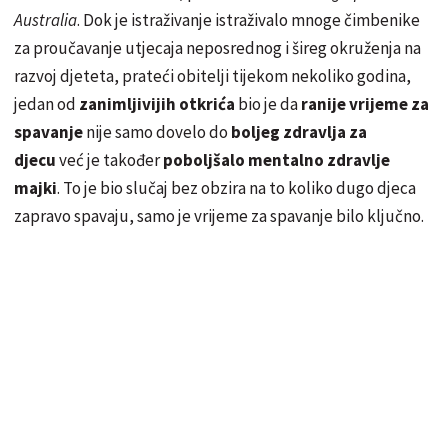
Australia
. Dok je istraživanje istraživalo mnoge čimbenike
za proučavanje utjecaja neposrednog i šireg okruženja na
razvoj djeteta, prateći obitelji tijekom nekoliko godina,
jedan od
zanimljivijih otkrića
bio je da
ranije vrijeme za
spavanje
nije samo dovelo do
boljeg zdravlja za
djecu
već je također
poboljšalo mentalno zdravlje
majki
. To je bio slučaj bez obzira na to koliko dugo djeca
zapravo spavaju, samo je vrijeme za spavanje bilo ključno.