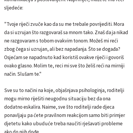
sljedeće:
"Tvoje riječi zvuče kao da su me trebale povrijediti. Mora
da si uzrujan što razgovaraš sa mnom tako. Znaš da ja nikad
ne razgovaram s tobom ovakvim tonom. Možeš mi reći
zbog čega si uzrujan, ali bez napadanja. Što se događa?
Osjećam se napadnuto kad koristiš ovakve riječi i govoriš
ovako glasno. Molim te, reci mi sve što želiš reći na mirniji
način. Slušam te."
Sve su to načini na koje, objašnjava psihologinja, roditelji
mogu mirno riješiti neugodnu situaciju bez da ona
dodatno eskalira. Naime, sve što roditelji rade djeca
ponavljaju pa ćete pravilnom reakcijom samo biti primjer
djetetu kako ubuduće treba naučiti rješavati probleme
ako do njih dođe.