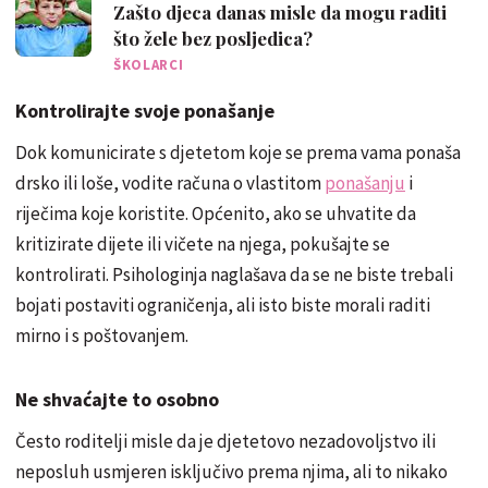
Zašto djeca danas misle da mogu raditi
što žele bez posljedica?
ŠKOLARCI
Kontrolirajte svoje ponašanje
Dok komunicirate s djetetom koje se prema vama ponaša
drsko ili loše, vodite računa o vlastitom
ponašanju
i
riječima koje koristite. Općenito, ako se uhvatite da
kritizirate dijete ili vičete na njega, pokušajte se
kontrolirati. Psihologinja naglašava da se ne biste trebali
bojati postaviti ograničenja, ali isto biste morali raditi
mirno i s poštovanjem.
Ne shvaćajte to osobno
Često roditelji misle da je djetetovo nezadovoljstvo ili
neposluh usmjeren isključivo prema njima, ali to nikako