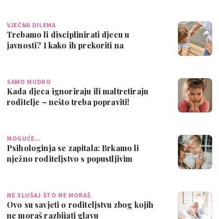
VJEČNA DILEMA
Trebamo li disciplinirati djecu u
javnosti? I kako ih prekoriti na
„bezbolan“ n…
SAMO MUDRO
Kada djeca ignoriraju ili maltretiraju
roditelje – nešto treba popraviti!
MOGUĆE…
Psihologinja se zapitala: Brkamo li
nježno roditeljstvo s popustljivim
roditelj…
NE SLUŠAJ ŠTO NE MORAŠ
Ovo su savjeti o roditeljstvu zbog kojih
ne moraš razbijati glavu