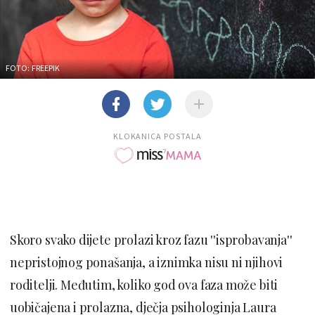
FOTO: FREEPIK
KLOKANICA POSTALA
Skoro svako dijete prolazi kroz fazu ''isprobavanja''
nepristojnog ponašanja, a iznimka nisu ni njihovi
roditelji. Međutim, koliko god ova faza može biti
uobičajena i prolazna, dječja psihologinja Laura