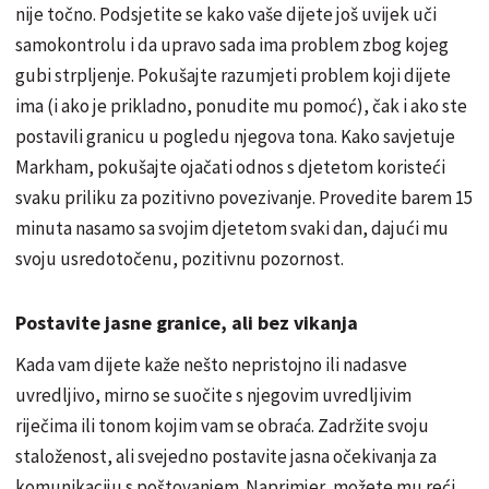
nije točno. Podsjetite se kako vaše dijete još uvijek uči
samokontrolu i da upravo sada ima problem zbog kojeg
gubi strpljenje. Pokušajte razumjeti problem koji dijete
ima (i ako je prikladno, ponudite mu pomoć), čak i ako ste
postavili granicu u pogledu njegova tona. Kako savjetuje
Markham, pokušajte ojačati odnos s djetetom koristeći
svaku priliku za pozitivno povezivanje. Provedite barem 15
minuta nasamo sa svojim djetetom svaki dan, dajući mu
svoju usredotočenu, pozitivnu pozornost.
Postavite jasne granice, ali bez vikanja
Kada vam dijete kaže nešto nepristojno ili nadasve
uvredljivo, mirno se suočite s njegovim uvredljivim
riječima ili tonom kojim vam se obraća. Zadržite svoju
staloženost, ali svejedno postavite jasna očekivanja za
komunikaciju s poštovanjem. Naprimjer, možete mu reći