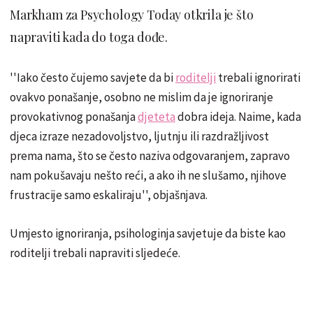
Markham za Psychology Today otkrila je što
napraviti kada do toga dođe.
''Iako često čujemo savjete da bi
roditelji
trebali ignorirati
ovakvo ponašanje, osobno ne mislim da je ignoriranje
provokativnog ponašanja
djeteta
dobra ideja. Naime, kada
djeca izraze nezadovoljstvo, ljutnju ili razdražljivost
prema nama, što se često naziva odgovaranjem, zapravo
nam pokušavaju nešto reći, a ako ih ne slušamo, njihove
frustracije samo eskaliraju'', objašnjava.
Umjesto ignoriranja, psihologinja savjetuje da biste kao
roditelji trebali napraviti sljedeće.