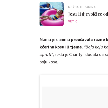
MOŽDA TE ZANIMA...
Jesu li djevojčice o
VRTIĆ
Mama je danima
proučavala razne b
kćerinu kosu ili tjeme
.
"Boja koju ko
isprati"
, rekla je Charity i dodala da s
boju kose.