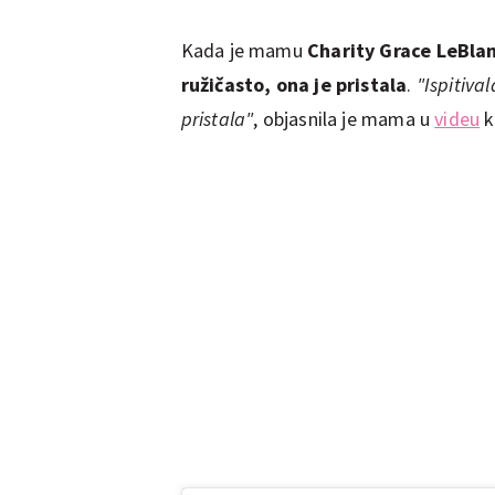
Kada je mamu
Charity Grace LeBla
ružičasto, ona je pristala
.
"Ispitiva
pristala"
, objasnila je mama u
videu
k