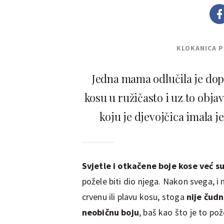
KLOKANICA 
Jedna mama odlučila je dopu
kosu u ružičasto i uz to objav
koju je djevojčica imala 
Svjetle i otkačene boje kose već s
požele biti dio njega. Nakon svega, 
crvenu ili plavu kosu, stoga
nije čudn
neobičnu boju
, baš kao što je to pož