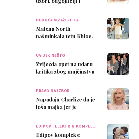
uzori, odgojitelji i
prijatelji
BUDUĆA VIZAŽISTICA
Malena North
našminkala tetu Khloe.
Pogledajte rezultate!
UVIJEK NEŠTO
Zvijezda opet na udaru
kritika zbog majčinstva
PRAVO NA IZBOR
Napadaju Charlize da je
loša majka jer je
dopustila sinu da se
obuče u omiljeni…
EDIPOV I ELEKTRIN KOMPLE…
Edipov kompleks: