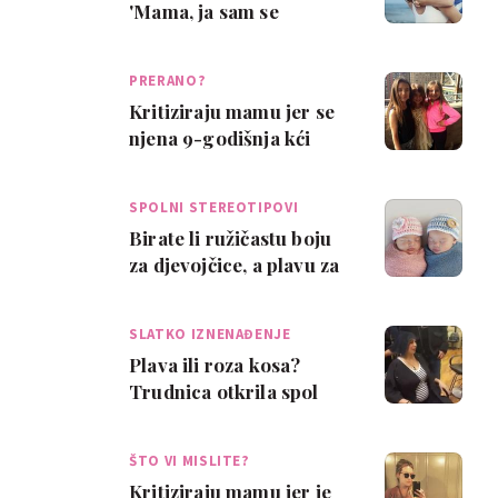
'Mama, ja sam se
zaljubio u tebe'
PRERANO?
Kritiziraju mamu jer se
njena 9-godišnja kći
depilira i šminka
SPOLNI STEREOTIPOVI
Birate li ružičastu boju
za djevojčice, a plavu za
dječake?
SLATKO IZNENAĐENJE
Plava ili roza kosa?
Trudnica otkrila spol
djeteta kod frizerke
ŠTO VI MISLITE?
Kritiziraju mamu jer je