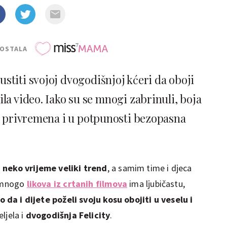
POSTALA
stiti svojoj dvogodišnjoj kćeri da oboji
ila video. Iako su se mnogi zabrinuli, boja
je privremena i u potpunosti bezopasna
u neko vrijeme veliki trend
, a samim time i djeca
i mnogo
likova iz crtanih filmova
ima ljubičastu,
o da i dijete poželi svoju kosu obojiti u veselu i
eljela i
dvogodišnja Felicity
.