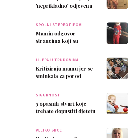
'neprikladno' odjevena
dovela sina u vrtić
SPOLNI STEREOTIPOVI
Mamin odgovor
strancima koji su
ismijavali njenog sina
LIJEPA U TRUDOVIMA
Kritiziraju mamu jer se
šminkala za porod
SIGURNOST
5 opasnih stvari koje
trebate dopustiti djetetu
da radi
VELIKO SRCE