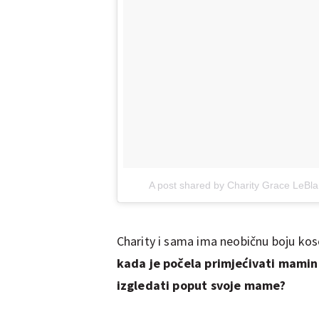
A post shared by Charity Grace LeBla
Charity i sama ima neobičnu boju kose
kada je počela primjećivati mamin
izgledati poput svoje mame?