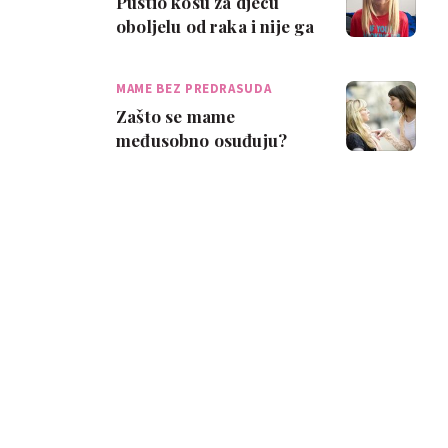
Pustio kosu za djecu
oboljelu od raka i nije ga
smetalo što izgleda kao
curica
MAME BEZ PREDRASUDA
Zašto se mame
međusobno osuđuju?