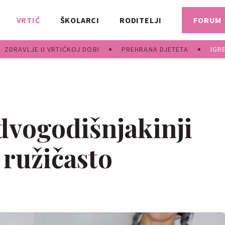
VRTIĆ
ŠKOLARCI
RODITELJI
FORUM
ZDRAVLJE U VRTIĆKOJ DOBI
PREHRANA DJETETA
IGR
vogodišnjakinji
 ružičasto