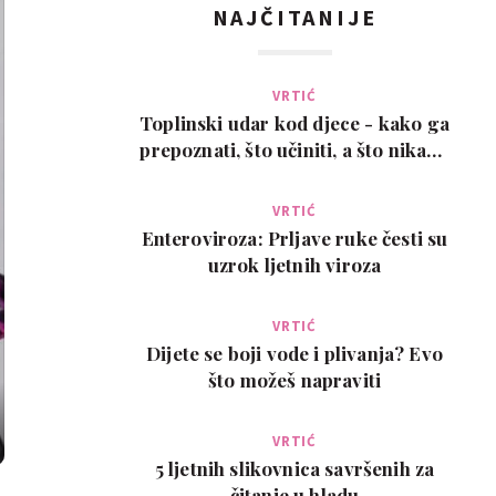
NAJČITANIJE
VRTIĆ
Toplinski udar kod djece - kako ga
prepoznati, što učiniti, a što nikako
ne
VRTIĆ
Enteroviroza: Prljave ruke česti su
uzrok ljetnih viroza
VRTIĆ
Dijete se boji vode i plivanja? Evo
što možeš napraviti
VRTIĆ
5 ljetnih slikovnica savršenih za
čitanje u hladu