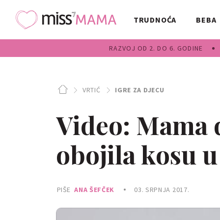
TRUDNOĆA
BEBA
RAZVOJ OD 2. DO 6. GODINE
VRTIĆ
IGRE ZA DJECU
Video: Mama d
obojila kosu u
PIŠE
ANA ŠEFČEK
03. SRPNJA 2017.