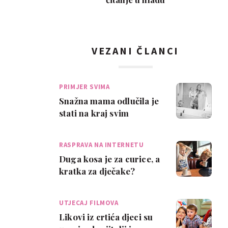
VEZANI ČLANCI
PRIMJER SVIMA
Snažna mama odlučila je
stati na kraj svim
osudama!
RASPRAVA NA INTERNETU
Duga kosa je za curice, a
kratka za dječake?
UTJECAJ FILMOVA
Likovi iz crtića djeci su