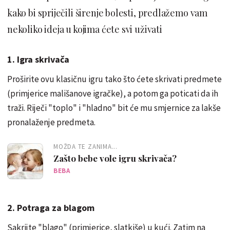
kako bi spriječili širenje bolesti, predlažemo vam
nekoliko ideja u kojima ćete svi uživati
1. Igra skrivača
Proširite ovu klasičnu igru ​​tako što ćete skrivati ​​predmete
(primjerice mališanove igračke), a potom ga poticati da ih
traži. Riječi "toplo" i "hladno" bit će mu smjernice za lakše
pronalaženje predmeta.
MOŽDA TE ZANIMA...
Zašto bebe vole igru skrivača?
BEBA
2. Potraga za blagom
Sakrijte "blago" (primjerice, slatkiše) u kući. Zatim na