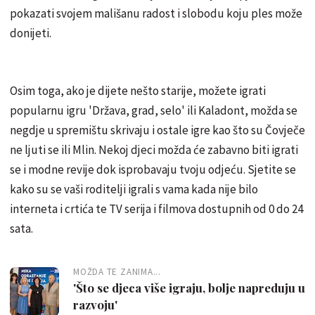
pokazati svojem mališanu radost i slobodu koju ples može
donijeti.
Osim toga, ako je dijete nešto starije, možete igrati
popularnu igru 'Država, grad, selo' ili Kaladont, možda se
negdje u spremištu skrivaju i ostale igre kao što su Čovječe
ne ljuti se ili Mlin. Nekoj djeci možda će zabavno biti igrati
se i modne revije dok isprobavaju tvoju odjeću. Sjetite se
kako su se vaši roditelji igrali s vama kada nije bilo
interneta i crtića te TV serija i filmova dostupnih od 0 do 24
sata.
MOŽDA TE ZANIMA...
'Što se djeca više igraju, bolje napreduju u
razvoju'