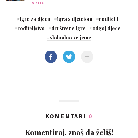
VRTIĆ
#
igre za djecu
#
igra s djetetom
#
roditelji
#
roditeljstvo
#
društvene igre
#
odgoj djece
#
slobodno vrijeme
KOMENTARI
0
Komentiraj, znaš da želiš!