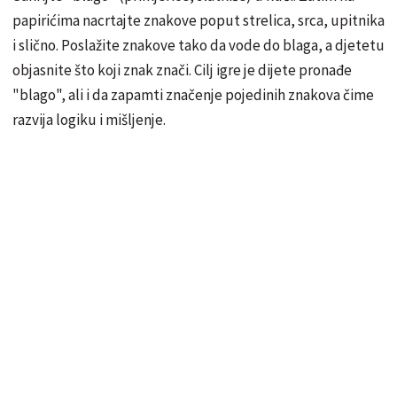
papirićima nacrtajte znakove poput strelica, srca, upitnika
i slično. Poslažite znakove tako da vode do blaga, a djetetu
objasnite što koji znak znači. Cilj igre je dijete pronađe
"blago", ali i da zapamti značenje pojedinih znakova čime
razvija logiku i mišljenje.