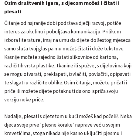
Osim društvenih igara, s djecom možeš i čitati i
plesati
Čitanje od najranije dobi podržava dječji razvoj, potiče
interes za okolinu i poboljšava komunikaciju. Prilikom
izbora literature, imaj na umu da dijete do šestog mjeseca
samo sluša tvoj glas pa mu možeš čitati i duže tekstove.
Kasnije možete zajedno listati slikovnice od kartona,
različitih vrsta plastike, tkanine ili spužve, s dijelovima koji
se mogu otvarati, preklapati, izvlačiti, povlačiti, opipavati
te slagati u različite oblike. Osim čitanja, možete pričati i
priče ili možete dijete potaknuti da ono ispriča svoju
verziju neke priče.
Nadalje, plesati s djetetom u kući možeš kad poželiš. Neka
djeca svoje prve 'plesne korake' naprave već u svojim
krevetićima, stoga nikada nije kasno uključiti pjesmu i