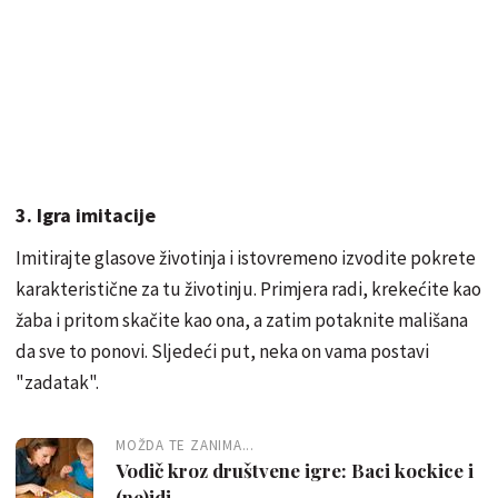
3. Igra imitacije
Imitirajte glasove životinja i istovremeno izvodite pokrete
karakteristične za tu životinju. Primjera radi, krekećite kao
žaba i pritom skačite kao ona, a zatim potaknite mališana
da sve to ponovi. Sljedeći put, neka on vama postavi
"zadatak".
MOŽDA TE ZANIMA...
Vodič kroz društvene igre: Baci kockice i
(ne)idi