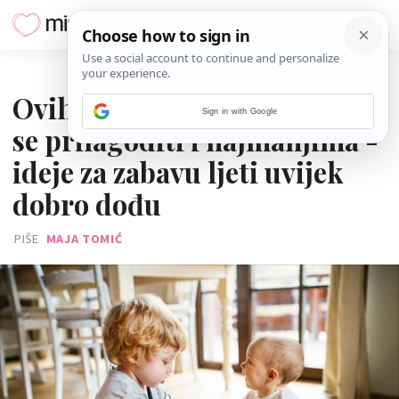
07. KOLOVOZA 2025.
Ovih 5 klasičnih igara mogu
Sign in with Google
se prilagoditi i najmanjima -
ideje za zabavu ljeti uvijek
dobro dođu
PIŠE
MAJA TOMIĆ