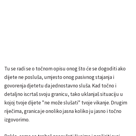
Tu se radi se o točnom opisu onog što će se dogoditi ako
dijete ne posluša, umjesto onog pasivnog stajanja i
govorenja djetetu da jednostavno sluša. Kad točno i
detaljno iscrtaš svoju granicu, tako uklanjaš situaciju u
kojoj tvoje dijete "ne može slušati" tvoje vikanje. Drugim
riječima, granica je onoliko jasna koliko ju jasno i točno
izgovorimo.