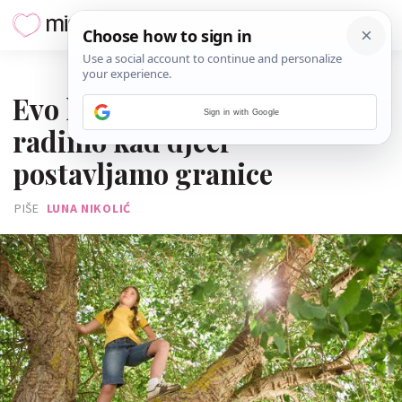
03. KOLOVOZA 2025.
Evo koju grešku najčešće
Sign in with Google
radimo kad djeci
postavljamo granice
PIŠE
LUNA NIKOLIĆ