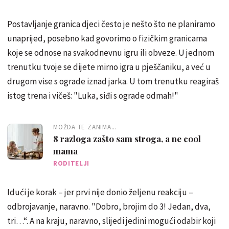
Postavljanje granica djeci često je nešto što ne planiramo
unaprijed, posebno kad govorimo o fizičkim granicama
koje se odnose na svakodnevnu igru ili obveze. U jednom
trenutku tvoje se dijete mirno igra u pješčaniku, a već u
drugom vise s ograde iznad jarka. U tom trenutku reagiraš
istog trena i vičeš: "Luka, siđi s ograde odmah!"
MOŽDA TE ZANIMA...
8 razloga zašto sam stroga, a ne cool
mama
RODITELJI
Idući je korak – jer prvi nije donio željenu reakciju –
odbrojavanje, naravno. "Dobro, brojim do 3! Jedan, dva,
tri…“. A na kraju, naravno, slijedi jedini mogući odabir koji