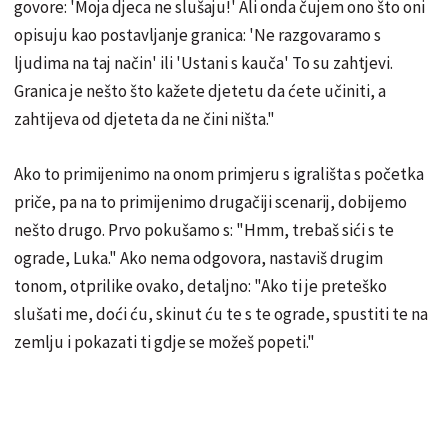
govore: 'Moja djeca ne slušaju!' Ali onda čujem ono što oni
opisuju kao postavljanje granica: 'Ne razgovaramo s
ljudima na taj način' ili 'Ustani s kauča' To su zahtjevi.
Granica je nešto što kažete djetetu da ćete učiniti, a
zahtijeva od djeteta da ne čini ništa."
Ako to primijenimo na onom primjeru s igrališta s početka
priče, pa na to primijenimo drugačiji scenarij, dobijemo
nešto drugo. Prvo pokušamo s: "Hmm, trebaš sići s te
ograde, Luka." Ako nema odgovora, nastaviš drugim
tonom, otprilike ovako, detaljno: "Ako ti je preteško
slušati me, doći ću, skinut ću te s te ograde, spustiti te na
zemlju i pokazati ti gdje se možeš popeti."