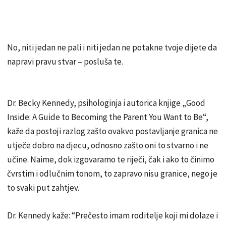
No, niti jedan ne pali i niti jedan ne potakne tvoje dijete da
napravi pravu stvar – posluša te.
Dr. Becky Kennedy, psihologinja i autorica knjige „Good
Inside: A Guide to Becoming the Parent You Want to Be“,
kaže da postoji razlog zašto ovakvo postavljanje granica ne
utječe dobro na djecu, odnosno zašto oni to stvarno i ne
učine. Naime, dok izgovaramo te riječi, čak i ako to činimo
čvrstim i odlučnim tonom, to zapravo nisu granice, nego je
to svaki put zahtjev.
Dr. Kennedy kaže: “Prečesto imam roditelje koji mi dolaze i