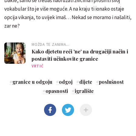
Dakle, samo se trebaš naoružati živcima i proširiti svoj
vokabular što je više moguće. A na kraju ti ionako ostaje
opcija vikanja, to uvijek imaš… Nekad se moramo i našaliti,
zar ne?
MOŽDA TE ZANIMA...
Kako djetetu reći 'ne' na drugačiji način i
postaviti učinkovite granice
VRTIĆ
#
granice u odgoju
#
odgoj
#
dijete
#
poslušnost
#
opasnosti
#
igralište