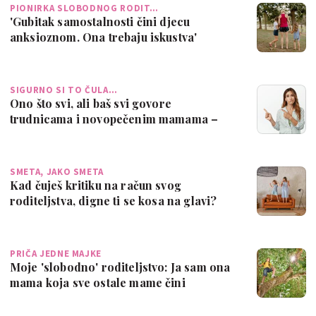
PIONIRKA SLOBODNOG RODIT…
'Gubitak samostalnosti čini djecu
anksioznom. Ona trebaju iskustva'
SIGURNO SI TO ČULA…
Ono što svi, ali baš svi govore
trudnicama i novopečenim mamama –
nije u redu!
SMETA, JAKO SMETA
Kad čuješ kritiku na račun svog
roditeljstva, digne ti se kosa na glavi?
Evo, k…
PRIČA JEDNE MAJKE
Moje 'slobodno' roditeljstvo: Ja sam ona
mama koja sve ostale mame čini
nervozn…