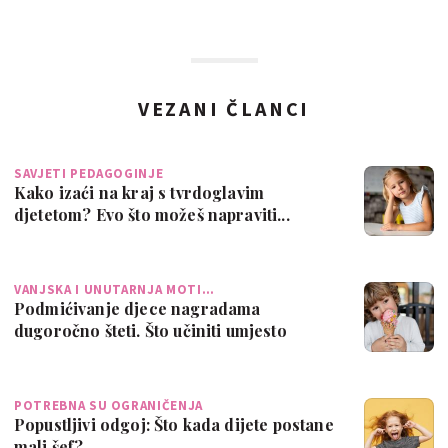
VEZANI ČLANCI
SAVJETI PEDAGOGINJE
Kako izaći na kraj s tvrdoglavim
djetetom? Evo što možeš napraviti...
VANJSKA I UNUTARNJA MOTI…
Podmićivanje djece nagradama
dugoročno šteti. Što učiniti umjesto
toga?
POTREBNA SU OGRANIČENJA
Popustljivi odgoj: Što kada dijete postane
mali šef?