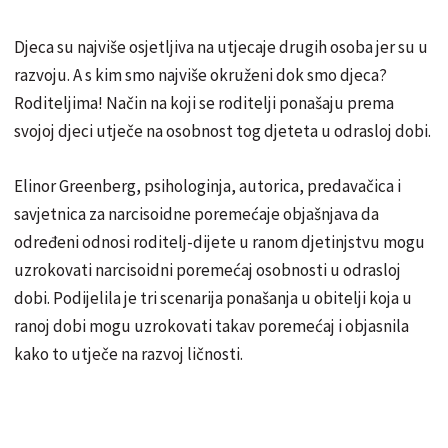
Djeca su najviše osjetljiva na utjecaje drugih osoba jer su u
razvoju. A s kim smo najviše okruženi dok smo djeca?
Roditeljima! Način na koji se roditelji ponašaju prema
svojoj djeci utječe na osobnost tog djeteta u odrasloj dobi.
Elinor Greenberg, psihologinja, autorica, predavačica i
savjetnica za narcisoidne poremećaje objašnjava da
određeni odnosi roditelj-dijete u ranom djetinjstvu mogu
uzrokovati narcisoidni poremećaj osobnosti u odrasloj
dobi. Podijelila je tri scenarija ponašanja u obitelji koja u
ranoj dobi mogu uzrokovati takav poremećaj i objasnila
kako to utječe na razvoj ličnosti.