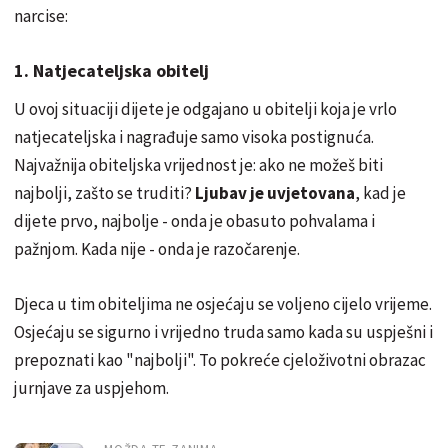
narcise:
1. Natjecateljska obitelj
U ovoj situaciji dijete je odgajano u obitelji koja je vrlo
natjecateljska i nagrađuje samo visoka postignuća.
Najvažnija obiteljska vrijednost je: ako ne možeš biti
najbolji, zašto se truditi?
Ljubav je uvjetovana
, kad je
dijete prvo, najbolje - onda je obasuto pohvalama i
pažnjom. Kada nije - onda je razočarenje.
Djeca u tim obiteljima ne osjećaju se voljeno cijelo vrijeme.
Osjećaju se sigurno i vrijedno truda samo kada su uspješni i
prepoznati kao "najbolji". To pokreće cjeloživotni obrazac
jurnjave za uspjehom.