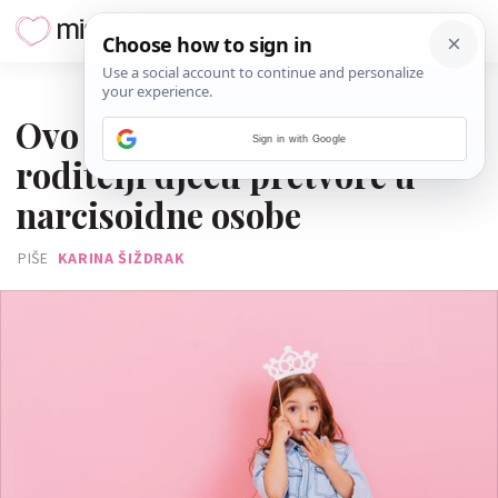
18. SVIBNJA 2026.
Ovo su tri načina kako
Sign in with Google
roditelji djecu pretvore u
narcisoidne osobe
PIŠE
KARINA ŠIŽDRAK