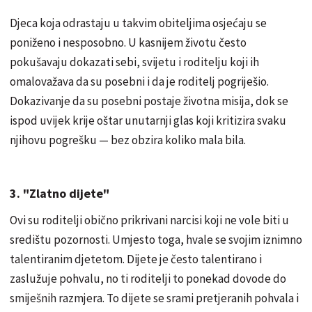
Djeca koja odrastaju u takvim obiteljima osjećaju se
poniženo i nesposobno. U kasnijem životu često
pokušavaju dokazati sebi, svijetu i roditelju koji ih
omalovažava da su posebni i da je roditelj pogriješio.
Dokazivanje da su posebni postaje životna misija, dok se
ispod uvijek krije oštar unutarnji glas koji kritizira svaku
njihovu pogrešku — bez obzira koliko mala bila.
3. "Zlatno dijete"
Ovi su roditelji obično prikrivani narcisi koji ne vole biti u
središtu pozornosti. Umjesto toga, hvale se svojim iznimno
talentiranim djetetom. Dijete je često talentirano i
zaslužuje pohvalu, no ti roditelji to ponekad dovode do
smiješnih razmjera. To dijete se srami pretjeranih pohvala i