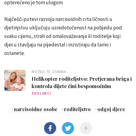
opterećeno je tom ulogom
Najčešći putevi razvoja narcisoidnih crta ličnosti u
djetinjstvu uključuju usredotočenost na pobjedu pod
svaku cijenu, strah od omalovažavanja ili roditelje koji
djecu stavljaju na pijedestal i inzistiraju da tamo i
ostanete.
MOŽDA TE ZANIMA...
Helikopter roditeljstvo: Pretjerana briga i
kontrola dijete čini bespomoćnim
ŠKOLARCI
#
narcisoidne osobe
#
roditeljstvo
#
odgoj djece