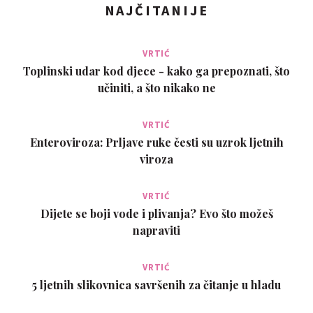
NAJČITANIJE
VRTIĆ
Toplinski udar kod djece - kako ga prepoznati, što
učiniti, a što nikako ne
VRTIĆ
Enteroviroza: Prljave ruke česti su uzrok ljetnih
viroza
VRTIĆ
Dijete se boji vode i plivanja? Evo što možeš
napraviti
VRTIĆ
5 ljetnih slikovnica savršenih za čitanje u hladu