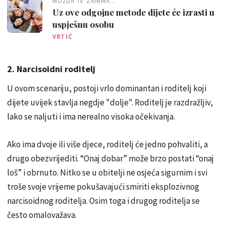
MOŽDA TE ZANIMA...
Uz ove odgojne metode dijete će izrasti u
uspješnu osobu
VRTIĆ
2. Narcisoidni roditelj
U ovom scenariju, postoji vrlo dominantan i roditelj koji
dijete uvijek stavlja negdje "dolje". Roditelj je razdražljiv,
lako se naljuti i ima nerealno visoka očekivanja.
Ako ima dvoje ili više djece, roditelj će jedno pohvaliti, a
drugo obezvrijediti. “Onaj dobar” može brzo postati “onaj
loš” i obrnuto. Nitko se u obitelji ne osjeća sigurnim i svi
troše svoje vrijeme pokušavajući smiriti eksplozivnog
narcisoidnog roditelja. Osim toga i drugog roditelja se
često omalovažava.