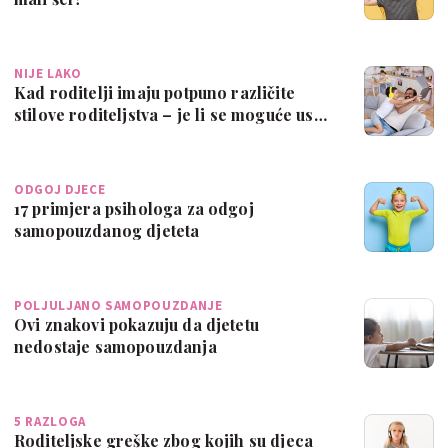
NIJE LAKO
Kad roditelji imaju potpuno različite
stilove roditeljstva – je li se moguće us…
ODGOJ DJECE
17 primjera psihologa za odgoj
samopouzdanog djeteta
POLJULJANO SAMOPOUZDANJE
Ovi znakovi pokazuju da djetetu
nedostaje samopouzdanja
5 RAZLOGA
Roditeljske greške zbog kojih su djeca