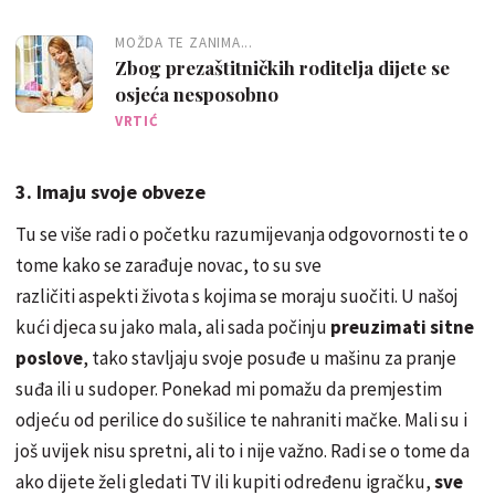
MOŽDA TE ZANIMA...
Zbog prezaštitničkih roditelja dijete se
osjeća nesposobno
VRTIĆ
3. Imaju svoje obveze
Tu se više radi o početku razumijevanja odgovornosti te o
tome kako se zarađuje novac, to su sve
različiti aspekti života s kojima se moraju suočiti. U našoj
kući djeca su jako mala, ali sada počinju
preuzimati sitne
poslove
, tako stavljaju svoje posuđe u mašinu za pranje
suđa ili u sudoper. Ponekad mi pomažu da premjestim
odjeću od perilice do sušilice te nahraniti mačke. Mali su i
još uvijek nisu spretni, ali to i nije važno. Radi se o tome da
ako dijete želi gledati TV ili kupiti određenu igračku,
sve