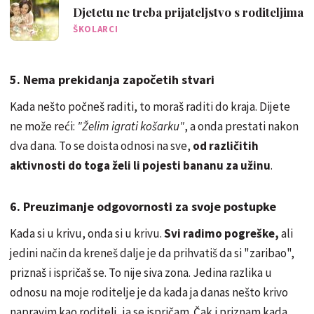
Djetetu ne treba prijateljstvo s roditeljima
ŠKOLARCI
5. Nema prekidanja započetih stvari
Kada nešto počneš raditi, to moraš raditi do kraja. Dijete
ne može reći:
"Želim igrati košarku"
, a onda prestati nakon
dva dana. To se doista odnosi na sve,
od različitih
aktivnosti do toga želi li pojesti bananu za užinu
.
6. Preuzimanje odgovornosti za svoje postupke
Kada si u krivu, onda si u krivu.
Svi radimo pogreške,
ali
jedini način da kreneš dalje je da prihvatiš da si "zaribao",
priznaš i ispričaš se. To nije siva zona. Jedina razlika u
odnosu na moje roditelje je da kada ja danas nešto krivo
napravim kao roditelj, ja se ispričam. Čak i priznam kada