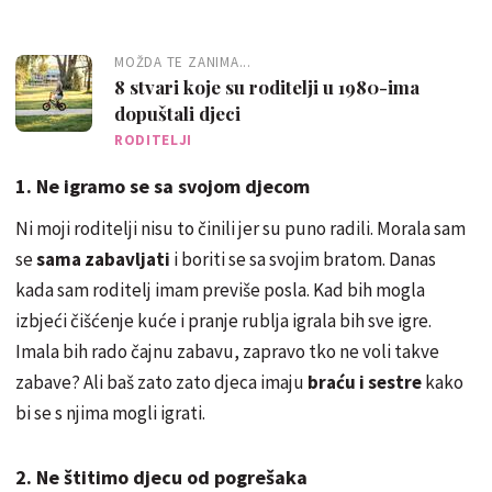
MOŽDA TE ZANIMA...
8 stvari koje su roditelji u 1980-ima
dopuštali djeci
RODITELJI
1. Ne igramo se sa svojom djecom
Ni moji roditelji nisu to činili jer su puno radili. Morala sam
se
sama zabavljati
i boriti se sa svojim bratom. Danas
kada sam roditelj imam previše posla. Kad bih mogla
izbjeći čišćenje kuće i pranje rublja igrala bih sve igre.
Imala bih rado čajnu zabavu, zapravo tko ne voli takve
zabave? Ali baš zato zato djeca imaju
braću i sestre
kako
bi se s njima mogli igrati.
2. Ne štitimo djecu od pogrešaka