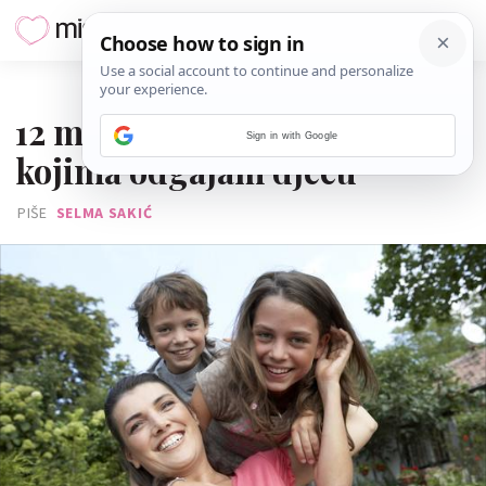
17. STUDENOGA 2018.
12 metoda iz 'stare škole' po
Sign in with Google
kojima odgajam djecu
PIŠE
SELMA SAKIĆ