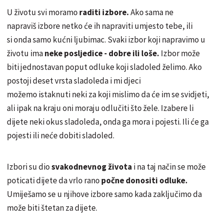
U životu svi moramo
raditi izbore.
Ako sama ne
napraviš izbore netko će ih napraviti umjesto tebe, ili
si onda samo kućni ljubimac. Svaki izbor koji napravimo u
životu ima
neke posljedice - dobre ili loše.
Izbor može
biti jednostavan poput odluke koji sladoled želimo. Ako
postoji deset vrsta sladoleda i mi djeci
možemo istaknuti neki za koji mislimo da će im se svidjeti,
ali ipak na kraju oni moraju odlučiti što žele. Izabere li
dijete neki okus sladoleda, onda ga mora i pojesti. Ili će ga
pojesti ili neće dobiti sladoled.
Izbori su dio
svakodnevnog života
i na taj način se može
poticati dijete da vrlo rano
počne donositi odluke.
Umiješamo se u njihove izbore samo kada zaključimo da
može biti štetan za dijete.