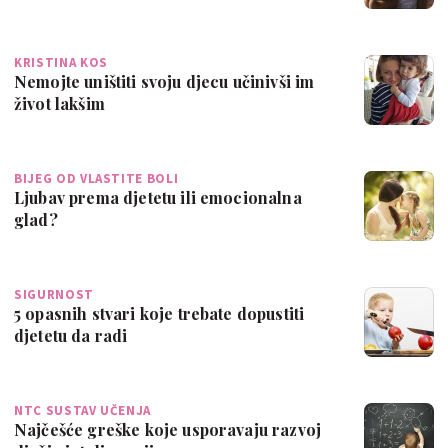
KRISTINA KOS
Nemojte uništiti svoju djecu učinivši im
život lakšim
BIJEG OD VLASTITE BOLI
Ljubav prema djetetu ili emocionalna
glad?
SIGURNOST
5 opasnih stvari koje trebate dopustiti
djetetu da radi
NTC SUSTAV UČENJA
Najčešće greške koje usporavaju razvoj