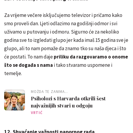
Za vrijeme večere isključujemo televizor i pričamo kako
smo proveli dan. Ljeti odlazimo na godišnji odmor i svi
uživamo u putovanju i odmoru. Sigurno će za nekoliko
godina sve to izgledati glupo jer kada imaš 15 godina sve je
glupo, ali to nam pomaže da znamo tko su naša djeca i što
će postati. To nam daje
priliku da razgovaramo o onome
što se događa s nama
i tako stvaramo uspomene i
temelje.
MOŽDA TE ZANIMA...
Psiholozi s Harvarda otkrili šest
najvažnijih stvari u odgoju
VRTIĆ
12. Shvaćanje važnosti napornog rada