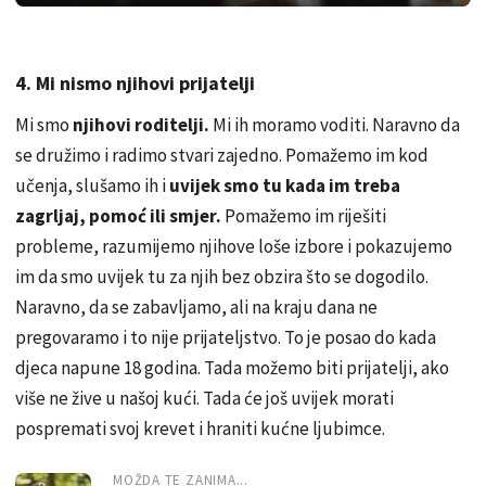
4. Mi nismo njihovi prijatelji
Mi smo
njihovi roditelji.
Mi ih moramo voditi. Naravno da
se družimo i radimo stvari zajedno. Pomažemo im kod
učenja, slušamo ih i
uvijek smo tu kada im treba
zagrljaj, pomoć ili smjer.
Pomažemo im riješiti
probleme, razumijemo njihove loše izbore i pokazujemo
im da smo uvijek tu za njih bez obzira što se dogodilo.
Naravno, da se zabavljamo, ali na kraju dana ne
pregovaramo i to nije prijateljstvo. To je posao do kada
djeca napune 18 godina. Tada možemo biti prijatelji, ako
više ne žive u našoj kući. Tada će još uvijek morati
pospremati svoj krevet i hraniti kućne ljubimce.
MOŽDA TE ZANIMA...