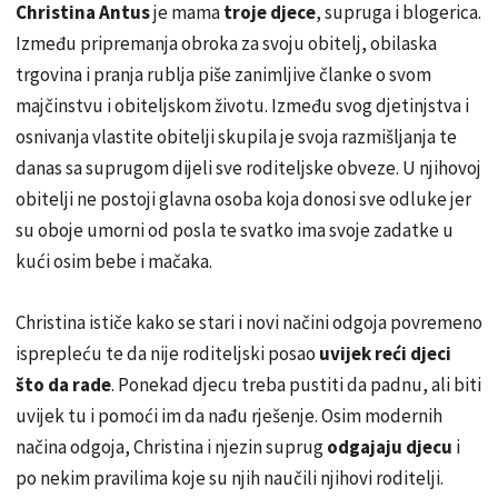
Christina Antus
je mama
troje djece
, supruga i blogerica.
Između pripremanja obroka za svoju obitelj, obilaska
trgovina i pranja rublja piše zanimljive članke o svom
majčinstvu i obiteljskom životu. Između svog djetinjstva i
osnivanja vlastite obitelji skupila je svoja razmišljanja te
danas sa suprugom dijeli sve roditeljske obveze. U njihovoj
obitelji ne postoji glavna osoba koja donosi sve odluke jer
su oboje umorni od posla te svatko ima svoje zadatke u
kući osim bebe i mačaka.
Christina ističe kako se stari i novi načini odgoja povremeno
isprepleću te da nije roditeljski posao
uvijek reći djeci
što da rade
. Ponekad djecu treba pustiti da padnu, ali biti
uvijek tu i pomoći im da nađu rješenje. Osim modernih
načina odgoja, Christina i njezin suprug
odgajaju djecu
i
po nekim pravilima koje su njih naučili njihovi roditelji.