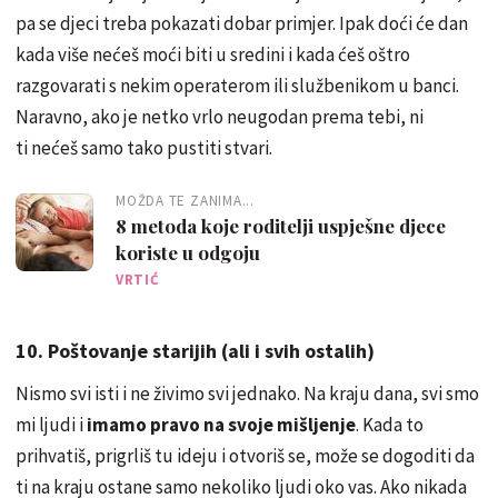
pa se djeci treba pokazati dobar primjer. Ipak doći će dan
kada više nećeš moći biti u sredini i kada ćeš oštro
razgovarati s nekim operaterom ili službenikom u banci.
Naravno, ako je netko vrlo neugodan prema tebi, ni
ti nećeš samo tako pustiti stvari.
MOŽDA TE ZANIMA...
8 metoda koje roditelji uspješne djece
koriste u odgoju
VRTIĆ
10. Poštovanje starijih (ali i svih ostalih)
Nismo svi isti i ne živimo svi jednako. Na kraju dana, svi smo
mi ljudi i
imamo pravo na svoje mišljenje
. Kada to
prihvatiš, prigrliš tu ideju i otvoriš se, može se dogoditi da
ti na kraju ostane samo nekoliko ljudi oko vas. Ako nikada