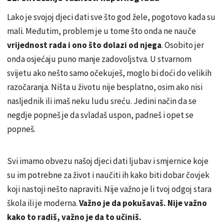
Lako je svojoj djeci dati sve što god žele, pogotovo kada su
mali. Međutim, problem je u tome što onda ne nauče
vrijednost rada i ono što dolazi od njega
. Osobito jer
onda osjećaju puno manje zadovoljstva. U stvarnom
svijetu ako nešto samo očekuješ, moglo bi doći do velikih
razočaranja. Ništa u životu nije besplatno, osim ako nisi
nasljednik ili imaš neku ludu sreću. Jedini način da se
negdje popneš je da svladaš uspon, padneš i opet se
popneš.
Svi imamo obvezu našoj djeci dati ljubav i smjernice koje
su im potrebne za život i naučiti ih kako biti dobar čovjek
koji nastoji nešto napraviti. Nije važno je li tvoj odgoj stara
škola ili je moderna.
Važno je da pokušavaš. Nije važno
kako to radiš, važno je da to učiniš.