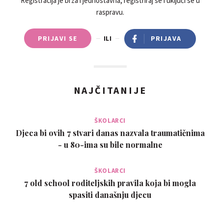
Registracija je brza i jednostavna, registriraj se i uključi se u
raspravu.
PRIJAVI SE
ILI
PRIJAVA
NAJČITANIJE
ŠKOLARCI
Djeca bi ovih 7 stvari danas nazvala traumatičnima
- u 80-ima su bile normalne
ŠKOLARCI
7 old school roditeljskih pravila koja bi mogla
spasiti današnju djecu