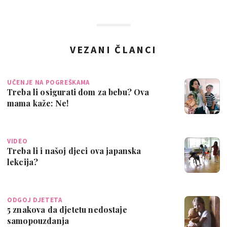
VEZANI ČLANCI
UČENJE NA POGREŠKAMA
Treba li osigurati dom za bebu? Ova
mama kaže: Ne!
VIDEO
Treba li i našoj djeci ova japanska
lekcija?
ODGOJ DJETETA
5 znakova da djetetu nedostaje
samopouzdanja