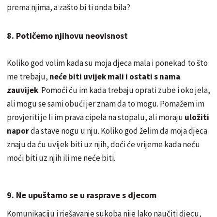
prema njima, a zašto bi ti onda bila?
8. Potičemo njihovu neovisnost
Koliko god volim kada su moja djeca mala i ponekad to što
me trebaju,
neće biti uvijek mali i ostati s nama
zauvijek
. Pomoći ću im kada trebaju oprati zube i oko jela,
ali mogu se sami obući jer znam da to mogu. Pomažem im
provjeriti je li im prava cipela na stopalu, ali moraju
uložiti
napor
da stave nogu u nju. Koliko god želim da moja djeca
znaju da ću uvijek biti uz njih, doći će vrijeme kada neću
moći biti uz njih ili me neće biti.
9. Ne upuštamo se u rasprave s djecom
Komunikaciju i rješavanje sukoba nije lako naučiti djecu,