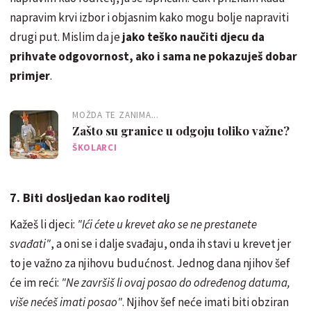
napravim krvi izbor i objasnim kako mogu bolje napraviti
drugi put. Mislim da je
jako teško naučiti djecu da
prihvate odgovornost, ako i sama ne pokazuješ dobar
primjer
.
MOŽDA TE ZANIMA...
Zašto su granice u odgoju toliko važne?
ŠKOLARCI
7. Biti dosljedan kao roditelj
Kažeš li djeci:
"Ići ćete u krevet ako se ne prestanete
svađati"
, a oni se i dalje svađaju, onda ih stavi u krevet jer
to je važno za njihovu budućnost. Jednog dana njihov šef
će im reći:
"Ne završiš li ovaj posao do određenog datuma,
više nećeš imati posao"
. Njihov šef neće imati biti obziran