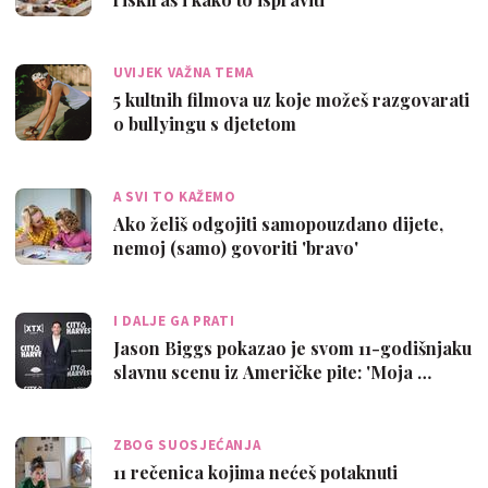
UVIJEK VAŽNA TEMA
5 kultnih filmova uz koje možeš razgovarati
o bullyingu s djetetom
A SVI TO KAŽEMO
Ako želiš odgojiti samopouzdano dijete,
nemoj (samo) govoriti 'bravo'
I DALJE GA PRATI
Jason Biggs pokazao je svom 11-godišnjaku
slavnu scenu iz Američke pite: 'Moja …
ZBOG SUOSJEĆANJA
11 rečenica kojima nećeš potaknuti