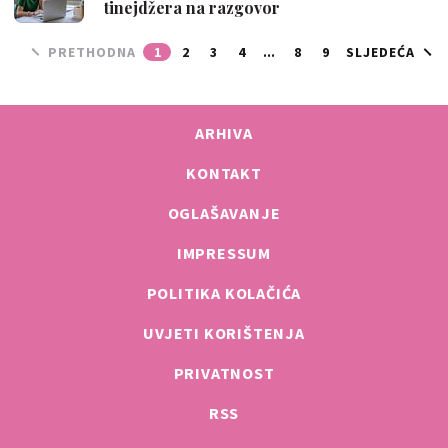
tinejdžera na razgovor
PRETHODNA
1
2
3
4
...
8
9
SLJEDEĆA
ARHIVA
KONTAKT
OGLAŠAVANJE
IMPRESSUM
POLITIKA KOLAČIĆA
UVJETI KORIŠTENJA
PRIVATNOST
RSS