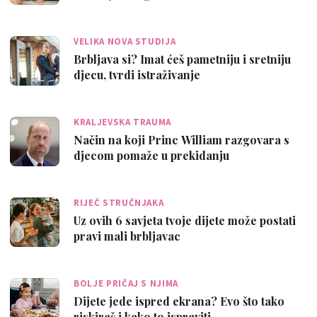
VELIKA NOVA STUDIJA
Brbljava si? Imat ćeš pametniju i sretniju
djecu, tvrdi istraživanje
KRALJEVSKA TRAUMA
Način na koji Princ William razgovara s
djecom pomaže u prekidanju
generacijske…
RIJEČ STRUČNJAKA
Uz ovih 6 savjeta tvoje dijete može postati
pravi mali brbljavac
BOLJE PRIČAJ S NJIMA
Dijete jede ispred ekrana? Evo što tako
riskiraš i kako to ispraviti