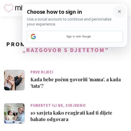
Sign in with Google
PRONAĐENO
113
REZULTATA ZA TAG
„RAZGOVOR S DJETETOM”
PRVE RIJEČI
Kada bebe počnu govoriti 'mama', a kada
'tata'?
PUBERTET ILI NE, SVEJEDNO
10 savjeta kako reagirati kad ti dijete
bahato odgovara