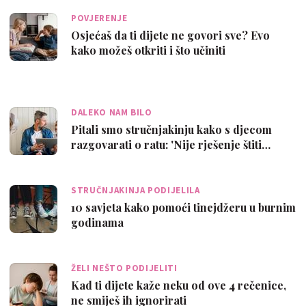
POVJERENJE
Osjećaš da ti dijete ne govori sve? Evo
kako možeš otkriti i što učiniti
DALEKO NAM BILO
Pitali smo stručnjakinju kako s djecom
razgovarati o ratu: 'Nije rješenje štiti…
STRUČNJAKINJA PODIJELILA
10 savjeta kako pomoći tinejdžeru u burnim
godinama
ŽELI NEŠTO PODIJELITI
Kad ti dijete kaže neku od ove 4 rečenice,
ne smiješ ih ignorirati