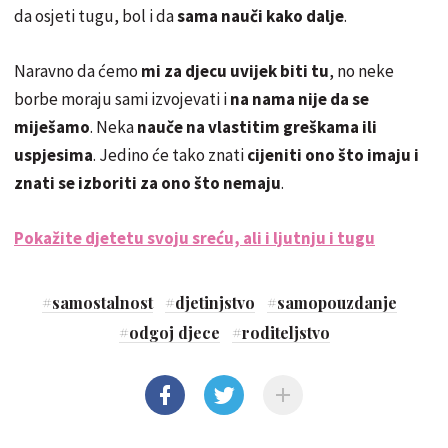
da osjeti tugu, bol i da
sama nauči kako dalje
.
Naravno da ćemo
mi za djecu uvijek biti tu
, no neke
borbe moraju sami izvojevati i
na nama nije da se
miješamo
. Neka
nauče na vlastitim greškama ili
uspjesima
. Jedino će tako znati
cijeniti ono što imaju i
znati se izboriti za ono što nemaju
.
Pokažite djetetu svoju sreću, ali i ljutnju i tugu
#
samostalnost
#
djetinjstvo
#
samopouzdanje
#
odgoj djece
#
roditeljstvo