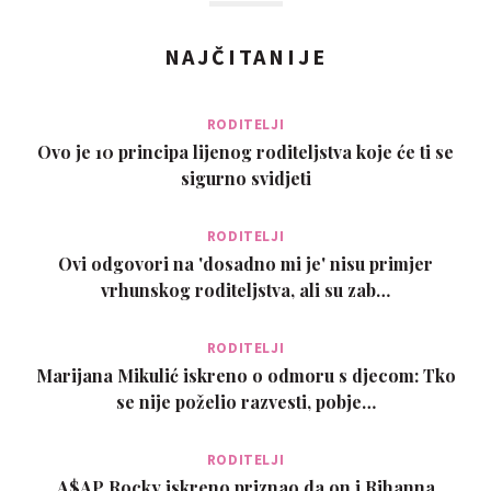
NAJČITANIJE
RODITELJI
Ovo je 10 principa lijenog roditeljstva koje će ti se
sigurno svidjeti
RODITELJI
Ovi odgovori na 'dosadno mi je' nisu primjer
vrhunskog roditeljstva, ali su zab…
RODITELJI
Marijana Mikulić iskreno o odmoru s djecom: Tko
se nije poželio razvesti, pobje…
RODITELJI
A$AP Rocky iskreno priznao da on i Rihanna