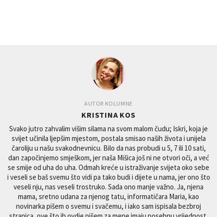
AUTOR KOLUMNE
KRISTINA KOS
Svako jutro zahvalim višim silama na svom malom čudu; Iskri, koja je
svijet učinila ljepšim mjestom, postala smisao naših života i unijela
čaroliju u našu svakodnevnicu. Bilo da nas probudi u 5, 7 ili 10 sati,
dan započinjemo smješkom, jer naša Mišica još ni ne otvori oči, a već
se smije od uha do uha. Odmah kreće u istraživanje svijeta oko sebe
i veseli se baš svemu što vidi pa tako budi i dijete u nama, jer ono što
veseli nju, nas veseli trostruko. Sada ono manje važno. Ja, njena
mama, sretno udana za njenog tatu, informatičara Maria, kao
novinarka pišem o svemu i svačemu, i iako sam ispisala bezbroj
stranica, ove što ih ovdje pišem za mene imaju posebnu vrijednost.