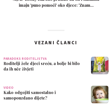
imaju 'puno pomoći' oko djece: 'Znam…
VEZANI ČLANCI
PARADOKS RODITELJSTVA
Roditelji žele djeci sreću, a bolje bi bilo
da ih uče živjeti
VIDEO
Kako odgojiti samostalno i
samopouzdano dijete?