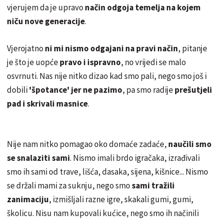
vjerujem da je upravo
način odgoja temelja na kojem
niču nove generacije
.
Vjerojatno
ni mi nismo odgajani na pravi način
, pitanje
je što je uopće
pravo i ispravno
, no vrijedi se malo
osvrnuti. Nas nije nitko dizao kad smo pali, nego smo još i
dobili
'špotance' jer ne pazimo
, pa smo radije
prešutjeli
pad i skrivali masnice
.
Nije nam nitko pomagao oko domaće zadaće,
naučili smo
se snalaziti sami
. Nismo imali brdo igračaka, izrađivali
smo ih sami od trave, lišća, dasaka, sijena, kišnice... Nismo
se držali mami za suknju, nego smo
sami tražili
zanimaciju
, izmišljali razne igre, skakali gumi, gumi,
školicu. Nisu nam kupovali kućice, nego smo ih načinili