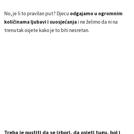
No, je li to pravilan put? Djecu
odgajamo u ogromnim
količinama ljubavi i suosjećanja
i ne želimo da ni na
trenutak osjete kako je to biti nesretan.
Treba je pustiti da se izbori, da osjeti tugu, bol i