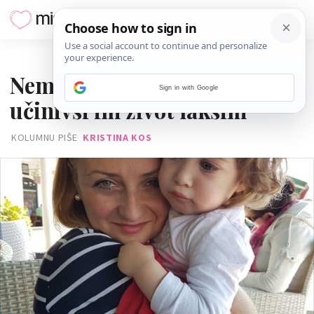
11. SRPNJA 2016.
Nemojte uništiti svoju djecu
Sign in with Google
učinivši im život lakšim
KOLUMNU PIŠE
KRISTINA KOS