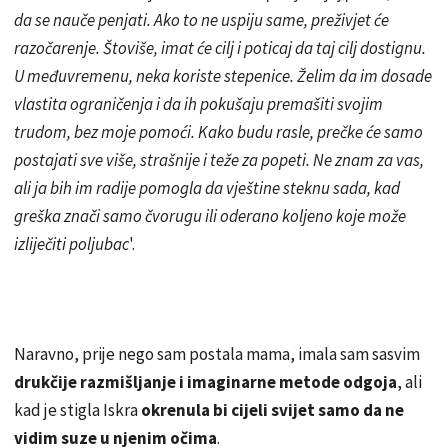
da se nauče penjati. Ako to ne uspiju same, preživjet će
razočarenje. Štoviše, imat će cilj i poticaj da taj cilj dostignu.
U međuvremenu, neka koriste stepenice. Želim da im dosade
vlastita ograničenja i da ih pokušaju premašiti svojim
trudom, bez moje pomoći. Kako budu rasle, prečke će samo
postajati sve više, strašnije i teže za popeti. Ne znam za vas,
ali ja bih im radije pomogla da vještine steknu sada, kad
greška znači samo čvorugu ili oderano koljeno koje može
izliječiti poljubac
'.
Naravno, prije nego sam postala mama, imala sam sasvim
drukčije razmišljanje i imaginarne metode odgoja
, ali
kad je stigla Iskra
okrenula bi cijeli svijet samo da ne
vidim suze u njenim očima
.