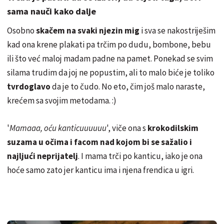
sama nauči kako dalje
Osobno
skačem na svaki njezin mig
i sva se nakostriješim
kad ona krene plakati pa trčim po dudu, bombone, bebu
ili što već maloj madam padne na pamet. Ponekad se svim
silama trudim da joj ne popustim, ali to malo biće je toliko
tvrdoglavo
da je to čudo. No eto, čim još malo naraste,
krećem sa svojim metodama. :)
'
Mamaaa, oću kanticuuuuuu
', viče ona s
krokodilskim
suzama u očima i facom nad kojom bi se sažalio i
najljući neprijatelj
. I mama trči po kanticu, iako je ona
hoće samo zato jer kanticu ima i njena frendica u igri.