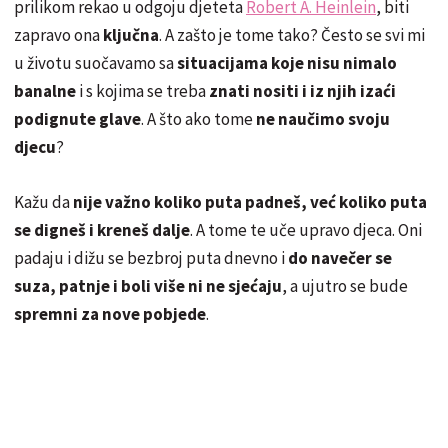
prilikom rekao u odgoju djeteta
Robert A. Heinlein
, biti
zapravo ona
ključna
. A zašto je tome tako? Često se svi mi
u životu suočavamo sa
situacijama koje nisu nimalo
banalne
i s kojima se treba
znati nositi i iz njih izaći
podignute glave
. A što ako tome
ne naučimo svoju
djecu
?
Kažu da
nije važno koliko puta padneš, već koliko puta
se digneš i kreneš dalje
. A tome te uče upravo djeca. Oni
padaju i dižu se bezbroj puta dnevno i
do navečer se
suza, patnje i boli više ni ne sjećaju
, a ujutro se bude
spremni za nove pobjede
.