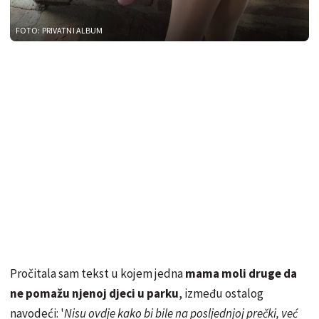
FOTO: PRIVATNI ALBUM
Pročitala sam tekst u kojem jedna
mama moli druge da
ne pomažu njenoj djeci u parku
, između ostalog
navodeći: '
Nisu ovdje kako bi bile na posljednjoj prečki, već