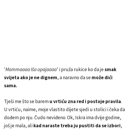
'
Mammaaaa Iša opajaaaa
' i pruža rukice ko da je
smak
svijeta ako je ne dignem
, a naravno da se
može dići
sama.
Tješi me što se barem
u vrtiću zna red i postoje pravila
.
U vrtiću, naime, moje vlastito dijete sjedi u stolici i čeka da
dođem po nju. Čudo neviđeno. Ok, Iskra ima dvije godine,
još je mala, ali
kad naraste treba ju pustiti da se izbori
,