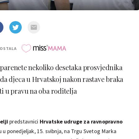
POSTALA
nsparenete nekoliko desetaka prosvjednika
t da djeca u Hrvatskoj nakon rastave braka
ti u pravu na oba roditelja
elji
predstavnici
Hrvatske udruge za ravnopravno
u u ponedjeljak, 15. svibnja, na Trgu Svetog Marka