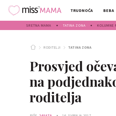
TRUDNOĆA
BEBA
SRETNA MAMA
TATINA ZONA
KOLUMNE 
RODITELJI
TATINA ZONA
Prosvjed očev
na podjednako
roditelja
PIŠE
24SATA
16. SVIBNJA 2017.