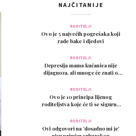
NAJČITANIJE
RODITELJI
Ovo je 5 najvećih pogrešaka koji
rade bake i djedovi
RODITELJI
Depresija mama kućanica nije
dijagnoza, ali mnoge će znati o
čemu govorimo…
RODITELJI
Ovo je 10 principa lijenog
roditeljstva koje će ti se sigurno
svidjeti
RODITELJI
Ovi odgovori na 'dosadno mi je'
nisu primjer vrhunskog