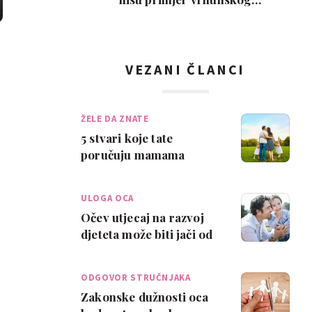
roditeljstva, ali su zab…
VEZANI ČLANCI
ŽELE DA ZNATE
5 stvari koje tate
poručuju mamama
ULOGA OCA
Očev utjecaj na razvoj
djeteta može biti jači od
majčinog
ODGOVOR STRUČNJAKA
Zakonske dužnosti oca