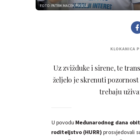
FOTO: PATRIK MACEK/PIXSELL
KLOKANICA 
Uz zvižduke i sirene, te tra
željelo je skrenuti pozornos
trebaju uživa
U povodu
Međunarodnog dana obit
roditeljstvo (HURR)
prosvjedovali s