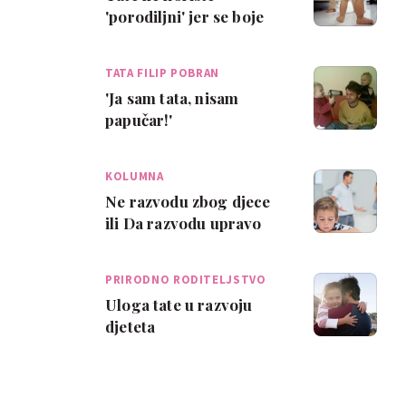
'porodiljni' jer se boje
smanjenja plaće
TATA FILIP POBRAN
'Ja sam tata, nisam
papučar!'
KOLUMNA
Ne razvodu zbog djece
ili Da razvodu upravo
zbog djece
PRIRODNO RODITELJSTVO
Uloga tate u razvoju
djeteta