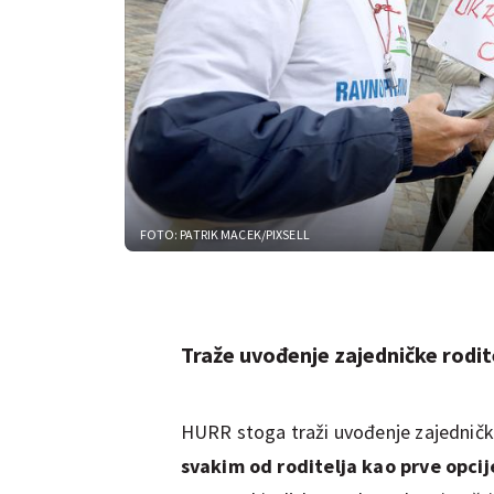
FOTO: PATRIK MACEK/PIXSELL
Traže uvođenje zajedničke rodite
HURR stoga traži uvođenje zajedničke
svakim od roditelja kao prve opcij