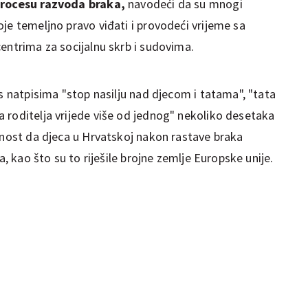
 procesu razvoda braka,
navodeći da su mnogi
je temeljno pravo viđati i provodeći vrijeme sa
entrima za socijalnu skrb i sudovima.
 s natpisima "stop nasilju nad djecom i tatama", "tata
 roditelja vrijede više od jednog" nekoliko desetaka
ornost da djeca u Hrvatskoj nakon rastave braka
a, kao što su to riješile brojne zemlje Europske unije.