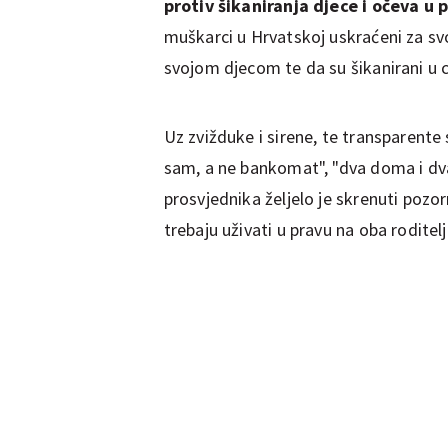
protiv šikaniranja djece i očeva u
muškarci u Hrvatskoj uskraćeni za svo
svojom djecom te da su šikanirani u c
Uz zvižduke i sirene, te transparente
sam, a ne bankomat", "dva doma i dva
prosvjednika željelo je skrenuti poz
trebaju uživati u pravu na oba roditelj