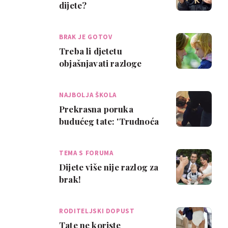
dijete?
BRAK JE GOTOV
Treba li djetetu
objašnjavati razloge
razvoda?
NAJBOLJA ŠKOLA
Prekrasna poruka
budućeg tate: 'Trudnoća
je najvažnije iskustvo u
životu muškar…
TEMA S FORUMA
Dijete više nije razlog za
brak!
RODITELJSKI DOPUST
Tate ne koriste