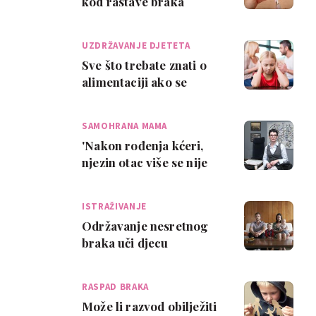
kod rastave braka
UZDRŽAVANJE DJETETA
Sve što trebate znati o
alimentaciji ako se
razvodite
SAMOHRANA MAMA
'Nakon rođenja kćeri,
njezin otac više se nije
javio'
ISTRAŽIVANJE
Održavanje nesretnog
braka uči djecu
pogrešnim modelima
ljubavi
RASPAD BRAKA
Može li razvod obilježiti