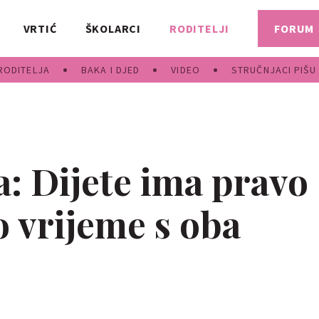
VRTIĆ
ŠKOLARCI
RODITELJI
FORUM
RODITELJA
BAKA I DJED
VIDEO
STRUČNJACI PIŠU
a: Dijete ima pravo
 vrijeme s oba