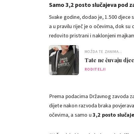
Samo 3,2 posto slučajeva pod z
Svake godine, dodao je, 1.500 djece se
a u pravilu riječ je o očevima, dok su
redovito pristrani i naklonjeni majka
MOŽDA TE ZANIMA...
Tate ne čuvaju djecu
RODITELJI
Prema podacima Državnog zavoda za s
dijete nakon razvoda braka povjerava
očevima, a samo u
3,2 posto slučaj