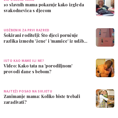
10 slavnih mama pokazuje kako izgleda
svakodnevica s djecom
UDŽBENIK ZA PRVI RAZRED
Šokirani roditelji: Što djeci poručuje
razlika između 'žene' i 'mamice' iz udžb…
ISTO KAO MAME ILI NE?
Video: Kako tata na 'porodiljnom'
provodi dane s bebom?
NAJTEŽI POSAO NA SVIJETU
Zanimanje mama: Koliko biste trebali
zarađivati?