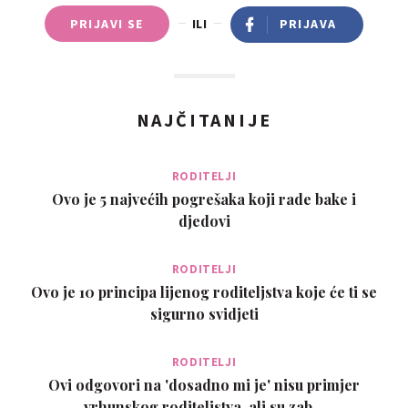
PRIJAVI SE
ILI
PRIJAVA
NAJČITANIJE
RODITELJI
Ovo je 5 najvećih pogrešaka koji rade bake i
djedovi
RODITELJI
Ovo je 10 principa lijenog roditeljstva koje će ti se
sigurno svidjeti
RODITELJI
Ovi odgovori na 'dosadno mi je' nisu primjer
vrhunskog roditeljstva, ali su zab…