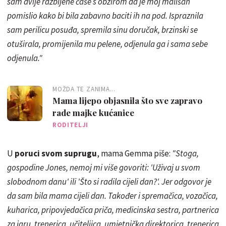
sam dvije razbijene čaše s obzirom da je moj mališan
pomislio kako bi bila zabavno baciti ih na pod. Ispraznila
sam perilicu posuđa, spremila sinu doručak, brzinski se
otuširala, promijenila mu pelene, odjenula ga i sama sebe
odjenula."
MOŽDA TE ZANIMA...
Mama lijepo objasnila što sve zapravo
rade majke kućanice
RODITELJI
U
poruci svom suprugu
, mama Gemma piše:
"Stoga,
gospodine Jones, nemoj mi više govoriti: 'Uživaj u svom
slobodnom danu' ili 'Što si radila cijeli dan?'. Jer odgovor je
da sam bila mama cijeli dan. Također i spremačica, vozačica,
kuharica, pripovjedačica priča, medicinska sestra, partnerica
za igru, trenerica, učiteljica, umjetnička direktorica, trenerica