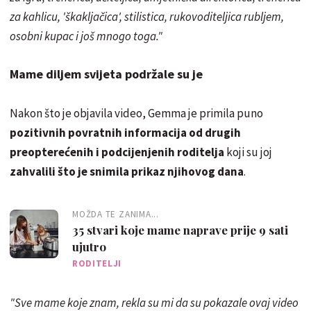
za kahlicu, 'škakljačica', stilistica, rukovoditeljica rubljem,
osobni kupac i još mnogo toga."
Mame diljem svijeta podržale su je
Nakon što je objavila video, Gemma je primila puno
pozitivnih povratnih informacija od drugih
preopterećenih i podcijenjenih roditelja
koji su joj
zahvalili što je snimila prikaz njihovog dana
.
MOŽDA TE ZANIMA...
35 stvari koje mame naprave prije 9 sati
ujutro
RODITELJI
"Sve mame koje znam, rekla su mi da su pokazale ovaj video