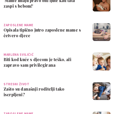
'Mame imaju pravo biti ljute kad tata
zaspi s bebom!'
ZAPOSLENE MAME
Opisala tipično jutro zaposlene mame s
četvero djece
MARLENA SVILIČIĆ
Biti kod kuće s djecom je teško, ali
zapravo sam privilegirana
STRESNI ŽIVOT
Zašto su današnji roditelji tako
iscrpljeni?
ZAPOSLENE MAME