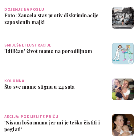
DOJENJE NA POSLU
Foto: Zauzela stav protiv diskriminacije
zaposlenih majki
SMIJEŠNE ILUSTRACIJE
'Idiličan' život mame na porodiljnom
KOLUMNA
Što sve mame stignu u 24 sata
AKCIJA: PODIJELITE PRIČU
'Nisam loša mama jer mi je teško čistiti i
peglati'