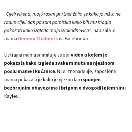
"Cijeli vikend, moj krasan partner žalio se kako ja ništa ne
radim cijeli dan pa sam pomislila kako bih mu mogla
pokazati kako izgleda moja svakodnevica"
, napisala je
mama
Gemma Chalmers
na Facebooku.
Ustrajna mama snimila je super
video u kojem je
pokazala kako izgleda svaka minuta na njezinom
poslu mame i kućanice
. Nije iznenađenje, zaposlena
mama pokazala je kako je njezin dan
ispunjen
bezbrojnim obavezama i brigom o dvogodišnjem sinu
Kayleu.