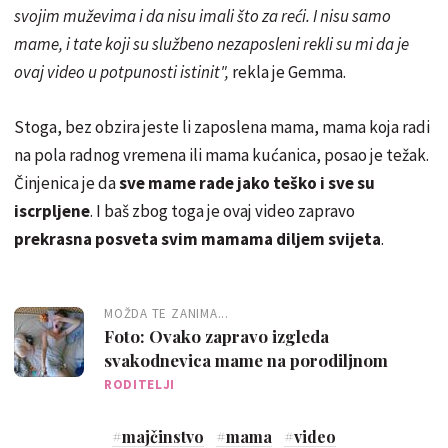
svojim muževima i da nisu imali što za reći. I nisu samo
mame, i tate koji su službeno nezaposleni rekli su mi da je
ovaj video u potpunosti istinit",
rekla je Gemma.
Stoga, bez obzira jeste li zaposlena mama, mama koja radi
na pola radnog vremena ili mama kućanica, posao je težak.
Činjenica je da
sve mame rade jako teško i sve su
iscrpljene
. I baš zbog toga je ovaj video zapravo
prekrasna posveta svim mamama diljem svijeta
.
MOŽDA TE ZANIMA...
Foto: Ovako zapravo izgleda
svakodnevica mame na porodiljnom
RODITELJI
#
majčinstvo
#
mama
#
video