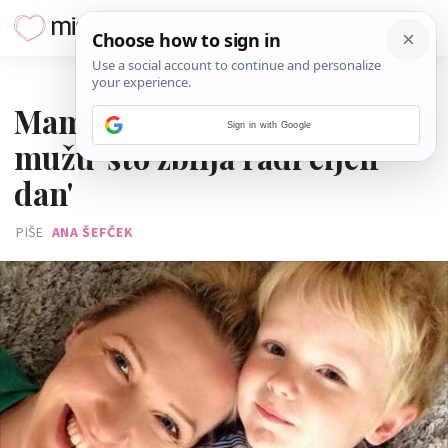
21. PROSINCA 2017.
Mama kućanica pokazala
Sign in with Google
mužu 'što zbilja radi cijeli
dan'
PIŠE
ANA ŠEFČEK