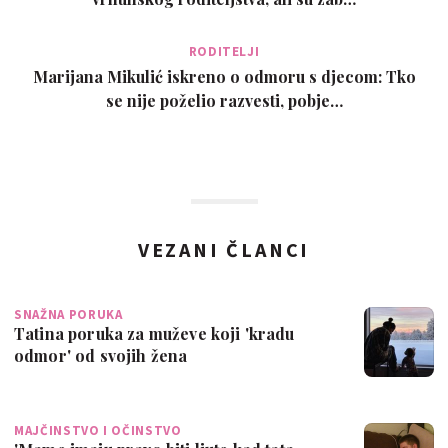
RODITELJI
Marijana Mikulić iskreno o odmoru s djecom: Tko
se nije poželio razvesti, pobje…
VEZANI ČLANCI
SNAŽNA PORUKA
Tatina poruka za muževe koji 'kradu
odmor' od svojih žena
MAJČINSTVO I OČINSTVO