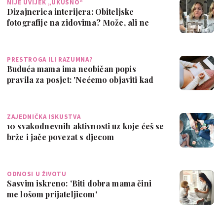
NIJE UVIJEK „UKUSNO“
Dizajnerica interijera: Obiteljske
fotografije na zidovima? Može, ali ne
kao sv…
PRESTROGA ILI RAZUMNA?
Buduća mama ima neobičan popis
pravila za posjet: 'Nećemo objaviti kad
rodim, n…
ZAJEDNIČKA ISKUSTVA
10 svakodnevnih aktivnosti uz koje ćeš se
brže i jače povezat s djecom
ODNOSI U ŽIVOTU
Sasvim iskreno: 'Biti dobra mama čini
me lošom prijateljicom'