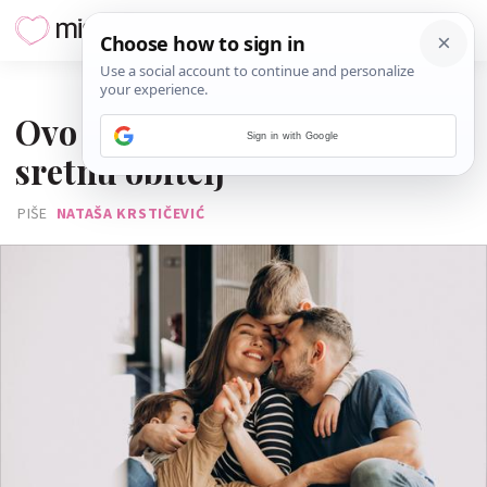
16. VELJAČE 2024.
Ovo je 7 osnovnih pravila za
Sign in with Google
sretnu obitelj
PIŠE
NATAŠA KRSTIČEVIĆ