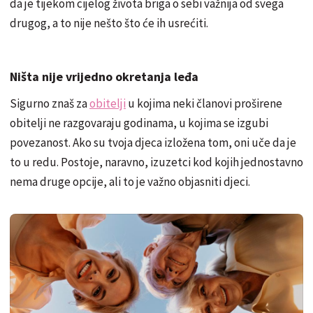
da je tijekom cijelog života briga o sebi važnija od svega
drugog, a to nije nešto što će ih usrećiti.
Ništa nije vrijedno okretanja leđa
Sigurno znaš za
obitelji
u kojima neki članovi proširene
obitelji ne razgovaraju godinama, u kojima se izgubi
povezanost. Ako su tvoja djeca izložena tom, oni uče da je
to u redu. Postoje, naravno, izuzetci kod kojih jednostavno
nema druge opcije, ali to je važno objasniti djeci.