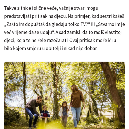
Takve sitnice i slične veće, važnije stvari mogu
predstavljati pritisak na djecu. Na primjer, kad sestri kažeš
„Zašto im dopuštaš da gledaju tolko TV?“ ili „Stvarno im je
već vrijeme da se udaju“. A sad zamisli da to radiš vlastitoj
djeci, koja te ne žele razočarati. Ovaj pritisak može ići u
bilo kojem smjeru u obitelji i nikad nije dobar.