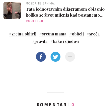
MOŽDA TE ZANIMA...
Tata jednostavnim dijagramom objasnio
koliko se život mijenja kad postanemo
roditelji
RODITELJI
#
sretna obitelj
#
sretna mama
#
obitelj
#
sreća
#
pravila
#
bake i djedovi
KOMENTARI
0