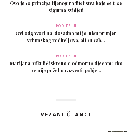
Ovo je 10 principa lijenog roditeljstva koje će ti se
sigurno svidjeti
RODITELJI
Ovi odgovori na 'dosadno mi je' nisu primjer
vrhunskog roditeljstva, ali su zab…
RODITELJI
Marijana Mikulić iskreno o odmoru s djecom: Tko
se nije poželio razvesti, pobje…
VEZANI ČLANCI