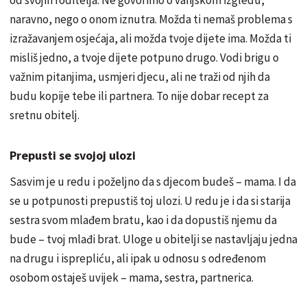
naravno, nego o onom iznutra. Možda ti nemaš problema s
izražavanjem osjećaja, ali možda tvoje dijete ima. Možda ti
misliš jedno, a tvoje dijete potpuno drugo. Vodi brigu o
važnim pitanjima, usmjeri djecu, ali ne traži od njih da
budu kopije tebe ili partnera. To nije dobar recept za
sretnu obitelj.
Prepusti se svojoj ulozi
Sasvim je u redu i poželjno da s djecom budeš – mama. I da
se u potpunosti prepustiš toj ulozi. U redu je i da si starija
sestra svom mlađem bratu, kao i da dopustiš njemu da
bude – tvoj mlađi brat. Uloge u obitelji se nastavljaju jedna
na drugu i isprepliću, ali ipak u odnosu s određenom
osobom ostaješ uvijek – mama, sestra, partnerica.