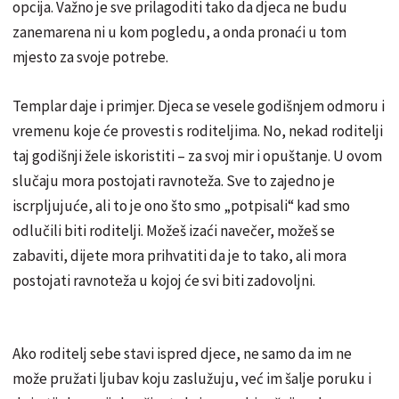
opcija. Važno je sve prilagoditi tako da djeca ne budu
zanemarena ni u kom pogledu, a onda pronaći u tom
mjesto za svoje potrebe.
Templar daje i primjer. Djeca se vesele godišnjem odmoru i
vremenu koje će provesti s roditeljima. No, nekad roditelji
taj godišnji žele iskoristiti – za svoj mir i opuštanje. U ovom
slučaju mora postojati ravnoteža. Sve to zajedno je
iscrpljujuće, ali to je ono što smo „potpisali“ kad smo
odlučili biti roditelji. Možeš izaći navečer, možeš se
zabaviti, dijete mora prihvatiti da je to tako, ali mora
postojati ravnoteža u kojoj će svi biti zadovoljni.
Ako roditelj sebe stavi ispred djece, ne samo da im ne
može pružati ljubav koju zaslužuju, već im šalje poruku i