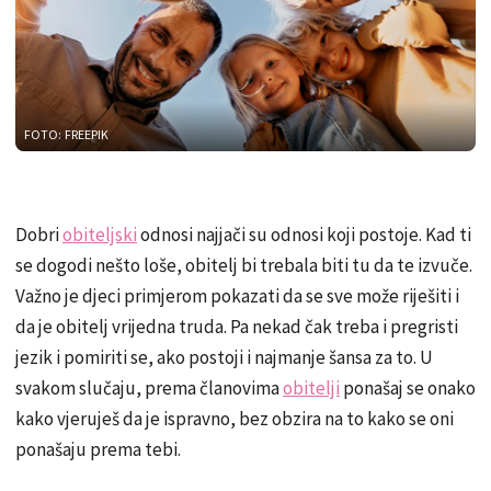
FOTO: FREEPIK
Dobri
obiteljski
odnosi najjači su odnosi koji postoje. Kad ti
se dogodi nešto loše, obitelj bi trebala biti tu da te izvuče.
Važno je djeci primjerom pokazati da se sve može riješiti i
da je obitelj vrijedna truda. Pa nekad čak treba i pregristi
jezik i pomiriti se, ako postoji i najmanje šansa za to. U
svakom slučaju, prema članovima
obitelji
ponašaj se onako
kako vjeruješ da je ispravno, bez obzira na to kako se oni
ponašaju prema tebi.