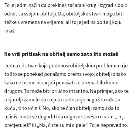
To je jedini način da prekineš začarani krug i izgradiš bolji
odnos sa svojom obitelji. Da, obiteljske stvari mogu biti
teške s vremena na vrijeme, ali to je jedina obitelj koju
imaš.
Ne vrši pritisak na obitelj samo zato što možeš
Jedna od stvari koja pridonosi obiteljskim problemima je
to što se ponekad ponašamo prema svojoj obitelji onako
kako ne bismo ni sanjali ponašati se prema bilo kome
drugom. To može biti prilično iritantno. Na primjer, ako te
prijatelji zamole da izuješ cipele prije nego što uđeš u
kuću, ti to učiniš. No, ako te član obitelji zamoli da to
učiniš, može se dogoditi da odgovoriš nešto u stilu „Joj,
pretjeruješ“ ili „Ma, čiste su mi cipele“. To je nepravedno.