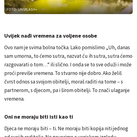
FOTO: UNSPLASH+
Uvijek nađi vremena za voljene osobe
Ovo nam je svima bolna točka. Lako pomislimo „Uh, danas
sam umorna, to ćemo sutra, nazvat ću ih sutra, sutra ćemo
razgovarati o tom…“ ili slično. I onda se to sve oduži i može
proći previše vremena. To stvarno nije dobro. Ako želiš
čvrst odnos sa svojom obitelji, moraš raditi na tome – s
partnerom, s djecom, pa i širom obitelji. To znači ulaganje
vremena.
Oni ne moraju biti isti kao ti
Djeca ne moraju biti – ti. Ne moraju biti kopija niti jednog
od svojih roditelja. Ne govorimo o vanjskom izgledu,