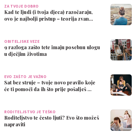
ZA TVOJE DOBRO
Kad te ljudi (i tvoja djeca) razočaraju,
ovo je najbolji pristup – teorija zvan…
OBITELJSKE VEZE
9 razloga zašto tete imaju posebnu ulogu
u dječjim životima
EVO ZAŠTO JE VAŽNO
Sat bez struje – tvoje novo pravilo koje
će ti pomoći da ih što prije pošalješ …
RODITELJSTVO JE TEŠKO
Roditeljstvo te često ljuti? Evo što možeš
napraviti