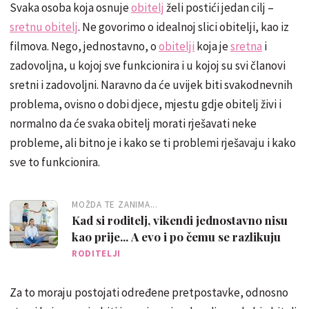
Svaka osoba koja osnuje
obitelj
želi postići jedan cilj –
sretnu obitelj
. Ne govorimo o idealnoj slici obitelji, kao iz
filmova. Nego, jednostavno, o
obitelji
koja je
sretna
i
zadovoljna, u kojoj sve funkcionira i u kojoj su svi članovi
sretni i zadovoljni. Naravno da će uvijek biti svakodnevnih
problema, ovisno o dobi djece, mjestu gdje obitelj živi i
normalno da će svaka obitelj morati rješavati neke
probleme, ali bitno je i kako se ti problemi rješavaju i kako
sve to funkcionira.
MOŽDA TE ZANIMA...
Kad si roditelj, vikendi jednostavno nisu
kao prije... A evo i po čemu se razlikuju
RODITELJI
Za to moraju postojati određene pretpostavke, odnosno