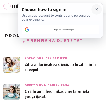
Sign in with Google
PRONAĐENO
275
REZULTATA ZA TAG
„PREHRANA DJETETA”
ZDRAVI DORUČAK ZA DJECU
Zdravi doručak za djecu: 10 brzih i finih
recepata
OPREZ S OVIM NAMIRNICAMA
Ovu hranu djeci nikada ne bi smjela
podgrijavati