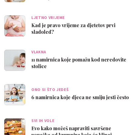
LJETNO VRIJEME
Kad je pravo vrijeme za djetetov prvi
sladoled?
VLAKNA
11 namirnica koje pomažu kod neredovite
stolice
ONO SI ŠTO JEDEŠ
6 namirnica koje djeca ne smiju jesti često
SVI IH VOLE
Evo kako možeš napraviti savršene
popečke od krumpira koje će klinci