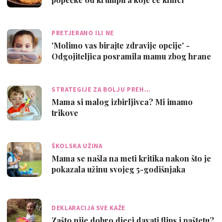
obožavati
PRETJERANO ILI NE
'Molimo vas birajte zdravije opcije' -
Odgojiteljica posramila mamu zbog hrane
…
STRATEGIJE ZA BOLJU PREH…
Mama si malog izbirljivca? Mi imamo
trikove
ŠKOLSKA UŽINA
Mama se našla na meti kritika nakon što je
pokazala užinu svojeg 5-godišnjaka
DEKLARACIJA SVE KAŽE
Zašto nije dobro djeci davati flips i paštetu?