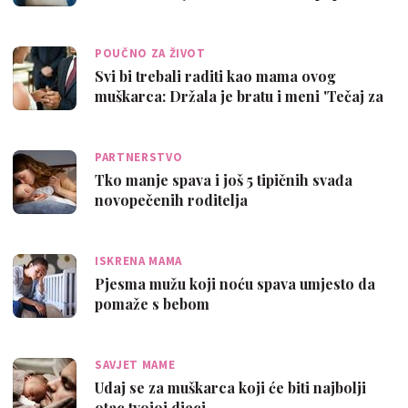
POUČNO ZA ŽIVOT
Svi bi trebali raditi kao mama ovog
muškarca: Držala je bratu i meni 'Tečaj za
…
PARTNERSTVO
Tko manje spava i još 5 tipičnih svađa
novopečenih roditelja
ISKRENA MAMA
Pjesma mužu koji noću spava umjesto da
pomaže s bebom
SAVJET MAME
Udaj se za muškarca koji će biti najbolji
otac tvojoj djeci