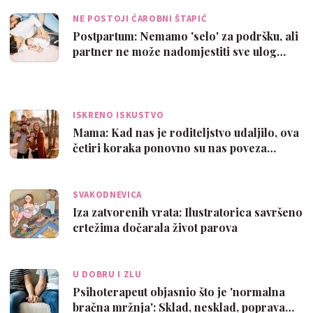
NE POSTOJI ĆAROBNI ŠTAPIĆ
Postpartum: Nemamo 'selo' za podršku, ali
partner ne može nadomjestiti sve ulog…
ISKRENO ISKUSTVO
Mama: Kad nas je roditeljstvo udaljilo, ova
četiri koraka ponovno su nas poveza…
SVAKODNEVICA
Iza zatvorenih vrata: Ilustratorica savršeno
crtežima dočarala život parova
U DOBRU I ZLU
Psihoterapeut objasnio što je 'normalna
bračna mržnja': Sklad, nesklad, poprava…