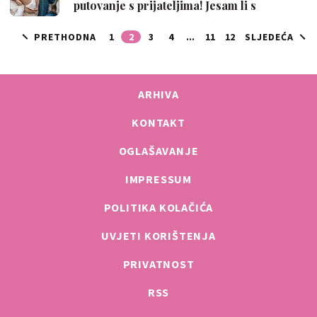
putovanje s prijateljima! Jesam li s
razlogom …
PRETHODNA
1
2
3
4
...
11
12
SLJEDEĆA
ARHIVA
KONTAKT
OGLAŠAVANJE
IMPRESSUM
POLITIKA KOLAČIĆA
UVJETI KORIŠTENJA
PRIVATNOST
RSS