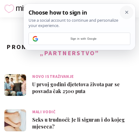
Sign in with Google
PRONAĐENO
162
REZULTATA ZA TAG
„PARTNERSTVO”
NOVO ISTRAŽIVANJE
U prvoj godini djetetova života par se
posvađa čak 2500 puta
MALI VODIČ
Seks u trudnoći: Je li siguran i do kojeg
mjeseca?