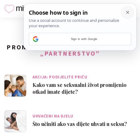
Sign in with Google
PRONAĐENO
162
REZULTATA ZA TAG
„PARTNERSTVO”
AKCIJA: PODIJELITE PRIČU
Kako vam se seksualni život promijenio
otkad imate dijete?
UHVAĆENI NA DJELU
Što učiniti ako vas dijete uhvati u seksu?