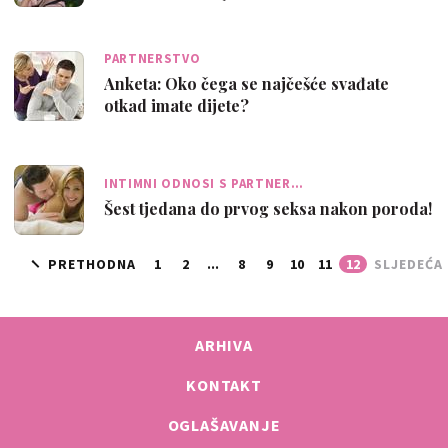
PARTNERSTVO
Anketa: Oko čega se najčešće svađate
otkad imate dijete?
INTIMNI ODNOSI S PARTNER…
Šest tjedana do prvog seksa nakon poroda!
PRETHODNA
1
2
...
8
9
10
11
12
SLJEDEĆA
ARHIVA
KONTAKT
OGLAŠAVANJE