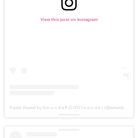
View this post on Instagram
A post shared by A m a n d a👩🏻‍🎨O l e a n d e r (@amandaoleander)