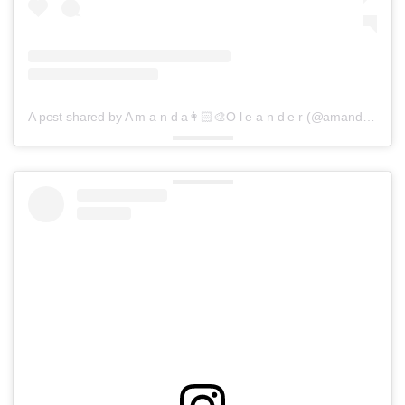
A post shared by A m a n d a👩🏻‍🎨O l e a n d e r (@amandaoleander)