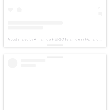
A post shared by A m a n d a👩🏻‍🎨O l e a n d e r (@amandaoleander)