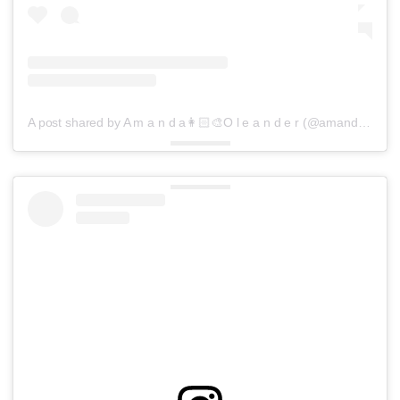
A post shared by A m a n d a👩🏻‍🎨O l e a n d e r (@amandaoleander)