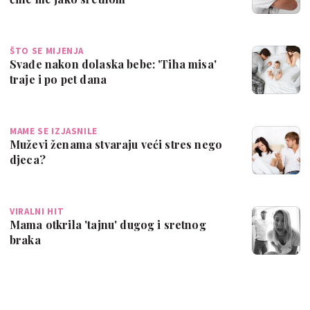
ŠTO SE MIJENJA
Svađe nakon dolaska bebe: 'Tiha misa'
traje i po pet dana
MAME SE IZJASNILE
Muževi ženama stvaraju veći stres nego
djeca?
VIRALNI HIT
Mama otkrila 'tajnu' dugog i sretnog
braka