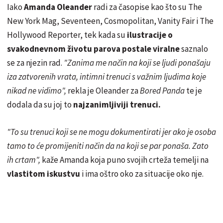
Iako
Amanda Oleander
radi za časopise kao što su The
New York Mag, Seventeen, Cosmopolitan, Vanity Fair i The
Hollywood Reporter, tek kada su
ilustracije o
svakodnevnom životu parova postale viralne
saznalo
se za njezin rad.
"Zanima me način na koji se ljudi ponašaju
iza zatvorenih vrata, intimni trenuci s važnim ljudima koje
nikad ne vidimo",
rekla je Oleander za
Bored Panda
te je
dodala da su joj to
najzanimljiviji trenuci.
"To su trenuci koji se ne mogu dokumentirati jer ako je osoba
tamo to će promijeniti način da na koji se par ponaša. Zato
ih crtam",
kaže Amanda koja puno svojih crteža temelji na
vlastitom iskustvu
i ima oštro oko za situacije oko nje.