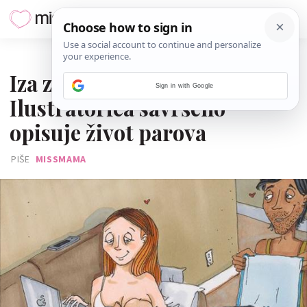
06. LISTOPADA 2024.
Iza zatvorenih vrata:
Sign in with Google
Ilustratorica savršeno
opisuje život parova
PIŠE
MISSMAMA