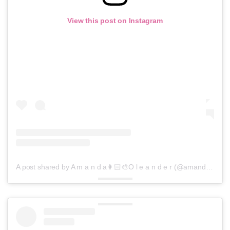
View this post on Instagram
A post shared by A m a n d a👩🏻‍🎨O l e a n d e r (@amandaoleander)