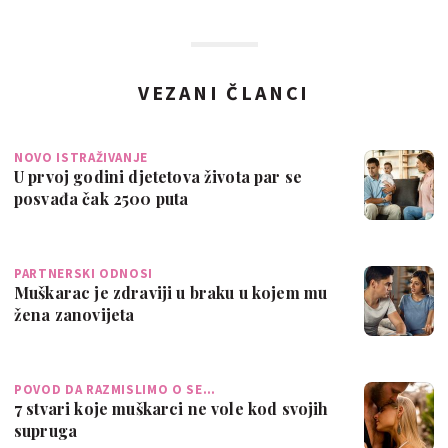
VEZANI ČLANCI
NOVO ISTRAŽIVANJE
U prvoj godini djetetova života par se
posvađa čak 2500 puta
PARTNERSKI ODNOSI
Muškarac je zdraviji u braku u kojem mu
žena zanovijeta
POVOD DA RAZMISLIMO O SE…
7 stvari koje muškarci ne vole kod svojih
supruga