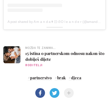
A post shared by A m a n d a👩🏻‍🎨O l e a n d e r (@amandaoleander)
MOŽDA TE ZANIMA...
15 istina o partnerskom odnosu nakon što
dobiješ dijete
RODITELJI
#
partnerstvo
#
brak
#
djeca