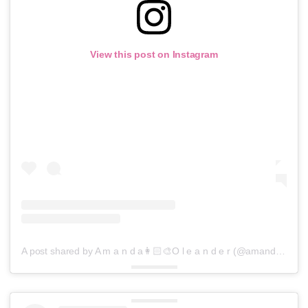
View this post on Instagram
A post shared by A m a n d a👩🏻‍🎨O l e a n d e r (@amandaoleander)