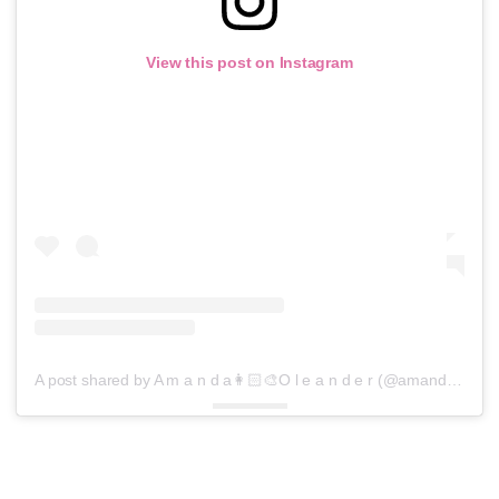
View this post on Instagram
A post shared by A m a n d a👩🏻‍🎨O l e a n d e r (@amandaoleander)