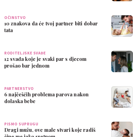
OČINSTVO
10 znakova da će tvoj partner biti dobar
tata
RODITELJSKE SVAĐE
12 svađa koje je svaki par s djecom
prošao bar jednom
PARTNERSTVO
6 najčešćih problema parova nakon
dolaska bebe
PISMO SUPRUGU
Dragi mužu, ove male stvari koje radiš
čine me jako sretnom