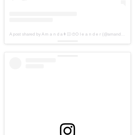
A post shared by A m a n d a👩🏻‍🎨O l e a n d e r (@amandaoleander)