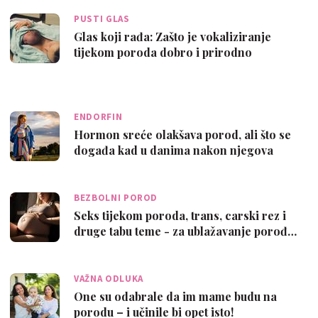
PUSTI GLAS
Glas koji rađa: Zašto je vokaliziranje
tijekom poroda dobro i prirodno
ENDORFIN
Hormon sreće olakšava porod, ali što se
događa kad u danima nakon njegova
razin…
BEZBOLNI POROD
Seks tijekom poroda, trans, carski rez i
druge tabu teme - za ublažavanje porođ…
VAŽNA ODLUKA
One su odabrale da im mame budu na
porodu – i učinile bi opet isto!