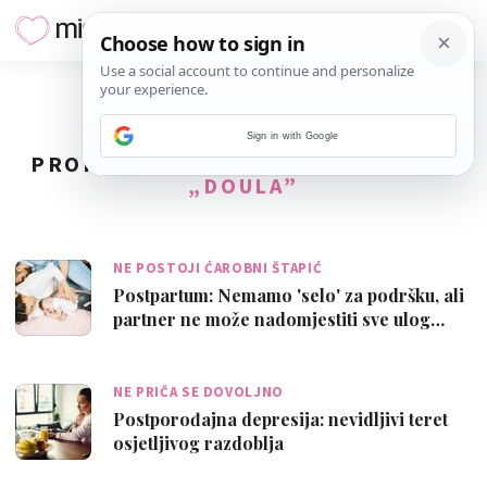
Sign in with Google
PRONAĐENO
75
REZULTATA ZA TAG
„DOULA”
NE POSTOJI ĆAROBNI ŠTAPIĆ
Postpartum: Nemamo 'selo' za podršku, ali
partner ne može nadomjestiti sve ulog…
NE PRIČA SE DOVOLJNO
Postporođajna depresija: nevidljivi teret
osjetljivog razdoblja