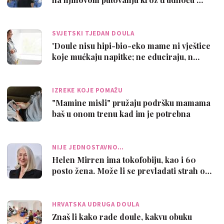
SVJETSKI TJEDAN DOULA
'Doule nisu hipi-bio-eko mame ni vještice
koje mućkaju napitke; ne educiraju, n…
IZREKE KOJE POMAŽU
"Mamine misli" pružaju podršku mamama
baš u onom trenu kad im je potrebna
NIJE JEDNOSTAVNO…
Helen Mirren ima tokofobiju, kao i 60
posto žena. Može li se prevladati strah o…
HRVATSKA UDRUGA DOULA
Znaš li kako rade doule, kakvu obuku