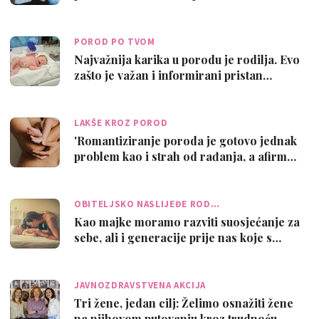
POROD PO TVOM
Najvažnija karika u porodu je rodilja. Evo
zašto je važan i informirani pristan…
LAKŠE KROZ POROD
'Romantiziranje poroda je gotovo jednak
problem kao i strah od rađanja, a afirm…
OBITELJSKO NASLIJEĐE ROD…
Kao majke moramo razviti suosjećanje za
sebe, ali i generacije prije nas koje s…
JAVNOZDRAVSTVENA AKCIJA
Tri žene, jedan cilj: Želimo osnažiti žene
na njihovom putovanju kroz trudnoću …