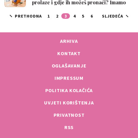
prolaze i gdje ih možeš pronaći? Imamo
odg…
PRETHODNA
1
2
3
4
5
6
SLJEDEĆA
ARHIVA
KONTAKT
OGLAŠAVANJE
IMPRESSUM
POLITIKA KOLAČIĆA
UVJETI KORIŠTENJA
PRIVATNOST
RSS