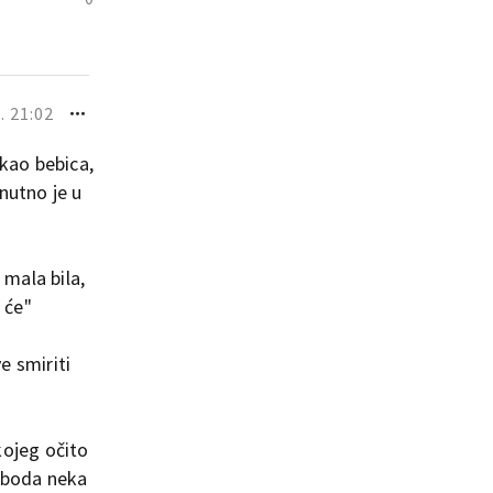
. 21:02
 kao bebica,
enutno je u
mala bila,
 će"
e smiriti
kojeg očito
 uboda neka