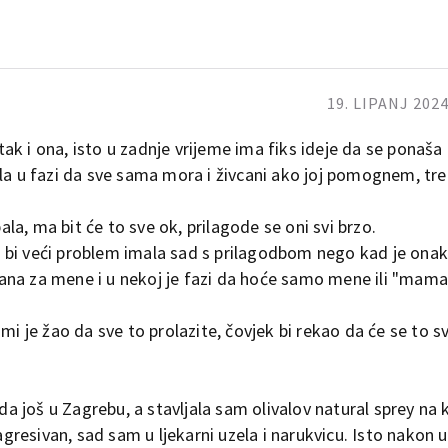
19. LIPANJ 2024
k i ona, isto u zadnje vrijeme ima fiks ideje da se ponaša
e bila u fazi da sve sama mora i živcani ako joj pomognem, tr
la, ma bit će to sve ok, prilagode se oni svi brzo.
bi veći problem imala sad s prilagodbom nego kad je onak 
vezana za mene i u nekoj je fazi da hoće samo mene ili "mama
mi je žao da sve to prolazite, čovjek bi rekao da će se to sv
nda još u Zagrebu, a stavljala sam olivalov natural sprey na 
eagresivan, sad sam u ljekarni uzela i narukvicu. Isto nakon