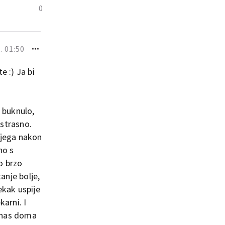
0
. 01:50
e :) Ja bi
 buknulo,
 strasno.
njega nakon
no s
o brzo
anje bolje,
ekak uspije
karni. I
d nas doma