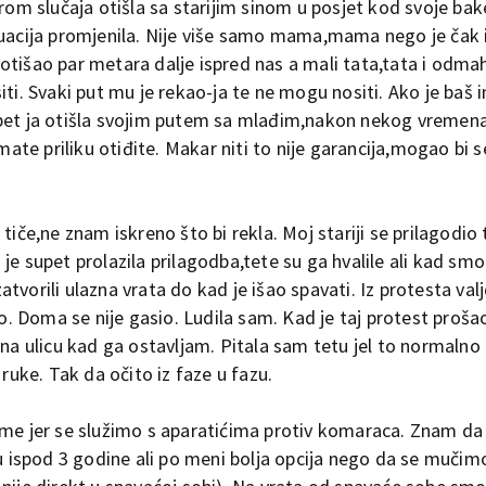
grom slučaja otišla sa starijim sinom u posjet kod svoje bak
tuacija promjenila. Nije više samo mama,mama nego je čak
je otišao par metara dalje ispred nas a mali tata,tata i odma
ti. Svaki put mu je rekao-ja te ne mogu nositi. Ako je baš i
opet ja otišla svojim putem sa mlađim,nakon nekog vremena
ate priliku otiđite. Makar niti to nije garancija,mogao bi se
 tiče,ne znam iskreno što bi rekla. Moj stariji se prilagodio 
 je supet prolazila prilagodba,tete su ga hvalile ali kad smo
vorili ulazna vrata do kad je išao spavati. Iz protesta valj
to. Doma se nije gasio. Ludila sam. Kad je taj protest proša
 na ulicu kad ga ostavljam. Pitala sam tetu jel to normalno 
ruke. Tak da očito iz faze u fazu.
 jer se služimo s aparatićima protiv komaraca. Znam da 
cu ispod 3 godine ali po meni bolja opcija nego da se mučim