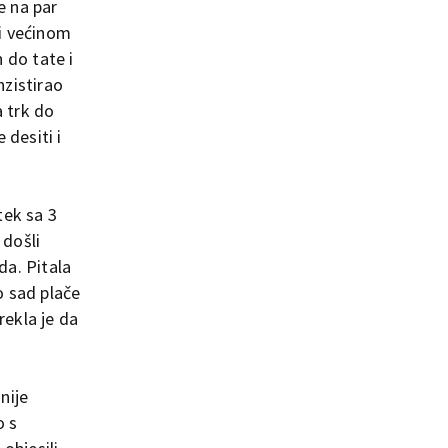
e na par
 i većinom
h do tate i
nzistirao
 trk do
 desiti i
tek sa 3
 došli
da. Pitala
o sad plače
rekla je da
nije
o s