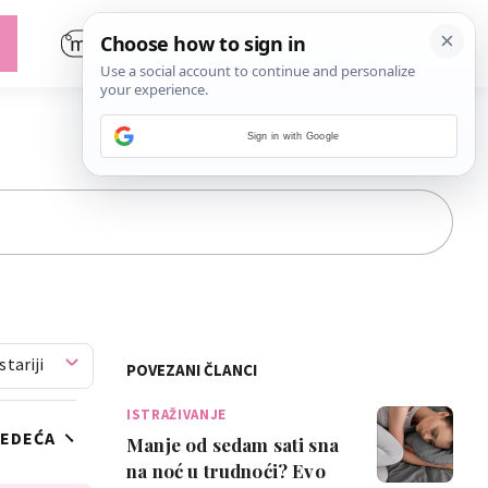
Sign in with Google
stariji
POVEZANI ČLANCI
ISTRAŽIVANJE
JEDEĆA
Manje od sedam sati sna
na noć u trudnoći? Evo