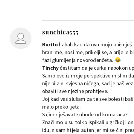
sunchica555
Burito
hahah kao da ovu moju opisuješ ta
hrani me, nosi me, prikelji se, a prije j
fazi glumljenja novorođenčeta.
Tinchy
čestitam da je curka napokon upa
Samo evo iz moje perspektive mislim da 
nije bila ni svjesna ničega, sad je baš 
obaviti sve njezine prohtjeve.
Joj kad vas slušam za te sve bolesti baš 
malo preko ljeta.
S čim riješavate ubode od komaraca?
Znači moju su tolko ispikali u grčkoj i o
idu, nisam htjela autan jer mi se čini pr