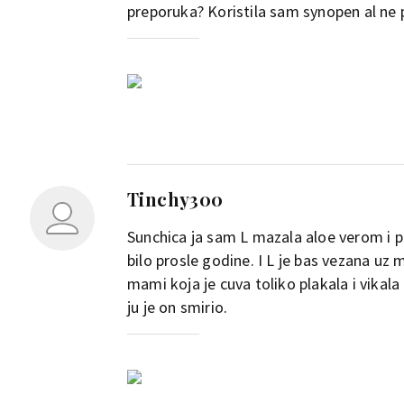
preporuka? Koristila sam synopen al ne pr
Tinchy300
Sunchica ja sam L mazala aloe verom i po
bilo prosle godine. I L je bas vezana u
mami koja je cuva toliko plakala i vikal
ju je on smirio.