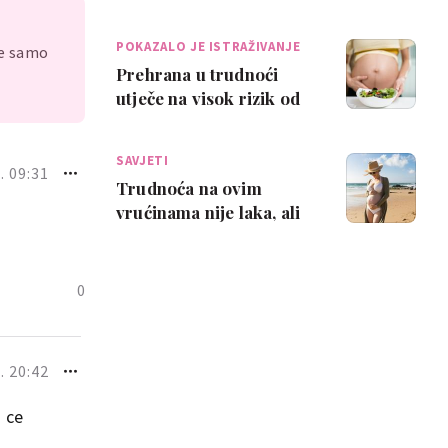
što se može javiti kao
posljedic…
POKAZALO JE ISTRAŽIVANJE
je samo
Prehrana u trudnoći
utječe na visok rizik od
demencije kod djeteta
kasnije u ži…
SAVJETI
. 09:31
Trudnoća na ovim
vrućinama nije laka, ali
ovi savjeti mogu ti
pomoći
0
. 20:42
 ce