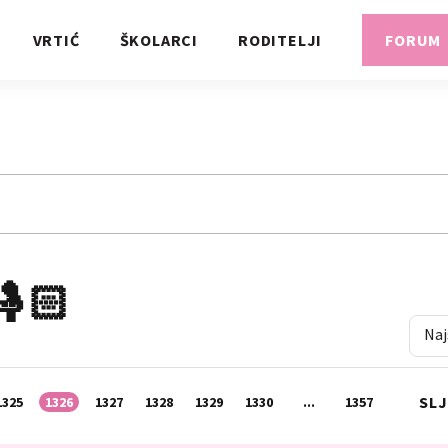
VRTIĆ
ŠKOLARCI
RODITELJI
FORUM
🤱🏻
Naj
SL
1325
1326
1327
1328
1329
1330
...
1357