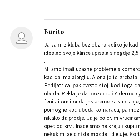
Burito
Ja sam iz kluba bez obzira koliko je kad
idealno svoje klince upisala s negdje 2,
.
Mi smo imali uzasne probleme s komarcima
kao da ima alergiju. A ona je to grebala i 
Pedijatrica ipak cvrsto stoji kod toga 
uboda. Rekla je da mozemo i A dermu cy
fenistilom i onda jos kreme za suncanje, 
pomogne kod uboda komaraca, pa mozda da
nikako da prodje. Ja je po ovim vrucinam
opet do krvi. Inace smo na kraju i kupili 
nekak mi se cini da mozda i djeluje. K