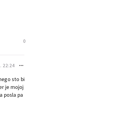
0
. 22:24
nego sto bi
er je mojoj
sa posla pa