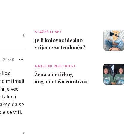
SLAŽEŠ LI SE?
0
Je li kolovoz idealno
vrijeme za trudnoću?
Neke mame kažu da je
. 20:50
pun pogodak
A NIJE NI RIJETKOST
e kod
Žena američkog
mo mi imali
nogometaša emotivna
ni je vec
nakon trudničke
nezgode: 'Najveća
stalno i
sramota ik…
lakse da se
je se vrti.
0