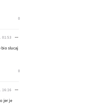
0
. 01:53
 bio slucaj
0
. 16:16
 jer je