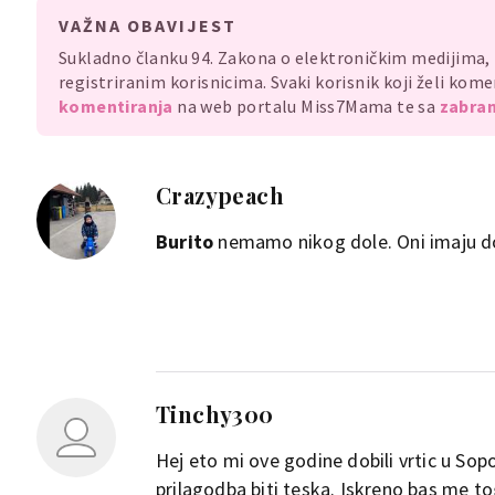
VAŽNA OBAVIJEST
Sukladno članku 94. Zakona o elektroničkim medijima
registriranim korisnicima. Svaki korisnik koji želi ko
komentiranja
na web portalu Miss7Mama te sa
zabran
Crazypeach
Burito
nemamo nikog dole. Oni imaju do
Tinchy300
Hej eto mi ove godine dobili vrtic u So
prilagodba biti teska. Iskreno bas me t