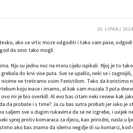
20. LIPANJ 2024
 tesko, ako se vrtic moze odgoditi i tako vam pase, odgodit
5 god da smo tako mogli.
. Nju su jednu noc na moru cijelu ispikali. Njoj je to tako
grebala do krvi vise puta. Sve se upalilo, neki se i zagnojili,
da nicime ne tretiramo osim Fenistilom. Tako da koristimo 
telium koju inace i imamo, al kak sam mazala 3 puta dnev
ovo mi je bio overkill. Al evo bas citam neki review kak jak
 probate i s time? Ja cu bas sutra probati jer iako je st
a saljem sve u dugim rukavima da se ne izgrebe, i uvijek n
neki sprej protiv komaraca za djecu, kao prirodni, nasla u lje
oristimo ako bas znamo da idemo negdje di su komarci, ko