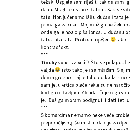
težak. Uspjela sam riješiti tak da sam i
dana. Mlađi je ostao s tatom. Sad se si
tata. Npr. jučer smo išli u dućan i tata 
prima ga za ruku. Moj muž ga ne želi nosi
onda ga je nosio piša lonca. U dućanu 
tate-tata tata. Problem riješen
ako im
kontraefekt.
***
Tinchy
super za vrtić! Što se prilagodbe
valjda
isto tako je i sa mlađim. S njim
doma grozno. Taj je tulio od kada smo zat
sam jel u vrtiću plače rekle su ne naroči
kad ga ostavljam. Ali urla. Čujem ga van
je. Baš ga moram podignuti i dati teti u 
***
S komarcima nemamo neke veće probleme
preporučljivo,piše mislim da nije za dje