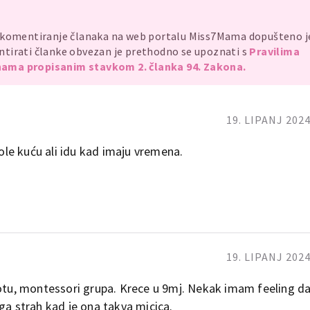
, komentiranje članaka na web portalu Miss7Mama dopušteno 
mentirati članke obvezan je prethodno se upoznati s
Pravilima
ama propisanim stavkom 2. članka 94. Zakona.
19. LIPANJ 2024
le kuću ali idu kad imaju vremena.
19. LIPANJ 2024
potu, montessori grupa. Krece u 9mj. Nekak imam feeling da
oga strah kad je ona takva micica.