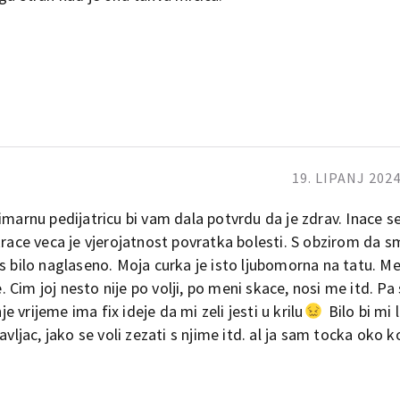
19. LIPANJ 2024
imarnu pedijatricu bi vam dala potvrdu da je zdrav. Inace s
krace veca je vjerojatnost povratka bolesti. S obzirom da s
s bilo naglaseno. Moja curka je isto ljubomorna na tatu. Me
Cim joj nesto nije po volji, po meni skace, nosi me itd. Pa 
vrijeme ima fix ideje da mi zeli jesti u krilu
Bilo bi mi 
vljac, jako se voli zezati s njime itd. al ja sam tocka oko ko