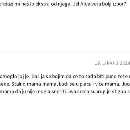
elazi mi nešto ekstra od njega. Jel Aloa vera bolji izbor?
19. LIPANJ 2024
moglo joj je. Da i ja se bojim da ce to sada biti puno teze 
z mene. Stalno mama mama, budi se u placu i vice mama. Juc
a mama da ju nije mogla smiriti. Sva sreca suprug je stigao 