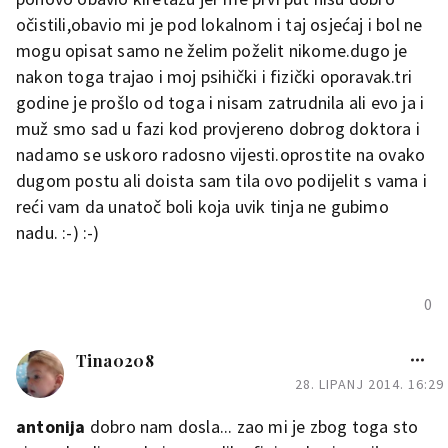
očistili,obavio mi je pod lokalnom i taj osjećaj i bol ne
mogu opisat samo ne želim poželit nikome.dugo je
nakon toga trajao i moj psihički i fizički oporavak.tri
godine je prošlo od toga i nisam zatrudnila ali evo ja i
muž smo sad u fazi kod provjereno dobrog doktora i
nadamo se uskoro radosno vijesti.oprostite na ovako
dugom postu ali doista sam tila ovo podijelit s vama i
reći vam da unatoč boli koja uvik tinja ne gubimo
nadu. :-) :-)
0
Tina0208
28. LIPANJ 2014. 16:29
antonija
dobro nam dosla... zao mi je zbog toga sto