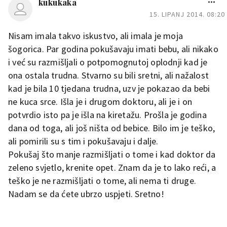
kukukaka
Trudilica
15. LIPANJ 2014. 08:20
Nisam imala takvo iskustvo, ali imala je moja
Pozz drage mame i one koje zele
šogorica. Par godina pokušavaju imati bebu, ali nikako
da to postanu :) neznam odkud
i već su razmišljali o potpomognutoj oplodnji kad je
bi krenula jer je ovo moj prvi post
ona ostala trudna. Stvarno su bili sretni, ali nažalost
uopce vezano za trudnocu…ja
kad je bila 10 tjedana trudna, uzv je pokazao da bebi
sam bila na kiretazi prije 2
Draga trudilica,
zao mi je sto
dana,fizicki citav ovaj proces
ne kuca srce. Išla je i drugom doktoru, ali je i on
si to morala proci. Prvi dani
nisam osjetila al psihicki je
potvrdio isto pa je išla na kiretažu. Prošla je godina
tesko…bila sam tek u 6-oj
su najtezi i znam kako to
dana od toga, ali još ništa od bebice. Bilo im je teško,
sedmici trudnoce,al sam se puno
djeluje na psihu. Ja sam isto
ali pomirili su s tim i pokušavaju i dalje.
vezala za moju nesudjenu bebicu
tako izgubila bebu sa 9
:( oprostite na dugackom tekstu
Pokušaj što manje razmišljati o tome i kad doktor da
tjedana i mislila sam da sam
ali sto vise pisem-lakse
zeleno svjetlo, krenite opet. Znam da je to lako reći, a
ja kriva, međutim kasnije
disem.Nadam se da je neko
teško je ne razmišljati o tome, ali nema ti druge.
aktivan na ovoj temi i da cu
sam shvatila da je
Nadam se da ćete ubrzo uspjeti. Sretno!
dobiti bilo kakav komentar…
jednostavno tako moralo
zelim vam svima svu srecu
biti. Sada, nakon dvije