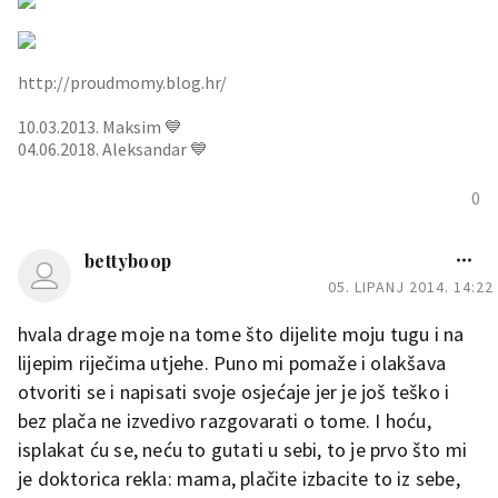
http://proudmomy.blog.hr/
10.03.2013. Maksim 💙
04.06.2018. Aleksandar 💙
0
bettyboop
05. LIPANJ 2014. 14:22
hvala drage moje na tome što dijelite moju tugu i na
lijepim riječima utjehe. Puno mi pomaže i olakšava
otvoriti se i napisati svoje osjećaje jer je još teško i
bez plača ne izvedivo razgovarati o tome. I hoću,
isplakat ću se, neću to gutati u sebi, to je prvo što mi
je doktorica rekla: mama, plačite izbacite to iz sebe,