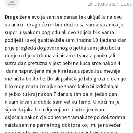
28. LIPANJ 2014. 12:00
Drage žene evo ja sam se danas tek uključila na ovu
stranicu i drago će mi biti družiti sa vama.stranica je
super u svakom pogledu ali evo željela bi s vama
podijelit i svoj gubitak.bila sam trudna 10 tjedana dan
prije pregleda dogovorenog osjetila sam jaku bol u
donjem dijelu trbuha ali nisam stvarala paniku,ali
sutra dan pretuzna vijest bebi ne kuca srce.nakon 4
dana napravljena mi je kiretaza,uspavali su me,nije
me ništa bolilo fizički ali psihički je bilo grozno da nije
bilo mog muža i majke ne znam kako bi izdržala,ali
nije bio tu kraj nakon 7 dana s tim da ni jedan dan
nisam krvarila dobila sam veliku temp. U noći mi je
sijevnila jaka bol u lijevoj nozi i uitro je nisam
osjećala.nakon cjelodnevne tramakaze po doktorima
naisla sam na pametnog doktora koji mi je navečer
ponovo obavio kiretazu jer me prvi put nisu dobro