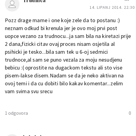
Trudilica
14. LIPANJ 2014. 22:30
Pozz drage mame i one koje zele da to postanu :)
neznam odkud bi krenula jer je ovo moj prvi post
uopce vezano za trudnocu...ja sam bila na kiretazi prije
2 dana,fizicki citav ovaj proces nisam osjetila al
psihicki je tesko...bila sam tek u 6-oj sedmici
trudnoce,al sam se puno vezala za moju nesudjenu
bebicu :( oprostite na dugackom tekstu ali sto vise
pisem-lakse disem.Nadam se da je neko aktivan na
ovoj temi i da cu dobiti bilo kakav komentar...zelim
vam svima svu srecu
1 odgovora
0
venera