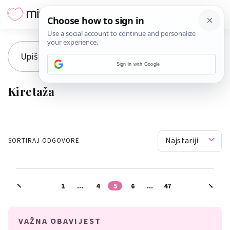
Sign in with Google
Kiretaža
Najstariji
SORTIRAJ ODGOVORE
1
...
4
5
6
...
47
VAŽNA OBAVIJEST