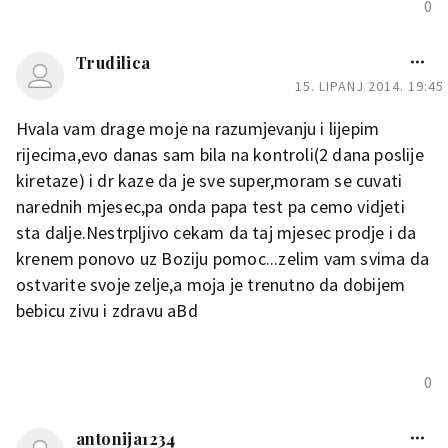
godine imam malog frajera
0
kraj sebe koji mirno spava
jer zna da ga mama cuva :)
Trudilica
Polako dođi k sebi i probaj
15. LIPANJ 2014. 19:45
ponovno. Zelim ti svu srecu
Hvala vam drage moje na razumjevanju i lijepim
da uspijes
rijecima,evo danas sam bila na kontroli(2 dana poslije
kiretaze) i dr kaze da je sve super,moram se cuvati
narednih mjesec,pa onda papa test pa cemo vidjeti
Život se mijenja od tame do
sunca, kad kraj tvog srca još
sta dalje.Nestrpljivo cekam da taj mjesec prodje i da
jedno zakuca!
krenem ponovo uz Boziju pomoc...zelim vam svima da
ostvarite svoje zelje,a moja je trenutno da dobijem
0
bebicu zivu i zdravu aBd
0
antonija1234