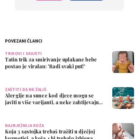
POVEZANI ČLANCI
TRIKOVI I SAVJETI
Tatin trik za smirivanje uplakane bebe
postao je viralan: 'Radi svaki put!'
ZAŠTITI DA NE ŽALIŠ
Alergije na sunce kod djece mogu se
javiti u više varijanti, a neke zahtijevaju…
NAJNJEŽNIJA KOŽA
Koja 3 sastojka trebaš tražiti u dječjoj
kozmetici, a koja 4 bi trebalo izbjega…