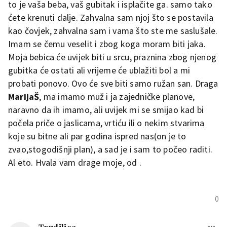
to je vaša beba, vaš gubitak i isplačite ga. samo tako
ćete krenuti dalje. Zahvalna sam njoj što se postavila
kao čovjek, zahvalna sam i vama što ste me saslušale.
Imam se čemu veselit i zbog koga moram biti jaka.
Moja bebica će uvijek biti u srcu, praznina zbog njenog
gubitka će ostati ali vrijeme će ublažiti bol a mi
probati ponovo. Ovo će sve biti samo ružan san. Draga
MarijaŠ
, ma imamo muž i ja zajedničke planove,
naravno da ih imamo, ali uvijek mi se smijao kad bi
počela priče o jaslicama, vrtiću ili o nekim stvarima
koje su bitne ali par godina ispred nas(on je to
zvao,stogodišnji plan), a sad je i sam to počeo raditi.
Al eto. Hvala vam drage moje, od .
0