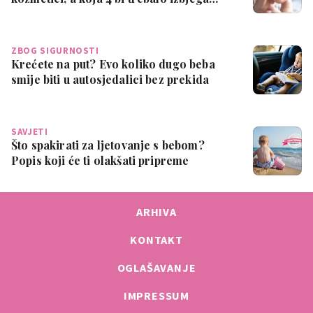
ZBOG SIGURNOSTI
Krećete na put? Evo koliko dugo beba
smije biti u autosjedalici bez prekida
SAVJETI
Što spakirati za ljetovanje s bebom?
Popis koji će ti olakšati pripreme
ARHIVA
KONTAKT
OGLAŠAVANJE
IMPRESSUM