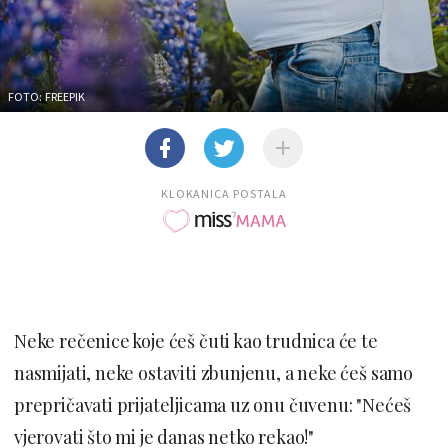
FOTO: FREEPIK
KLOKANICA POSTALA
Neke rečenice koje ćeš čuti kao trudnica će te
nasmijati, neke ostaviti zbunjenu, a neke ćeš samo
prepričavati prijateljicama uz onu čuvenu: "Nećeš
vjerovati što mi je danas netko rekao!"