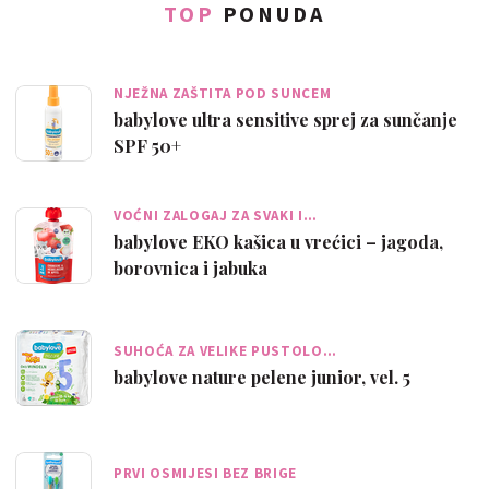
TOP
PONUDA
NJEŽNA ZAŠTITA POD SUNCEM
babylove ultra sensitive sprej za sunčanje
SPF 50+
VOĆNI ZALOGAJ ZA SVAKI I…
babylove EKO kašica u vrećici – jagoda,
borovnica i jabuka
SUHOĆA ZA VELIKE PUSTOLO…
babylove nature pelene junior, vel. 5
PRVI OSMIJESI BEZ BRIGE