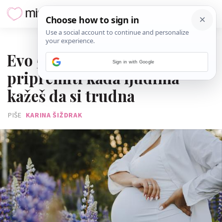
06. LIPNJA 2026.
Evo 5 stvari na koje se trebaš
Sign in with Google
pripremiti kada ljudima
kažeš da si trudna
PIŠE
KARINA ŠIŽDRAK