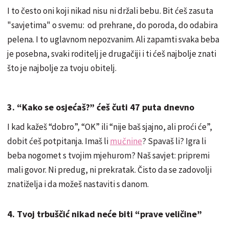
I to često oni koji nikad nisu ni držali bebu. Bit ćeš zasuta
"savjetima" o svemu: od prehrane, do poroda, do odabira
pelena. I to uglavnom nepozvanim. Ali zapamti svaka beba
je posebna, svaki roditelj je drugačiji i ti ćeš najbolje znati
što je najbolje za tvoju obitelj.
3. “Kako se osjećaš?” ćeš čuti 47 puta dnevno
I kad kažeš “dobro”, “OK” ili “nije baš sjajno, ali proći će”,
dobit ćeš potpitanja. Imaš li
mučnine
? Spavaš li? Igra li
beba nogomet s tvojim mjehurom? Naš savjet: pripremi
mali govor. Ni predug, ni prekratak. Čisto da se zadovolji
znatiželja i da možeš nastaviti s danom.
4. Tvoj trbuščić nikad neće biti “prave veličine”