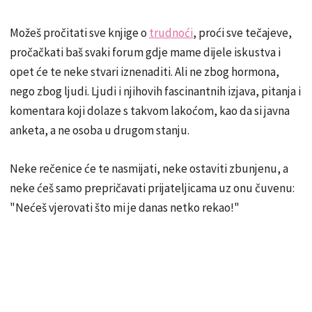
Možeš pročitati sve knjige o
trudnoći
, proći sve tečajeve,
pročačkati baš svaki forum gdje mame dijele iskustva i
opet će te neke stvari iznenaditi. Ali ne zbog hormona,
nego zbog ljudi. Ljudi i njihovih fascinantnih izjava, pitanja i
komentara koji dolaze s takvom lakoćom, kao da si javna
anketa, a ne osoba u drugom stanju.
Neke rečenice će te nasmijati, neke ostaviti zbunjenu, a
neke ćeš samo prepričavati prijateljicama uz onu čuvenu:
"Nećeš vjerovati što mi je danas netko rekao!"