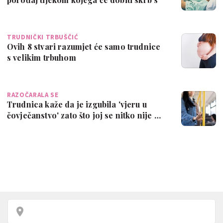
poš…
TRUDNIČKI TRBUŠČIĆ
Ovih 8 stvari razumjet će samo trudnice
s velikim trbuhom
RAZOČARALA SE
Trudnica kaže da je izgubila 'vjeru u
čovječanstvo' zato što joj se nitko nije …