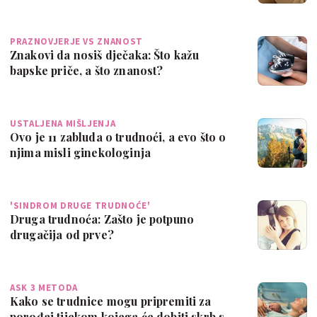
PRAZNOVJERJE VS ZNANOST
Znakovi da nosiš dječaka: Što kažu
bapske priče, a što znanost?
USTALJENA MIŠLJENJA
Ovo je 11 zabluda o trudnoći, a evo što o
njima misli ginekologinja
'SINDROM DRUGE TRUDNOĆE'
Druga trudnoća: Zašto je potpuno
drugačija od prve?
ASK 3 METODA
Kako se trudnice mogu pripremiti za
porođaj tijekom kojega će dobiti skrb s