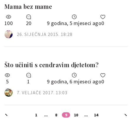
Mama bez mame
100
20
9 godina, 5 mjeseci ago
0
26. SIJEČNJA 2015. 18:28
Što učiniti s cendravim djetetom?
5
1
9 godina, 6 mjeseci ago
0
7. VELJAČE 2017. 13:03
1
...
8
9
10
...
14