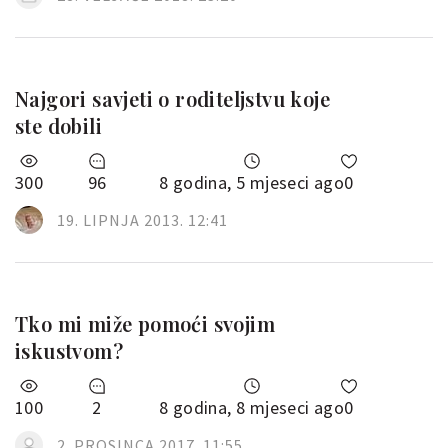
Najgori savjeti o roditeljstvu koje
ste dobili
300
96
8 godina, 5 mjeseci ago
0
19. LIPNJA 2013. 12:41
Tko mi miže pomoći svojim
iskustvom?
100
2
8 godina, 8 mjeseci ago
0
2. PROSINCA 2017. 11:55