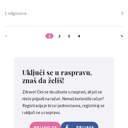
1 odgovora
0
Croheidi
1
2
3
4
Frančo
Svak roditelj strahuje za svoje
dijete .Ja sam prepuna strahova
Uključi se u raspravu,
tako da mi muž veli da veću
znaš da želiš!
paničarku od mene nije
vidio.Nebrem si pomoći
I ja nisam daleko od ovoga
Spremam se na posao i u glavi mi
Zdravo! Čini se da uživate u raspravi, ali još se
ustajem nekad po noći još
se vrte tisuću opasnosti koje bi se
niste prijavili na račun. Nemaš korisnički račun?
uvijek čisto da vidim jel
mogle desiti..Ma da poludiš!!
Registracija je brza i jednostavna, registriraj se
normalno diše u snu.
i uključi se u raspravu.
PRIJAVA
PRIJAVI SE