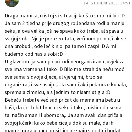
14. STUDENI 2013. 14:51
Draga mamica, u istoj si situaciji ko što smo mi bili :D
Ja sam 2 tjedna prije drugog rođendana rodila manju
seku, a ova velika još ne spava kako treba, al spava u
svojoj sobi. Nju je preuzeo tata, većinom po noći ak se
ona probudi, ode leć k njoj pa tamo i zaspi :D A mi
budemo kod nas u sobi :D
U glavnom, ja sam po prirodi neorganizirana, uvjek za
sve ima vremena i tako :D Bilo me strah da neću moć
sve sama s dvoje djece, al vjeruj mi, brzo se
organiziraš i sve uspiješ. Ja sam čak i pekmeze kuhala,
spremala zimnicu, a s jednim to nisam stigla :D
Bebaču trebate već sad pričat da mama ima bebu u
buši, da će dobit bracu i seku i tako, mislim da se na
taj način smanji ljubomora,. Ja sam svaki dan pričala
svojoj kćerki kako bebe cicaju dok su male, da ih
mame moraju puno nosit jer neznaju sjedit ni hodat,