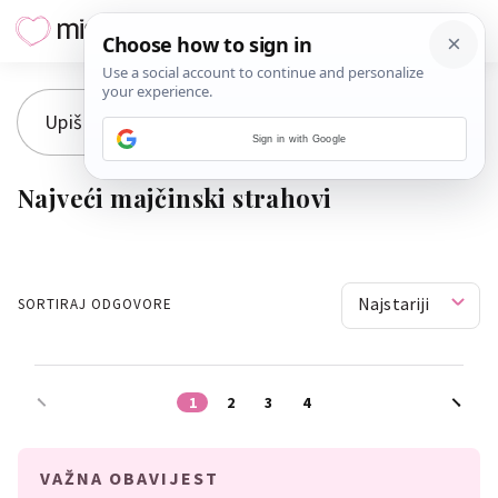
Sign in with Google
Najveći majčinski strahovi
Najstariji
SORTIRAJ ODGOVORE
1
2
3
4
VAŽNA OBAVIJEST