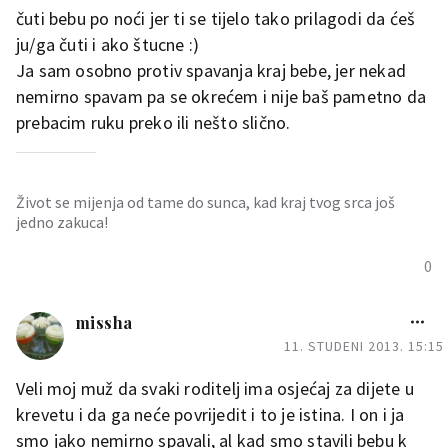
čuti bebu po noći jer ti se tijelo tako prilagodi da ćeš
ju/ga čuti i ako štucne :)
Ja sam osobno protiv spavanja kraj bebe, jer nekad
nemirno spavam pa se okrećem i nije baš pametno da
prebacim ruku preko ili nešto slično.
Život se mijenja od tame do sunca, kad kraj tvog srca još
jedno zakuca!
0
missha
11. STUDENI 2013. 15:15
Veli moj muž da svaki roditelj ima osjećaj za dijete u
krevetu i da ga neće povrijedit i to je istina. I on i ja
smo jako nemirno spavali, al kad smo stavili bebu k