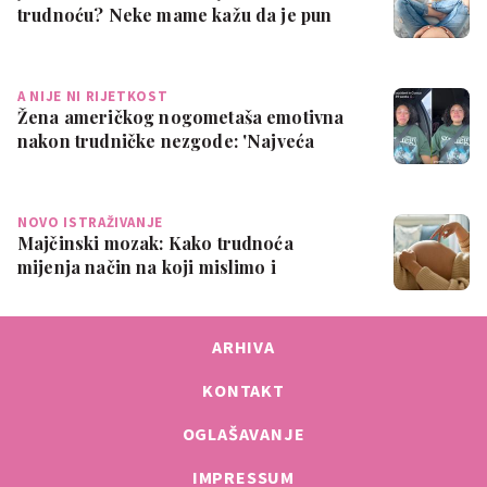
trudnoću? Neke mame kažu da je pun
pogodak
A NIJE NI RIJETKOST
Žena američkog nogometaša emotivna
nakon trudničke nezgode: 'Najveća
sramota ik…
NOVO ISTRAŽIVANJE
Majčinski mozak: Kako trudnoća
mijenja način na koji mislimo i
osjećamo
ARHIVA
KONTAKT
OGLAŠAVANJE
IMPRESSUM