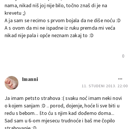
nama, nikad niš joj nije bilo, točno znaš di je na
krevetu ;)
A ja sam se recimo s prvom bojala da ne diše noću :D
A s ovom da mi ne ispadne iz ruku premda mi veća
nikad nije pala i opće neznam zakaj to :D
0
Imanni
11. STUDENI 2013. 22:00
Ja imam petsto strahova :( svaku noć imam neki novi
o kojem sanjam :D .. porod, dojenje, hoće li sve biti u
redu s bebom... što ću s njim kad dođemo doma...
Sad sam u 6-om mjesecu trudnoće i baš me čopilo
strahovanje :D