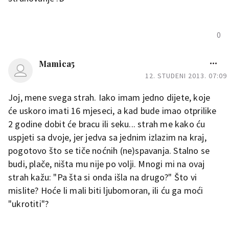
0
Mamica5
12. STUDENI 2013. 07:09
Joj, mene svega strah. Iako imam jedno dijete, koje
će uskoro imati 16 mjeseci, a kad bude imao otprilike
2 godine dobit će bracu ili seku... strah me kako ću
uspjeti sa dvoje, jer jedva sa jednim izlazim na kraj,
pogotovo što se tiče noćnih (ne)spavanja. Stalno se
budi, plače, ništa mu nije po volji. Mnogi mi na ovaj
strah kažu: "Pa šta si onda išla na drugo?" Što vi
mislite? Hoće li mali biti ljubomoran, ili ću ga moći
"ukrotiti"?