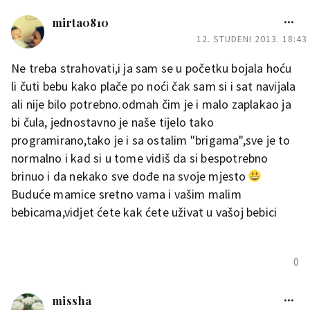
&quot;ukrotiti&quot;?
stariji sin zna doći do seke pa
mirta0810
ju ljubi, mazi i grli
bitno je
12. STUDENI 2013. 18:43
uključiti ga u njegu bebe.
Ne treba strahovati,i ja sam se u početku bojala hoću
Kad se drugima jadam kako mi
li čuti bebu kako plače po noći čak sam si i sat navijala
je nekad teško, dobijem
ali nije bilo potrebno.odmah čim je i malo zaplakao ja
odgovore: bori se, to si htjela.
bi čula, jednostavno je naše tijelo tako
Onda si mislim "ma gonite se",
programirano,tako je i sa ostalim "brigama",sve je to
to mi da još više snage da
normalno i kad si u tome vidiš da si bespotrebno
pokažem da sam MAMA...
brinuo i da nekako sve dođe na svoje mjesto
nitko te ne može razumjeti
Buduće mamice sretno vama i vašim malim
osim žena koje to upravo
bebicama,vidjet ćete kak ćete uživat u vašoj bebici
prolaze
0
0
missha