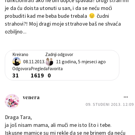
funkcionirati ako ne bih uopće spavala! Drugi strah mi
je da ću doista utonuti u san, i da se neću moći
probuditi kad me beba bude trebala
čudni
strahovi?! Moj dragi moje sttrahove baš ne shvaća
ozbiljno...
Kreirano
Zadnji odgovor
08.11.2013.
11 godina, 5 mjeseci ago
Odgovora
Pregleda
Favorita
31
1619
0
venera
09. STUDENI 2013. 12:09
Draga Tara,
ja još nisam mama, ali muči me isto što i tebe.
Iskusne mamice su mi rekle da se ne brinem da neću