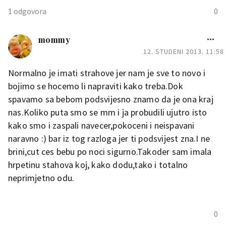
1 odgovora
0
brouhaha
mommy
12. STUDENI 2013. 11:58
Mamica
Normalno je imati strahove jer nam je sve to novo i
bojimo se hocemo li napraviti kako treba.Dok
Joj, mene svega strah. Iako imam
spavamo sa bebom podsvijesno znamo da je ona kraj
jedno dijete, koje će uskoro imati 16
nas.Koliko puta smo se mm i ja probudili ujutro isto
mjeseci, a kad bude imao otprilike 2
kako smo i zaspali navecer,pokoceni i neispavani
godine dobit će bracu ili seku…
naravno :) bar iz tog razloga jer ti podsvijest zna.I ne
strah me kako ću uspjeti sa dvoje,
Razlika između moje djece je
jer jedva sa jednim izlazim na kraj,
brini,cut ces bebu po noci sigurno.Takoder sam imala
20mjeseci i ja sam tako
pogotovo što se tiče noćnih
hrpetinu stahova koj, kako dodu,tako i totalno
(ne)spavanja. Stalno se budi, plače,
strahovala ali vjeruj mi, bit će
neprimjetno odu.
ništa mu nije po volji. Mnogi mi na
sve super
naravno bit će
ovaj strah kažu: &quot;Pa šta si
ljubomore, bit će istodobnog
onda išla na drugo?&quot; Što vi
plakanja, bit ćeš na rubu živaca;
mislite? Hoće li mali biti
0
ali bit će i predivnih trenutaka...
ljubomoran, ili ću ga moći