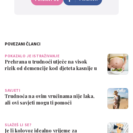
POVEZANI ČLANCI
0
POKAZALO JE ISTRAŽIVANJE
Prehrana u trudnoći utječe na visok
rizik od demencije kod djeteta kasnije u
ži…
SAVJETI
Trudnoća na ovim vrućinama nije laka,
ali ovi savjeti mogu ti pomoći
SLAŽEŠ LI SE?
Je li kolovoz idealno vrijeme za