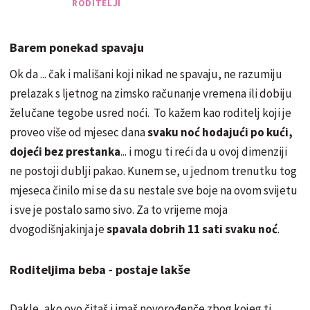
RODITELJI
Barem ponekad spavaju
Ok da ... čak i mališani koji nikad ne spavaju, ne razumiju
prelazak s ljetnog na zimsko računanje vremena ili dobiju
želučane tegobe usred noći. To kažem kao roditelj koji je
proveo više od mjesec dana
svaku noć hodajući po kući,
dojeći bez prestanka
... i mogu ti reći da u ovoj dimenziji
ne postoji dublji pakao. Kunem se, u jednom trenutku tog
mjeseca činilo mi se da su nestale sve boje na ovom svijetu
i sve je postalo samo sivo. Za to vrijeme moja
dvogodišnjakinja je
spavala dobrih 11 sati svaku noć
.
Roditeljima beba - postaje lakše
Dakle, ako ovo čitaš i imaš novorođenče zbog kojeg ti