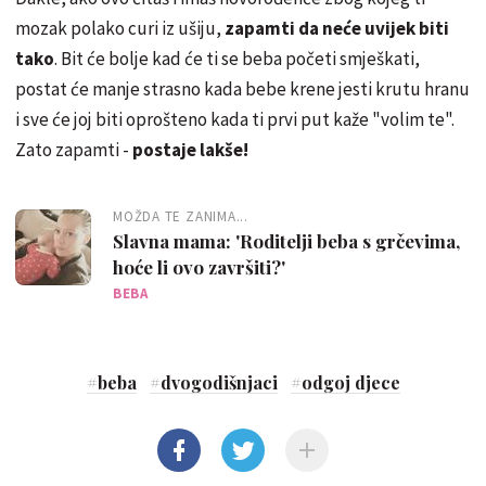
mozak polako curi iz ušiju,
zapamti da neće uvijek biti
tako
. Bit će bolje kad će ti se beba početi smješkati,
postat će manje strasno kada bebe krene jesti krutu hranu
i sve će joj biti oprošteno kada ti prvi put kaže "volim te".
Zato zapamti -
postaje lakše!
MOŽDA TE ZANIMA...
Slavna mama: 'Roditelji beba s grčevima,
hoće li ovo završiti?'
BEBA
#
beba
#
dvogodišnjaci
#
odgoj djece