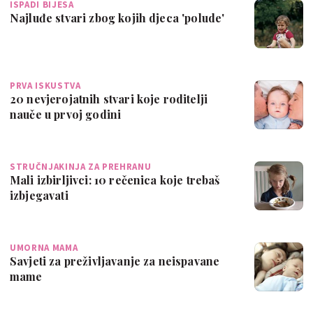
ISPADI BIJESA
Najluđe stvari zbog kojih djeca 'polude'
PRVA ISKUSTVA
20 nevjerojatnih stvari koje roditelji
nauče u prvoj godini
STRUČNJAKINJA ZA PREHRANU
Mali izbirljivci: 10 rečenica koje trebaš
izbjegavati
UMORNA MAMA
Savjeti za preživljavanje za neispavane
mame