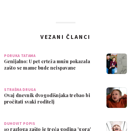
VEZANI ČLANCI
PORUKA TATAMA
Genijalno: U pet crteža mužu pokazala
zašto se mame bude neispavane
STRAŠNA DRUGA
Ovaj dnevnik dvogodišnjaka trebao bi
pročitati svaki roditelj
DUHOVIT POPIS
10 razloga zašto je treća godina 'gora'