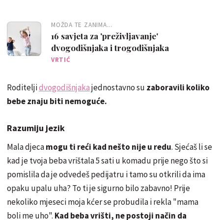
MOŽDA TE ZANIMA...
16 savjeta za 'preživljavanje'
dvogodišnjaka i trogodišnjaka
VRTIĆ
Roditelji
dvogodišnjaka
jednostavno su
zaboravili koliko
bebe znaju biti nemoguće.
Razumiju jezik
Mala djeca
mogu ti reći kad nešto nije u redu
. Sjećaš li se
kad je tvoja beba vrištala 5 sati u komadu prije nego što si
pomislila da je odvedeš pedijatru i tamo su otkrili da ima
opaku upalu uha? To ti je sigurno bilo zabavno! Prije
nekoliko mjeseci moja kćer se probudila i rekla "mama
boli me uho".
Kad beba vrišti, ne postoji način da