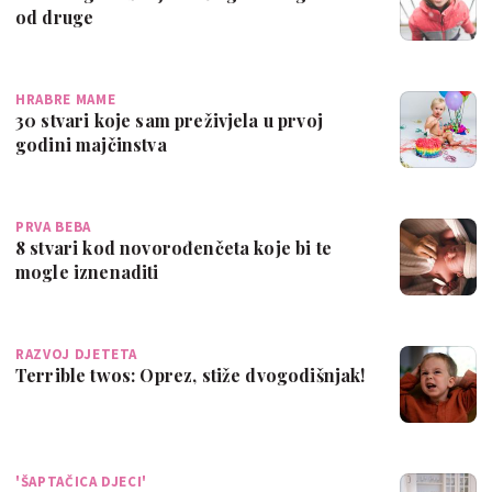
od druge
HRABRE MAME
30 stvari koje sam preživjela u prvoj
godini majčinstva
PRVA BEBA
8 stvari kod novorođenčeta koje bi te
mogle iznenaditi
RAZVOJ DJETETA
Terrible twos: Oprez, stiže dvogodišnjak!
'ŠAPTAČICA DJECI'