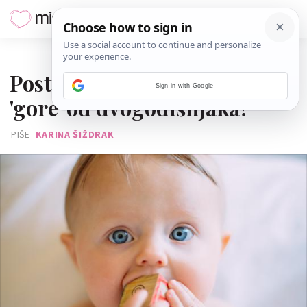
17. SRPNJA 2026.
Postaje lakše: Zašto su bebe
Sign in with Google
'gore' od dvogodišnjaka?
PIŠE
KARINA ŠIŽDRAK