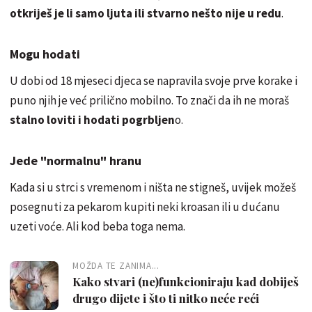
otkriješ je li samo ljuta ili stvarno nešto nije u redu
.
Mogu hodati
U dobi od 18 mjeseci djeca se napravila svoje prve korake i
puno njih je već prilično mobilno. To znači da ih ne moraš
stalno loviti i hodati pogrbljen
o.
Jede "normalnu" hranu
Kada si u strci s vremenom i ništa ne stigneš, uvijek možeš
posegnuti za pekarom kupiti neki kroasan ili u dućanu
uzeti voće. Ali kod beba toga nema.
MOŽDA TE ZANIMA...
Kako stvari (ne)funkcioniraju kad dobiješ
drugo dijete i što ti nitko neće reći