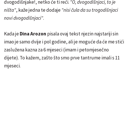
dvogodišnjake!, netko će ti reći.
"O, dvogodišnjaci, to je
ništa"
, kaže jedna te dodaje
"nisi čula da su trogodišnjaci
novi dvogodišnjaci"
.
Kada je
Dina Arozon
pisala ovaj tekst njezin najstariji sin
imao je samo dvije i pol godine, ali je moguće da će me stići
zaslužena kazna za 6 mjeseci (imam i petomjesečno
dijete). To kažem, zašto što smo prve tantrume imali s 11
mjeseci.