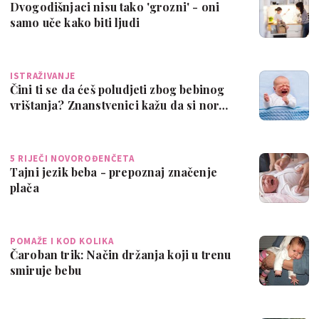
Dvogodišnjaci nisu tako 'grozni' - oni
samo uče kako biti ljudi
ISTRAŽIVANJE
Čini ti se da ćeš poludjeti zbog bebinog
vrištanja? Znanstvenici kažu da si nor…
5 RIJEČI NOVOROĐENČETA
Tajni jezik beba - prepoznaj značenje
plača
POMAŽE I KOD KOLIKA
Čaroban trik: Način držanja koji u trenu
smiruje bebu