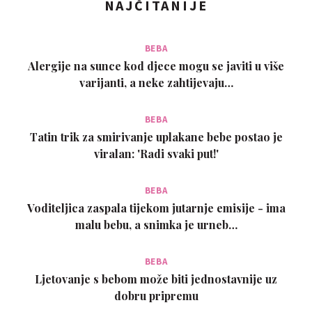
NAJČITANIJE
BEBA
Alergije na sunce kod djece mogu se javiti u više
varijanti, a neke zahtijevaju…
BEBA
Tatin trik za smirivanje uplakane bebe postao je
viralan: 'Radi svaki put!'
BEBA
Voditeljica zaspala tijekom jutarnje emisije - ima
malu bebu, a snimka je urneb…
BEBA
Ljetovanje s bebom može biti jednostavnije uz
dobru pripremu