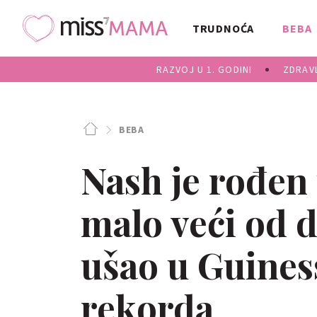
TRUDNOĆA
BEBA
RAZVOJ U 1. GODINI
ZDRAVL
BEBA
Nash je rođen 
malo veći od dl
ušao u Guines
rekorda