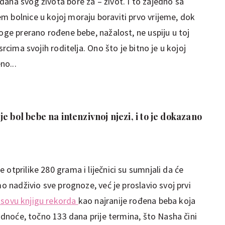
ana svog života bore za – život. I to zajedno sa
m bolnice u kojoj moraju boraviti prvo vrijeme, dok
noge prerano rođene bebe, nažalost, ne uspiju u toj
srcima svojih roditelja. Ono što je bitno je u kojoj
no...
e bol bebe na intenzivnoj njezi, i to je dokazano
otprilike 280 grama i liječnici su sumnjali da će
mo nadživio sve prognoze, već je proslavio svoj prvi
sovu knjigu rekorda
kao najranije rođena beba koja
rudnoće, točno 133 dana prije termina, što Nasha čini