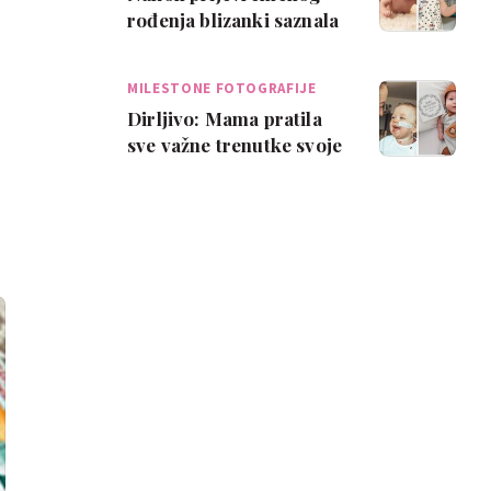
rođenja blizanki saznala
da jedna beba ima
sindrom Down
MILESTONE FOTOGRAFIJE
Dirljivo: Mama pratila
sve važne trenutke svoje
prijevremeno rođene
bebe