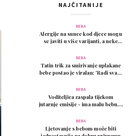
NAJČITANIJE
BEBA
Alergije na sunce kod djece mogu
se javiti u više varijanti, a neke
zahtijevaju…
BEBA
Tatin trik za smirivanje uplakane
bebe postao je viralan: 'Radi svaki
put!'
BEBA
Voditeljica zaspala tijekom
jutarnje emisije - ima malu bebu, a
snimka je urneb…
BEBA
Ljetovanje s bebom može biti
jednostavnije uz dobru pripremu