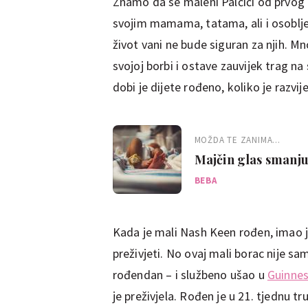
Znamo da se maleni Palčići od prvog d
svojim mamama, tatama, ali i osoblje
život vani ne bude siguran za njih. M
svojoj borbi i ostave zauvijek trag na 
dobi je dijete rođeno, koliko je razvije
MOŽDA TE ZANIMA...
Majčin glas smanjuj
BEBA
Kada je mali Nash Keen rođen, imao je 
preživjeti. No ovaj mali borac nije sa
rođendan – i službeno ušao u
Guinnes
je preživjela. Rođen je u 21. tjednu t