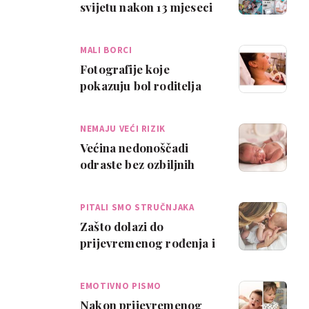
svijetu nakon 13 mjeseci
stigla kući, imala je
samo 212 grama
MALI BORCI
Fotografije koje
pokazuju bol roditelja
prerano rođenih beba
NEMAJU VEĆI RIZIK
Većina nedonoščadi
odraste bez ozbiljnih
zdravstvenih problema
PITALI SMO STRUČNJAKA
Zašto dolazi do
prijevremenog rođenja i
postoje li faktori na koje
možemo utjec…
EMOTIVNO PISMO
Nakon prijevremenog