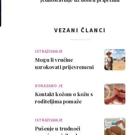
VEZANI ČLANCI
ISTRAŽIVANJE
Mogu li vrućine
uzrokovati prijevremeni
porod?
DOKAZANO JE
Kontakt kožom o kožu s
roditeljima pomaže
prerano rođenim
bebama da napreduju
ISTRAŽIVANJE
m…
Pušenje u trudnoći