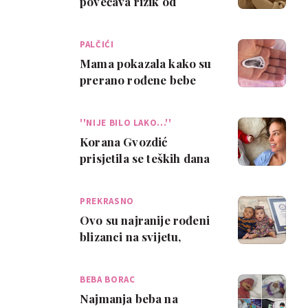
povećava rizik od
prijevremenog poroda
tri puta, pokazalo je…
PALČIĆI
Mama pokazala kako su
prerano rođene bebe
zapravo male
''NIJE BILO LAKO...''
Korana Gvozdić
prisjetila se teških dana
nakon rođenja sina: ‘Bilo
je to daleko…
PREKRASNO
Ovo su najranije rođeni
blizanci na svijetu,
liječnici nisu vjerovali da
će pre…
BEBA BORAC
Najmanja beba na