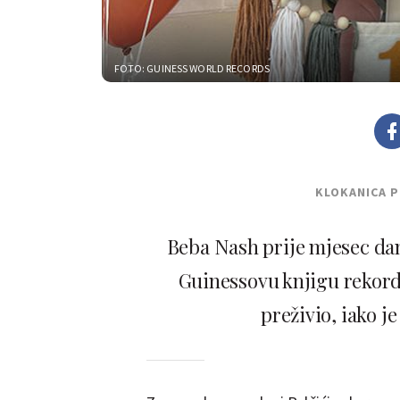
FOTO: GUINESS WORLD RECORDS
KLOKANICA 
Beba Nash prije mjesec dan
Guinessovu knjigu rekorda
preživio, iako j