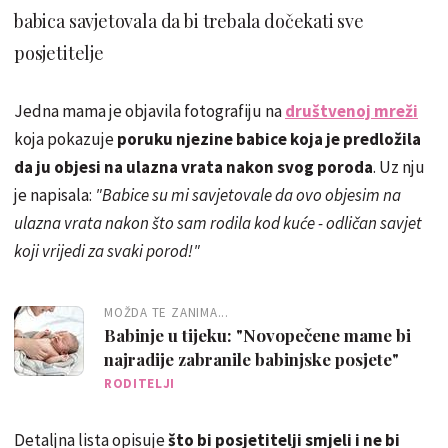
babica savjetovala da bi trebala dočekati sve
posjetitelje
Jedna mama je objavila fotografiju na
društvenoj mreži
koja pokazuje
poruku njezine babice koja je predložila
da ju objesi na ulazna vrata nakon svog poroda
. Uz nju
je napisala:
"Babice su mi savjetovale da ovo objesim na
ulazna vrata nakon što sam rodila kod kuće - odličan savjet
koji vrijedi za svaki porod!"
MOŽDA TE ZANIMA...
Babinje u tijeku: "Novopečene mame bi
najradije zabranile babinjske posjete"
RODITELJI
Detaljna lista opisuje
što bi posjetitelji smjeli i ne bi