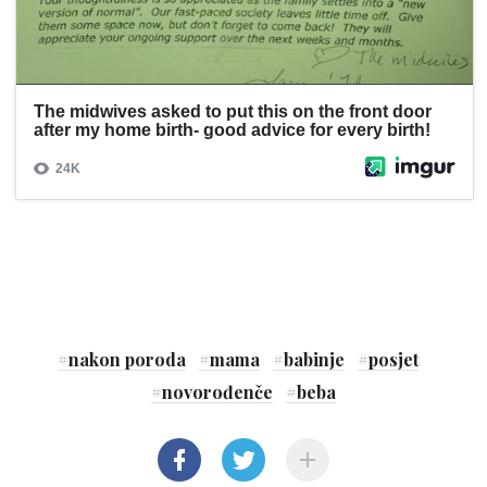
#
nakon poroda
#
mama
#
babinje
#
posjet
#
novorođenče
#
beba