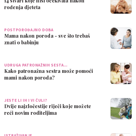
14 stvari koje nisi očekivala nakon
rođenja djeteta
POSTPOROĐAJNO DOBA
Mama nakon poroda - sve što trebaš
znati o babinju
UDRUGA PATRONAŽNIH SESTA…
Kako patronažna sestra može pomoći
mami nakon poroda?
JESTE LI IH I VI ČULI?
Dvije najzločestije riječi koje možete
reći novim roditeljima
ISTRAŽIVANJE