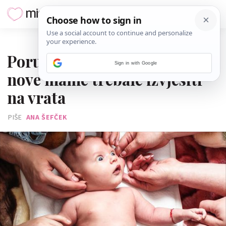
18. RUJNA 2021.
Poruka babice koju bi sve
Sign in with Google
nove mame trebale izvjesiti
na vrata
PIŠE
ANA ŠEFČEK