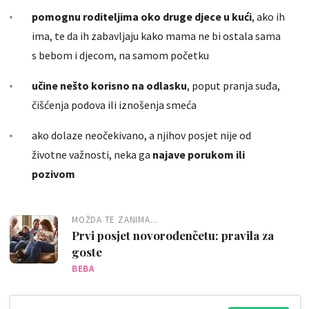
pomognu roditeljima oko druge djece u kući
, ako ih
ima, te da ih zabavljaju kako mama ne bi ostala sama
s bebom i djecom, na samom početku
učine nešto korisno na odlasku
, poput pranja suđa,
čišćenja podova ili iznošenja smeća
ako dolaze neočekivano, a njihov posjet nije od
životne važnosti, neka ga
najave porukom ili
pozivom
MOŽDA TE ZANIMA...
Prvi posjet novorođenčetu: pravila za
goste
BEBA