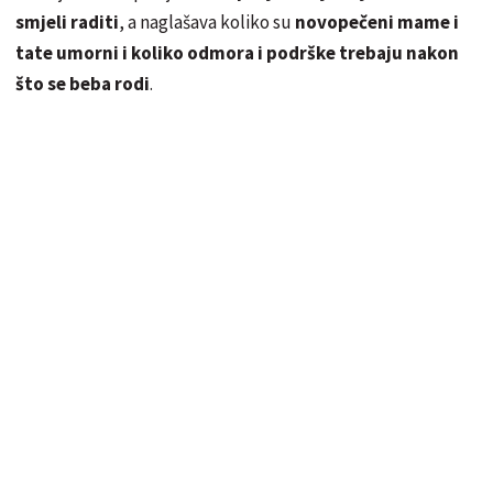
smjeli raditi
, a naglašava koliko su
novopečeni mame i
tate umorni i koliko odmora i podrške trebaju nakon
što se beba rodi
.