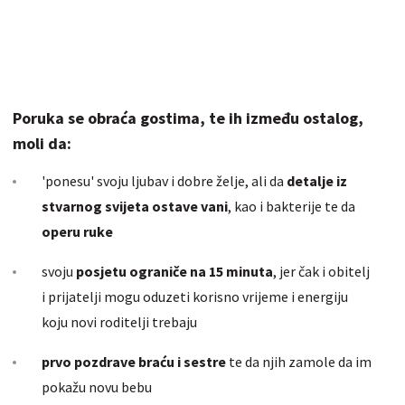
Poruka se obraća gostima, te ih između ostalog,
moli da:
'ponesu' svoju ljubav i dobre želje, ali da
detalje iz
stvarnog svijeta ostave vani
, kao i bakterije te da
operu ruke
svoju
posjetu ograniče na 15 minuta
, jer čak i obitelj
i prijatelji mogu oduzeti korisno vrijeme i energiju
koju novi roditelji trebaju
prvo pozdrave braću i sestre
te da njih zamole da im
pokažu novu bebu