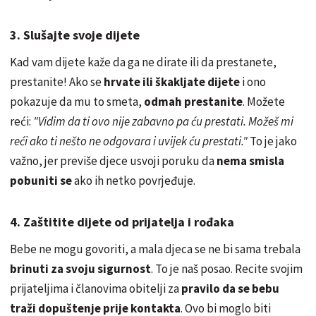
3. Slušajte svoje dijete
Kad vam dijete kaže da ga ne dirate ili da prestanete,
prestanite! Ako se
hrvate ili škakljate dijete
i ono
pokazuje da mu to smeta,
odmah prestanite
. Možete
reći:
"Vidim da ti ovo nije zabavno pa ću prestati. Možeš mi
reći ako ti nešto ne odgovara i uvijek ću prestati."
To je jako
važno, jer previše djece usvoji poruku da
nema smisla
pobuniti se
ako ih netko povrjeđuje.
4. Zaštitite dijete od prijatelja i rođaka
Bebe ne mogu govoriti, a mala djeca se ne bi sama trebala
brinuti za svoju sigurnost
. To je naš posao. Recite svojim
prijateljima i članovima obitelji za
pravilo da se bebu
traži dopuštenje prije kontakta
. Ovo bi moglo biti