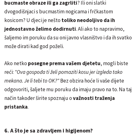
bucmaste obraze ili ga zagrliti
? Ili oni slatki
dvogodišnjaci s bucmastim nogicama i frčkastom
kosicom? U djeci je nešto
toliko neodoljivo da ih
jednostavno želimo dodirnuti
. Ali ako to napravimo,
šaljemo im poruku da su oni javno vlasništvo i da ih svatko
može dirati kad god poželi.
Ako netko
posegne prema vašem djetetu
, mogli biste
reći:
"Ova gospođa ti želi pomaziti kosu jer izgleda tako
mekana. Je li tebi to OK?"
Bez obzira hoće li vaše dijete
odgovoriti, šaljete mu poruku da imaju pravo na to. Na taj
način također širite spoznaju o
važnosti traženja
pristanka
.
6. A što je sa zdravljem i higijenom?