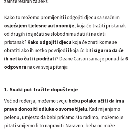
zainteresiran za seks.
Kako to možemo promijeniti i odgojiti djecu sa snažnim
osjećajem tjelesne autonomije
, koja će tražiti pristanak
od drugih i osjećati se slobodnima dati ili ne dati
pristanak?
Kako odgojiti djecu
koja će znati kome se
obratiti ako ih netko povrijedi i koja će biti
sigurna da će
ih netko čuti i podržati
? Deane Carson sama je ponudila
6
odgovora
na ova svoja pitanja:
1. Svaki put tražite dopuštenje
Već od rođenja, možemo svoju
bebu polako učiti da ima
pravo donositi odluke o svome tijelu
. Kad mijenjamo
pelenu, umjesto da bebi pričamo što radimo, možemo je
pitati smijemo li to napraviti. Naravno, beba ne može