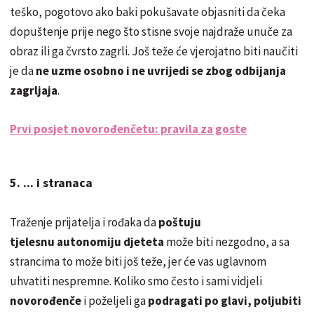
teško, pogotovo ako baki pokušavate objasniti da čeka
dopuštenje prije nego što stisne svoje najdraže unuče za
obraz ili ga čvrsto zagrli. Još teže će vjerojatno biti naučiti
je da
ne uzme osobno i ne uvrijedi se zbog odbijanja
zagrljaja
.
Prvi posjet novorođenčetu: pravila za goste
5. ... i stranaca
Traženje prijatelja i rođaka da
poštuju
tjelesnu autonomiju djeteta
može biti nezgodno, a sa
strancima to može biti još teže, jer će vas uglavnom
uhvatiti nespremne. Koliko smo često i sami vidjeli
novorođenče
i poželjeli ga
podragati po glavi, poljubiti