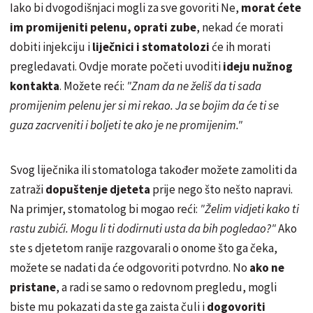
Iako bi dvogodišnjaci mogli za sve govoriti Ne,
morat ćete
im promijeniti pelenu, oprati zube
, nekad će morati
dobiti injekciju i
liječnici i stomatolozi
će ih morati
pregledavati. Ovdje morate početi uvoditi
ideju nužnog
kontakta
. Možete reći:
"Znam da ne želiš da ti sada
promijenim pelenu jer si mi rekao. Ja se bojim da će ti se
guza zacrveniti i boljeti te ako je ne promijenim."
Svog liječnika ili stomatologa također možete zamoliti da
zatraži
dopuštenje djeteta
prije nego što nešto napravi.
Na primjer, stomatolog bi mogao reći:
"Želim vidjeti kako ti
rastu zubići. Mogu li ti dodirnuti usta da bih pogledao?"
Ako
ste s djetetom ranije razgovarali o onome što ga čeka,
možete se nadati da će odgovoriti potvrdno. No
ako ne
pristane
, a radi se samo o redovnom pregledu, mogli
biste mu pokazati da ste ga zaista čuli i
dogovoriti