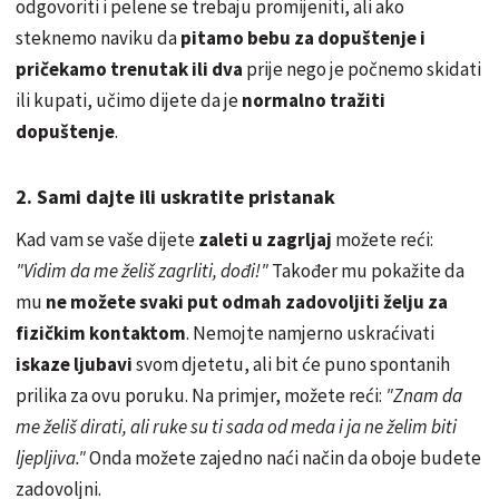
odgovoriti i pelene se trebaju promijeniti, ali ako
steknemo naviku da
pitamo bebu za dopuštenje i
pričekamo trenutak ili dva
prije nego je počnemo skidati
ili kupati, učimo dijete da je
normalno tražiti
dopuštenje
.
2. Sami dajte ili uskratite pristanak
Kad vam se vaše dijete
zaleti u zagrljaj
možete reći:
"Vidim da me želiš zagrliti, dođi!"
Također mu pokažite da
mu
ne možete svaki put odmah zadovoljiti želju za
fizičkim kontaktom
. Nemojte namjerno uskraćivati
iskaze ljubavi
svom djetetu, ali bit će puno spontanih
prilika za ovu poruku. Na primjer, možete reći:
"Znam da
me želiš dirati, ali ruke su ti sada od meda i ja ne želim biti
ljepljiva."
Onda možete zajedno naći način da oboje budete
zadovoljni.