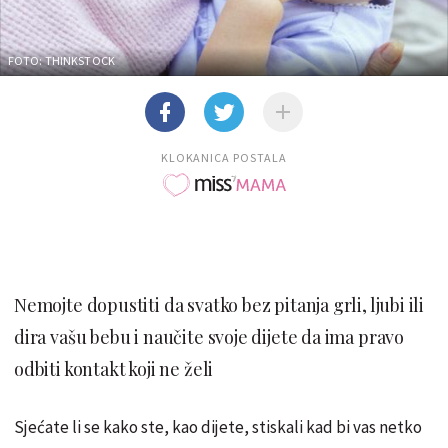
FOTO: THINKSTOCK
KLOKANICA POSTALA
Nemojte dopustiti da svatko bez pitanja grli, ljubi ili
dira vašu bebu i naučite svoje dijete da ima pravo
odbiti kontakt koji ne želi
Sjećate li se kako ste, kao dijete, stiskali kad bi vas netko