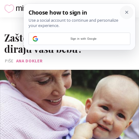
20. LISTOPADA 2015.
Zašto nije u redu da stranci
Sign in with Google
diraju vašu bebu?
PIŠE
ANA DOKLER