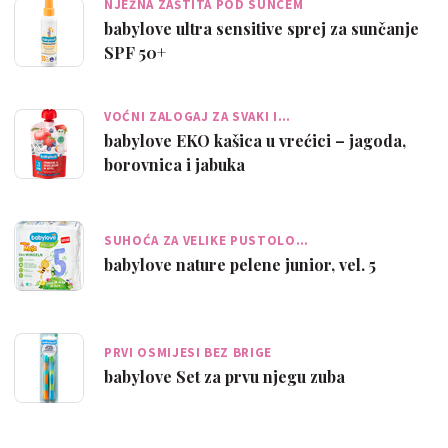
NJEŽNA ZAŠTITA POD SUNCEM
babylove ultra sensitive sprej za sunčanje
SPF 50+
VOĆNI ZALOGAJ ZA SVAKI I…
babylove EKO kašica u vrećici – jagoda,
borovnica i jabuka
SUHOĆA ZA VELIKE PUSTOLO…
babylove nature pelene junior, vel. 5
PRVI OSMIJESI BEZ BRIGE
babylove Set za prvu njegu zuba