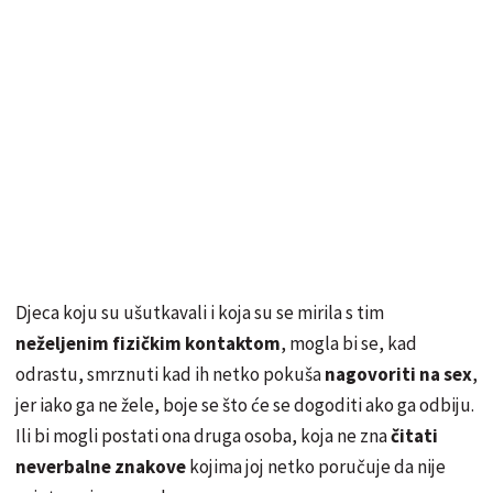
Djeca koju su ušutkavali i koja su se mirila s tim
neželjenim fizičkim kontaktom
, mogla bi se, kad
odrastu, smrznuti kad ih netko pokuša
nagovoriti na sex
,
jer iako ga ne žele, boje se što će se dogoditi ako ga odbiju.
Ili bi mogli postati ona druga osoba, koja ne zna
čitati
neverbalne znakove
kojima joj netko poručuje da nije