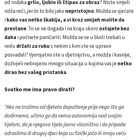
od rođaka
grlio, ljubio ili štipao za obraz
? Niste smjeli
ništa reći, jer bi to bilo jako
nepristojno
. Možda se sjećate
i
kako vas netko škaklja, a vi kroz smijeh molite da
prestane
. To se ne događa i na kraju skoro
ostajete bez
daha
i počnete paničariti. Možda se se u školi trebali u
redu
držati za ruku
s nekim s kim ste se upravo
posvađali? Vjerojatno ste u djetinjstvu, a možda i kasnije,
doživjeli nebrojeno mnogo situacija u kojima vas je
netko
dirao bez vašeg pristanka
.
Svatko me ima pravo dirati?
"Ako ne tražimo od djeteta dopuštenje prije nego što ga
dodirnemo, učimo ga da nema autonomiju nad svojim
tijelom, da je njegovo tijelo javno vlasništvo i da pripada
odraslima ili drugoj djeci koja su fizički jača ili imaju veću