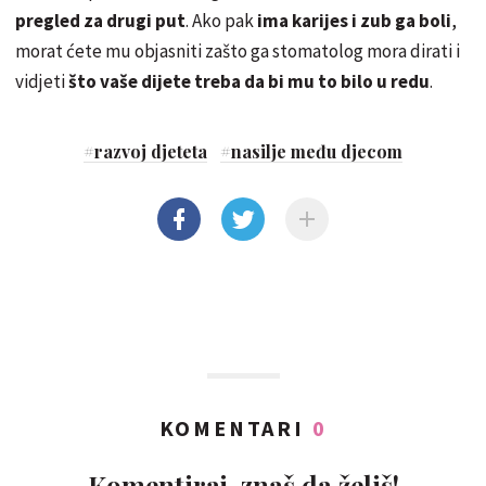
pregled za drugi put
. Ako pak
ima karijes i zub ga boli
,
morat ćete mu objasniti zašto ga stomatolog mora dirati i
vidjeti
što vaše dijete treba da bi mu to bilo u redu
.
#
razvoj djeteta
#
nasilje među djecom
KOMENTARI
0
Komentiraj, znaš da želiš!