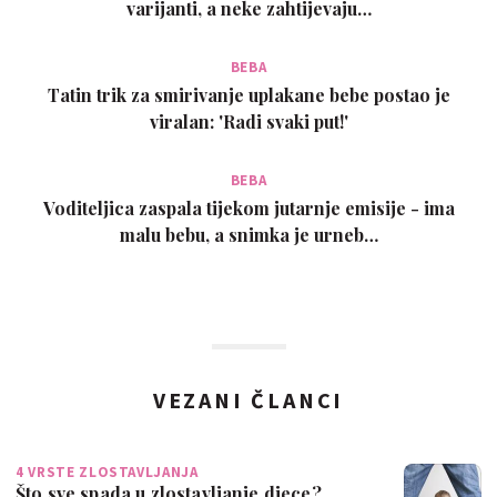
varijanti, a neke zahtijevaju…
BEBA
Tatin trik za smirivanje uplakane bebe postao je
viralan: 'Radi svaki put!'
BEBA
Voditeljica zaspala tijekom jutarnje emisije - ima
malu bebu, a snimka je urneb…
VEZANI ČLANCI
4 VRSTE ZLOSTAVLJANJA
Što sve spada u zlostavljanje djece?