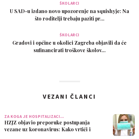
ŠKOLARCI
U SAD-u izdano novo upozorenje na squishyje: Na
što roditelji trebaju paziti pr…
ŠKOLARCI
Gradovi i općine u okolici Zagreba objavili da će
sufinancirati troškove školov…
VEZANI ČLANCI
ZA KOGA JE HOSPITALIZACI…
HZJZ objavio preporuke postupanja
vezane uz koronavirus: Kako vrtići i
škole tr…