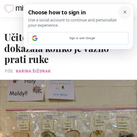
28. VELJAČE 2020.
Učiteljica uz pomoć kruha
Sign in with Google
dokazala koliko je važno
prati ruke
PIŠE
KARINA ŠIŽDRAK