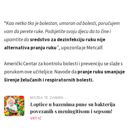
“
Kao netko tko je bolestan, umoran od bolesti, poručujem
vam da perete ruke. Podsjetite svoju djecu da to čine i
upamtite da
sredstvo za dezinfekciju ruku nije
alternativa pranju ruku
”
, upozorila je Metcalf.
Američki Centar za kontrolu bolesti i prevenciju se slaže s
porukom ove učiteljice. Navode da
pranje ruku smanjuje
širenje želučanih i respiratornih bolesti.
MOŽDA TE ZANIMA...
Loptice u bazenima pune su bakterija
povezanih s meningitisom i sepsom!
VRTIĆ