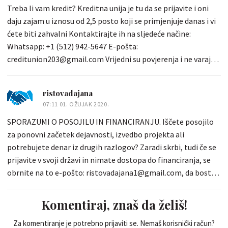
Treba li vam kredit? Kreditna unija je tu da se prijavite i oni
reichardklaus1@gmail.com prijavi se na mene!
daju zajam u iznosu od 2,5 posto koji se primjenjuje danas i vi
ćete biti zahvalni Kontaktirajte ih na sljedeće načine:
Whatsapp: +1 (512) 942-5647 E-pošta:
creditunion203@gmail.com Vrijedni su povjerenja i ne varaju,
jer sam od tada s njima, pa iskoristite ovu priliku da se
zapanjite
ristovadajana
07:11 01. OŽUJAK 2020.
SPORAZUMI O POSOJILU IN FINANCIRANJU. Iščete posojilo
za ponovni začetek dejavnosti, izvedbo projekta ali
potrebujete denar iz drugih razlogov? Zaradi skrbi, tudi če se
prijavite v svoji državi in nimate dostopa do financiranja, se
obrnite na to e-pošto: ristovadajana1@gmail.com, da boste
imeli več znanja o pogojih odobritve posojila in financiranja.
Specializirani smo za vsa področja financiranja posojil med
Komentiraj, znaš da želiš!
posamezniki. Nudimo posojila, ki so na voljo javnim in
zasebnim podjetjem in podjetjem. Posojilna pogodba je
Za komentiranje je potrebno prijaviti se. Nemaš korisnički račun?