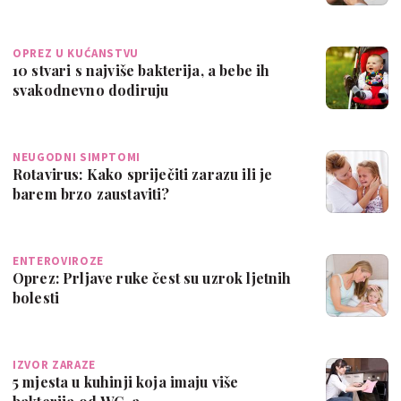
OPREZ U KUĆANSTVU
10 stvari s najviše bakterija, a bebe ih
svakodnevno dodiruju
NEUGODNI SIMPTOMI
Rotavirus: Kako spriječiti zarazu ili je
barem brzo zaustaviti?
ENTEROVIROZE
Oprez: Prljave ruke čest su uzrok ljetnih
bolesti
IZVOR ZARAZE
5 mjesta u kuhinji koja imaju više