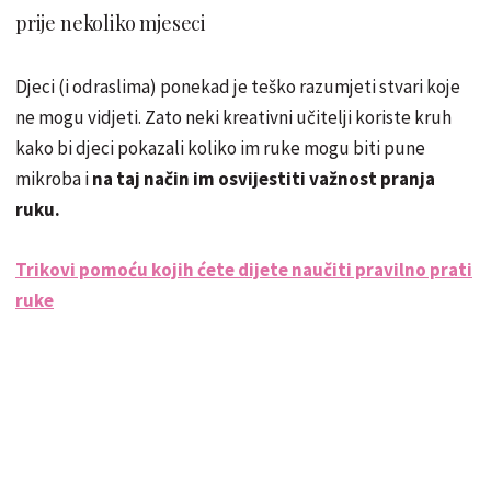
prije nekoliko mjeseci
Djeci (i odraslima) ponekad je teško razumjeti stvari koje
ne mogu vidjeti. Zato neki kreativni učitelji koriste kruh
kako bi djeci pokazali koliko im ruke mogu biti pune
mikroba i
na taj način im osvijestiti važnost pranja
ruku.
Trikovi pomoću kojih ćete dijete naučiti pravilno prati
ruke