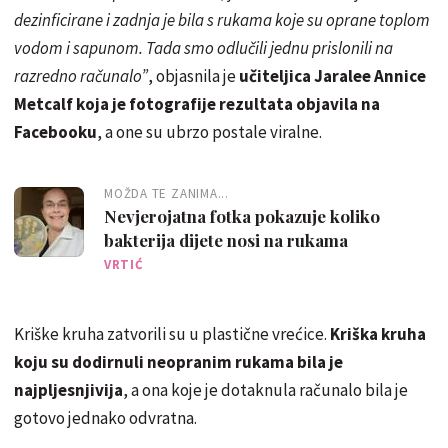
dezinficirane i zadnja je bila s rukama koje su oprane toplom
vodom i sapunom. Tada smo odlučili jednu prislonili na
razredno računalo”
, objasnila je
učiteljica Jaralee Annice
Metcalf koja je fotografije rezultata objavila na
Facebooku
, a one su ubrzo postale viralne.
MOŽDA TE ZANIMA...
Nevjerojatna fotka pokazuje koliko
bakterija dijete nosi na rukama
VRTIĆ
Kriške kruha zatvorili su u plastične vrećice.
Kriška kruha
koju su dodirnuli neopranim rukama bila je
najpljesnjivija
, a ona koje je dotaknula računalo bila je
gotovo jednako odvratna.