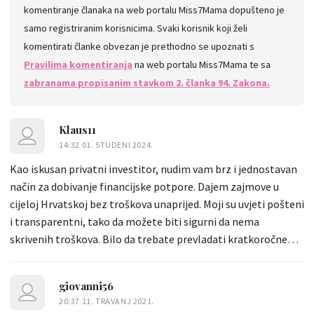
komentiranje članaka na web portalu Miss7Mama dopušteno je
samo registriranim korisnicima. Svaki korisnik koji želi
komentirati članke obvezan je prethodno se upoznati s
Pravilima komentiranja
na web portalu Miss7Mama te sa
zabranama propisanim stavkom 2. članka 94. Zakona.
Klaus11
14:32 01. STUDENI 2024.
Kao iskusan privatni investitor, nudim vam brz i jednostavan
način za dobivanje financijske potpore. Dajem zajmove u
cijeloj Hrvatskoj bez troškova unaprijed. Moji su uvjeti pošteni
i transparentni, tako da možete biti sigurni da nema
skrivenih troškova. Bilo da trebate prevladati kratkoročne
financijske poteškoće ili napraviti veća ulaganja, tu sam da
vam pomognem i savjetujem vas. Kontaktirajte me danas
giovanni56
kako biste saznali više o svojim mogućnostima i pronašli
20:37 11. TRAVANJ 2021.
rješenje koje odgovara vašoj financijskoj situaciji.