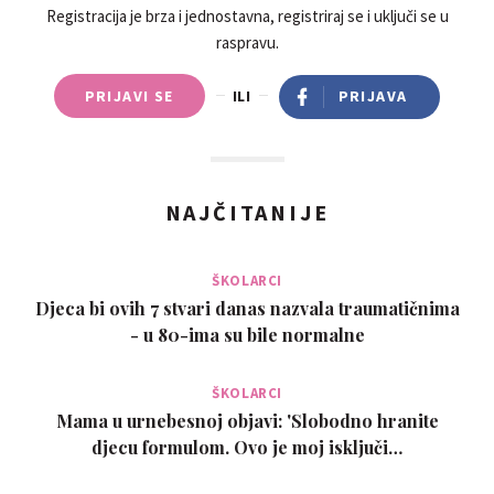
Registracija je brza i jednostavna, registriraj se i uključi se u
kratkoročno, srednjeročno in dolgoročno z nizko obrestno
raspravu.
mero na leto, ki ji sledi dober značaj in predvsem spoštuje
zaveze. Upoštevajte področja, na katerih vam lahko
PRIJAVI SE
ILI
PRIJAVA
pomagamo pri vaših projektih ali prekinimo zastoj. - Osebni
posojilo - Naložbeno posojilo - Delo posojilo - financiranje -
konsolidacijski dolg - Revolving kredit - Credit Racha Delamo
v vaše zadovoljstvo, lahko sledite svoji datoteki v spletu, da
NAJČITANIJE
spoznate njen razvoj. Pišite na e-pošto:
ristovadajana1@gmail.com Telefonska številka: +33 7 57 90
63 78
ŠKOLARCI
Djeca bi ovih 7 stvari danas nazvala traumatičnima
- u 80-ima su bile normalne
ŠKOLARCI
Mama u urnebesnoj objavi: 'Slobodno hranite
djecu formulom. Ovo je moj isključi…