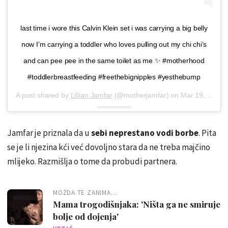
last time i wore this Calvin Klein set i was carrying a big belly
now I’m carrying a toddler who loves pulling out my chi chi’s
and can pee pee in the same toilet as me ✨ #motherhood
#toddlerbreastfeeding #freethebignipples #yesthebump
A post shared by
Lillian Jamfar
(@motherjamfar) on
Mar 19, 2019 at 2:48pm PDT
Jamfar je priznala da u
sebi neprestano vodi borbe
. Pita
se je li njezina kći već dovoljno stara da ne treba majčino
mlijeko. Razmišlja o tome da probudi partnera.
MOŽDA TE ZANIMA...
Mama trogodišnjaka: 'Ništa ga ne smiruje
bolje od dojenja'