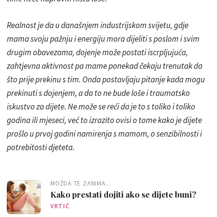
Realnost je da u današnjem industrijskom svijetu, gdje
mama svoju pažnju i energiju mora dijeliti s poslom i svim
drugim obavezama, dojenje može postati iscrpljujuća,
zahtjevna aktivnost pa mame ponekad čekaju trenutak da
što prije prekinu s tim. Onda postavljaju pitanje kada mogu
prekinuti s dojenjem, a da to ne bude loše i traumatsko
iskustvo za dijete. Ne može se reći da je to s toliko i toliko
godina ili mjeseci, već to izrazito ovisi o tome kako je dijete
prošlo u prvoj godini namirenja s mamom, o senzibilnosti i
potrebitosti djeteta.
MOŽDA TE ZANIMA...
Kako prestati dojiti ako se dijete buni?
VRTIĆ