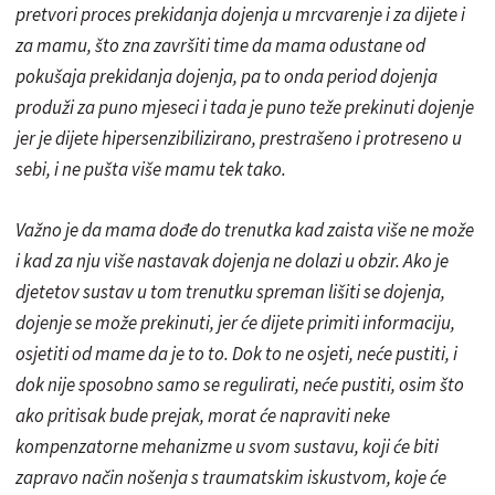
pretvori proces prekidanja dojenja u mrcvarenje i za dijete i
za mamu, što zna završiti time da mama odustane od
pokušaja prekidanja dojenja, pa to onda period dojenja
produži za puno mjeseci i tada je puno teže prekinuti dojenje
jer je dijete hipersenzibilizirano, prestrašeno i protreseno u
sebi, i ne pušta više mamu tek tako.
Važno je da mama dođe do trenutka kad zaista više ne može
i kad za nju više nastavak dojenja ne dolazi u obzir. Ako je
djetetov sustav u tom trenutku spreman lišiti se dojenja,
dojenje se može prekinuti, jer će dijete primiti informaciju,
osjetiti od mame da je to to. Dok to ne osjeti, neće pustiti, i
dok nije sposobno samo se regulirati, neće pustiti, osim što
ako pritisak bude prejak, morat će napraviti neke
kompenzatorne mehanizme u svom sustavu, koji će biti
zapravo način nošenja s traumatskim iskustvom, koje će