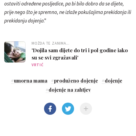
ostaviti određene posljedice, pa bi bilo dobro da se dijete,
prije nego što je spremno, ne izlaže pokušajima prekidanja ili
prekidanju dojenja
."
MOŽDA TE ZANIMA...
'Dojila sam dijete do tri i pol godine iako
su se svi zgražavali'
VRTIĆ
#
umorna mama
#
produženo dojenje
#
dojenje
#
dojenje na zahtjev