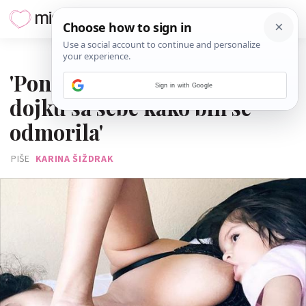
13. RUJNA 2020.
'Ponekad poželim skinuti
Sign in with Google
dojku sa sebe kako bih se
odmorila'
PIŠE
KARINA ŠIŽDRAK