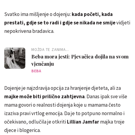
Svatko ima mišljenje o dojenju:
kada početi, kada
prestati, gdje se to radi i gdje se nikada ne smije
vidjeti
nepokrivena bradavica.
MOŽDA TE ZANIMA...
Beba mora jesti: Pjevačica dojila na svom
vjenčanju
BEBA
Dojenje je najzdravija opcija za hranjenje djeteta, ali za
majke može biti prilično zahtjevna
. Danas ipak sve više
mama govori o realnosti dojenja koje u mamama često
izaziva pravi vrtlog emocija. Da je to potpuno normalno i
očekivano, odlučila je otkriti
Lillian Jamfar
majka troje
djece i blogerica.