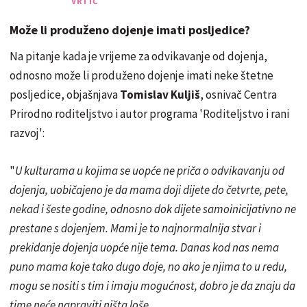
VRTIĆ
Može li produženo dojenje imati posljedice?
Na pitanje kada je vrijeme za odvikavanje od dojenja,
odnosno može li produženo dojenje imati neke štetne
posljedice, objašnjava
Tomislav Kuljiš
, osnivač Centra
Prirodno roditeljstvo i autor programa 'Roditeljstvo i rani
razvoj':
"
U kulturama u kojima se uopće ne priča o odvikavanju od
dojenja, uobičajeno je da mama doji dijete do četvrte, pete,
nekad i šeste godine, odnosno dok dijete samoinicijativno ne
prestane s dojenjem. Mami je to najnormalnija stvar i
prekidanje dojenja uopće nije tema. Danas kod nas nema
puno mama koje tako dugo doje, no ako je njima to u redu,
mogu se nositi s tim i imaju mogućnost, dobro je da znaju da
time neće napraviti ništa loše.