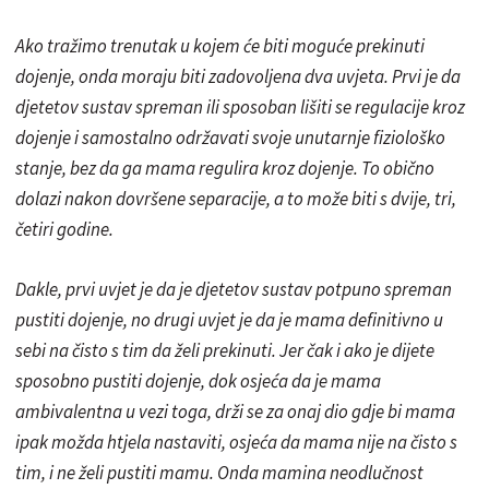
Ako tražimo trenutak u kojem će biti moguće prekinuti
dojenje, onda moraju biti zadovoljena dva uvjeta. Prvi je da
djetetov sustav spreman ili sposoban lišiti se regulacije kroz
dojenje i samostalno održavati svoje unutarnje fiziološko
stanje, bez da ga mama regulira kroz dojenje. To obično
dolazi nakon dovršene separacije, a to može biti s dvije, tri,
četiri godine.
Dakle, prvi uvjet je da je djetetov sustav potpuno spreman
pustiti dojenje, no drugi uvjet je da je mama definitivno u
sebi na čisto s tim da želi prekinuti. Jer čak i ako je dijete
sposobno pustiti dojenje, dok osjeća da je mama
ambivalentna u vezi toga, drži se za onaj dio gdje bi mama
ipak možda htjela nastaviti, osjeća da mama nije na čisto s
tim, i ne želi pustiti mamu. Onda mamina neodlučnost