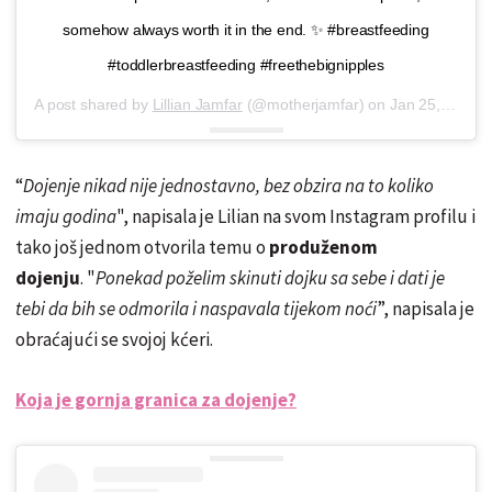
somehow always worth it in the end. ✨ #breastfeeding
#toddlerbreastfeeding #freethebignipples
A post shared by
Lillian Jamfar
(@motherjamfar) on
Jan 25, 2019 at 6:38am PST
“
Dojenje nikad nije jednostavno, bez obzira na to koliko
imaju godina
", napisala je Lilian na svom Instagram profilu i
tako još jednom otvorila temu o
produženom
dojenju
. "
Ponekad poželim skinuti dojku sa sebe i dati je
tebi da bih se odmorila i naspavala tijekom noći
”, napisala je
obraćajući se svojoj kćeri.
Koja je gornja granica za dojenje?