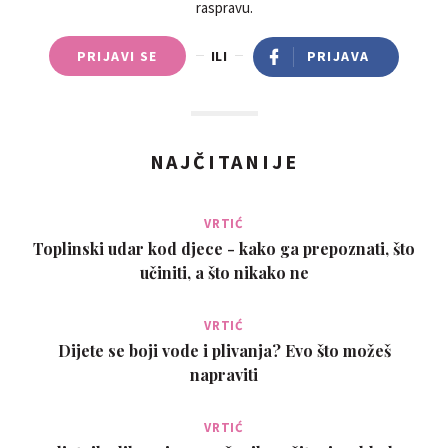
raspravu.
srećom, pišem ovu poruku za one žene koje su na pozornici na
kojoj sam bio, depresivno bez svjetla na kraju tunela, Dajte dr.
PRIJAVI SE
ILI
PRIJAVA
Uzai pokušaj da vam pomognem riješiti svoj problem i
nadamo se da ćete imati isti iskaz uspjeha koji sam imao.
Možete ga kontaktirati putem adrese:
druzaiherbalcure@gmail.com ili onoga što ga je nazvao
NAJČITANIJE
putem +2348114033497 Hvala vam liječniku za svoje divno i
pobožno djelo koje ste učinili u našem životu, želimo vam svu
sreću u vašem braku.
VRTIĆ
Toplinski udar kod djece - kako ga prepoznati, što
učiniti, a što nikako ne
VRTIĆ
Dijete se boji vode i plivanja? Evo što možeš
napraviti
VRTIĆ