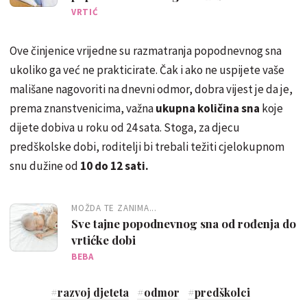
VRTIĆ
Ove činjenice vrijedne su razmatranja popodnevnog sna
ukoliko ga već ne prakticirate. Čak i ako ne uspijete vaše
mališane nagovoriti na dnevni odmor, dobra vijest je da je,
prema znanstvenicima, važna
ukupna količina sna
koje
dijete dobiva u roku od 24 sata. Stoga, za djecu
predškolske dobi, roditelji bi trebali težiti cjelokupnom
snu dužine od
10 do 12 sati.
MOŽDA TE ZANIMA...
Sve tajne popodnevnog sna od rođenja do
vrtićke dobi
BEBA
#
razvoj djeteta
#
odmor
#
predškolci