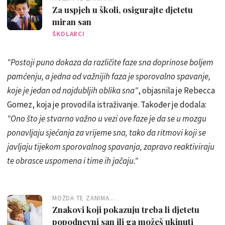
Za uspjeh u školi, osigurajte djetetu
miran san
ŠKOLARCI
"Postoji puno dokaza da različite faze sna doprinose boljem
pamćenju, a jedna od važnijih faza je sporovalno spavanje,
koje je jedan od najdubljih oblika sna"
, objasnila je Rebecca
Gomez, koja je provodila istraživanje. Također je dodala:
"Ono što je stvarno važno u vezi ove faze je da se u mozgu
ponavljaju sjećanja za vrijeme sna, tako da ritmovi koji se
javljaju tijekom sporovalnog spavanja, zapravo reaktiviraju
te obrasce uspomena i time ih jačaju."
MOŽDA TE ZANIMA...
Znakovi koji pokazuju treba li djetetu
popodnevni san ili ga možeš ukinuti