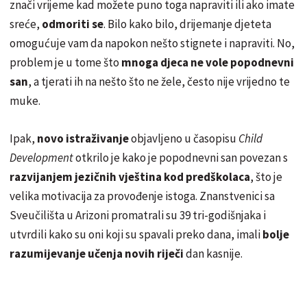
znači vrijeme kad možete puno toga napraviti ili ako imate
sreće,
odmoriti se
. Bilo kako bilo, drijemanje djeteta
omogućuje vam da napokon nešto stignete i napraviti. No,
problem je u tome što
mnoga djeca ne vole popodnevni
san
, a tjerati ih na nešto što ne žele, često nije vrijedno te
muke.
Ipak,
novo istraživanje
objavljeno u časopisu
Child
Development
otkrilo je kako je popodnevni san povezan s
razvijanjem jezičnih vještina kod predškolaca
, što je
velika motivacija za provođenje istoga. Znanstvenici sa
Sveučilišta u Arizoni promatrali su 39 tri-godišnjaka i
utvrdili kako su oni koji su spavali preko dana, imali
bolje
razumijevanje učenja novih riječi
dan kasnije.