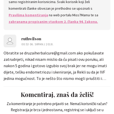
samo registriranim korisnicima. Svaki korisnik koji želi
komentirati članke obvezan je prethodno se upoznati s
Pravilima komentiranja
na web portalu Miss7Mama te sa
zabranama propisanim stavkom 2. članka 94. Zakona.
ruthwilson
00:53 06. SRPANJ 2018.
Obratite se druzaiherbalcure@gmail.com ako pokušavate
zatrudnjeti, nikad nisam mislio da ću pisati ovu poruku, ali
nakon 5 godina i gotovo izgubio svoj brak jer ne mogu imati
dijete, tešku endometriozu i skeniranje, ja Rekli su da je IVF
jedina mogućnost. To je nešto što nismo mogli priuštiti i
gotovo je odustala od nade da postanemo roditelji. Moj
prijatelj mi je preporučio dr Uzai i nagovorio me da ga
Komentiraj, znaš da želiš!
kontaktiram, napravio mi je duhovno otkriće da me zatrudne,
u roku od dva tjedna trudna sam (naravno!) I rodila lijep
Za komentiranje je potrebno prijaviti se. Nemaš korisnički račun?
Registracija je brza i jednostavna, registriraj se i uključi se u
zdravo dječak Travanj, ovdje ja svoju obitelj s radošću i