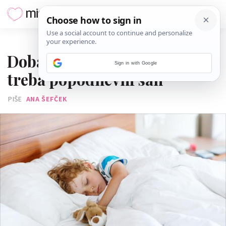
03. SRPNJA 2018.
Dobar razlog zašto djetetu
Sign in with Google
treba popodnevni san
PIŠE
ANA ŠEFČEK