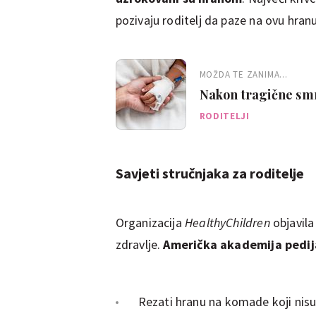
pozivaju roditelj da paze na ovu hran
MOŽDA TE ZANIMA...
Nakon tragične smrt
gušenja kokicama
RODITELJI
Savjeti stručnjaka za roditelje
Organizacija
HealthyChildren
objavila
zdravlje.
Američka akademija pedij
Rezati hranu na komade koji nisu