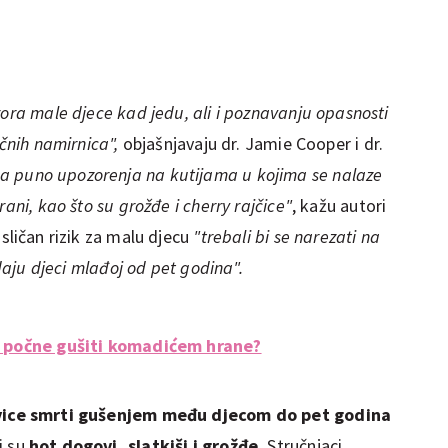
zora male djece kad jedu, ali i poznavanju opasnosti
ičnih namirnica",
objašnjavaju dr. Jamie Cooper i dr.
ma puno upozorenja na kutijama u kojima se nalaze
rani, kao što su
grožđe i cherry rajčice"
, kažu autori
sličan rizik za malu djecu
"trebali bi se narezati na
 daju djeci mlađoj od pet godina".
te počne gušiti komadićem hrane?
vice smrti gušenjem među djecom do pet godina
ci su
hot dogovi, slatkiši i grožđe.
Stručnjaci