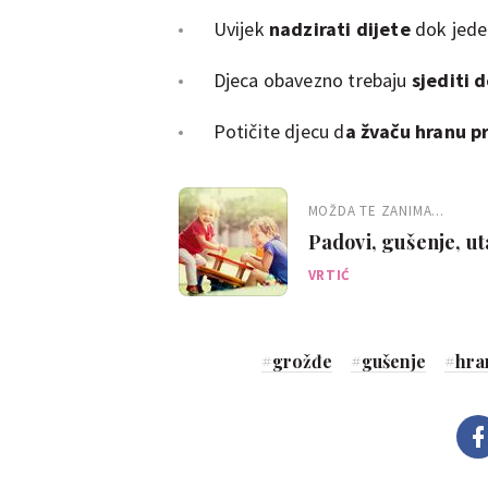
Uvijek
nadzirati dijete
dok jede
Djeca obavezno trebaju
sjediti 
Potičite djecu d
a žvaču hranu pr
MOŽDA TE ZANIMA...
Padovi, gušenje, ut
spriječiti
VRTIĆ
#
grožđe
#
gušenje
#
hra