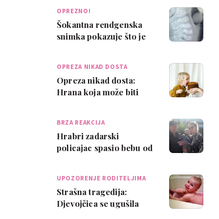
OPREZNO!
Šokantna rendgenska
snimka pokazuje što je
dijete progutalo
OPREZA NIKAD DOSTA
Opreza nikad dosta:
Hrana koja može biti
opasna za dijete od 1. do
5. godine
BRZA REAKCIJA
Hrabri zadarski
policajac spasio bebu od
gušenja
UPOZORENJE RODITELJIMA
Strašna tragedija:
Djevojčica se ugušila
jedući kokice