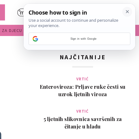
E ZA DJECU
DIJETE U VRTIĆU
Sign in with Google
NAJČITANIJE
VRTIĆ
Enteroviroza: Prljave ruke česti su
uzrok ljetnih viroza
VRTIĆ
5 ljetnih slikovnica savršenih za
čitanje u hladu