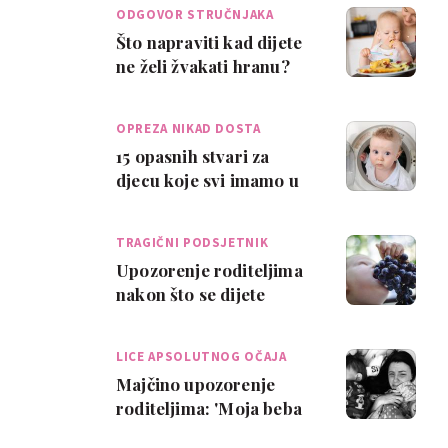
počinje…
ODGOVOR STRUČNJAKA
Što napraviti kad dijete
ne želi žvakati hranu?
OPREZA NIKAD DOSTA
15 opasnih stvari za
djecu koje svi imamo u
kući
TRAGIČNI PODSJETNIK
Upozorenje roditeljima
nakon što se dijete
ugušilo grožđem
LICE APSOLUTNOG OČAJA
Majčino upozorenje
roditeljima: 'Moja beba
ugušila se dekicom'