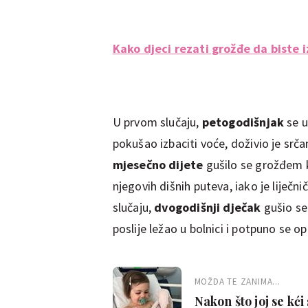
Kako djeci rezati grožđe da biste 
U prvom slučaju,
petogodišnjak
se 
pokušao izbaciti voće, doživio je srč
mjesečno dijete
gušilo se grožđem k
njegovih dišnih puteva, iako je liječ
slučaju,
dvogodišnji dječak
gušio se
poslije ležao u bolnici i potpuno se op
MOŽDA TE ZANIMA...
Nakon što joj se k