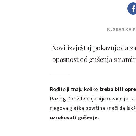
KLOKANICA 
Novi izvještaj pokazuje da z
opasnost od gušenja s namirn
Roditelji znaju koliko
treba biti opr
Razlog:
Grožđe koje nije rezano je ist
njegova glatka površina znači da lakše
uzrokovati gušenje.