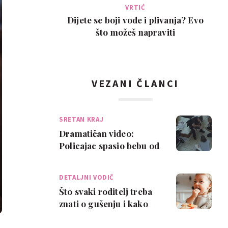
VRTIĆ
Dijete se boji vode i plivanja? Evo
što možeš napraviti
VEZANI ČLANCI
SRETAN KRAJ
Dramatičan video:
Policajac spasio bebu od
gušenja
DETALJNI VODIČ
Što svaki roditelj treba
znati o gušenju i kako
reagirati ako se dijete