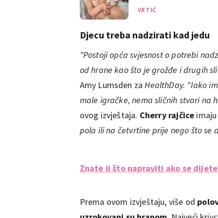
prve pomoći
VRTIĆ
Djecu treba nadzirati kad jedu
"Postoji opća svjesnost o potrebi nad
od hrane kao što je grožđe i drugih sl
Amy Lumsden za
HealthDay.
"Iako i
male igračke, nema sličnih stvari na h
ovog izvještaja.
Cherry rajčice
imaju 
pola ili na četvrtine prije nego što se
Znate li što napraviti ako se dije
Prema ovom izvještaju, više od
polo
uzrokovani su hranom
. Najveći kriv