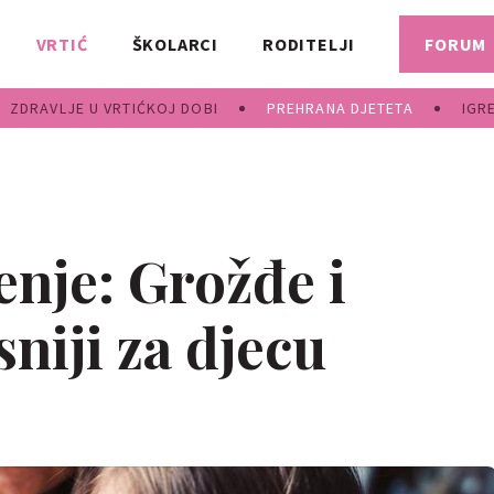
VRTIĆ
ŠKOLARCI
RODITELJI
FORUM
ZDRAVLJE U VRTIĆKOJ DOBI
PREHRANA DJETETA
IGR
enje: Grožđe i
sniji za djecu