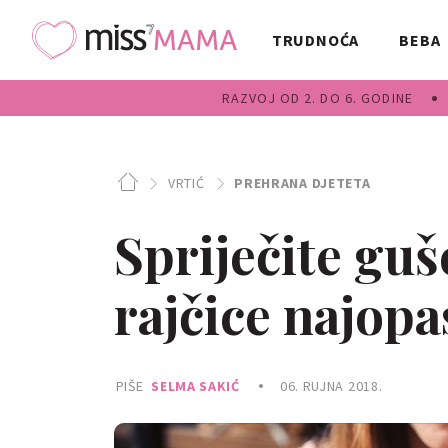
TRUDNOĆA
BEBA
RAZVOJ OD 2. DO 6. GODINE
VRTIĆ
PREHRANA DJETETA
Spriječite guš
rajčice najopa
PIŠE
SELMA SAKIĆ
06. RUJNA 2018.