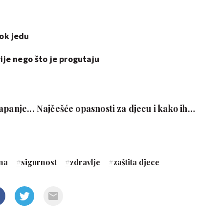
dok jedu
ije nego što je progutaju
apanje... Najčešće opasnosti za djecu i kako ih
na
#
sigurnost
#
zdravlje
#
zaštita djece