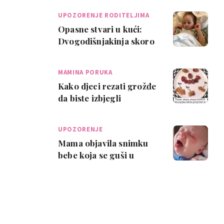
UPOZORENJE RODITELJIMA
Opasne stvari u kući:
Dvogodišnjakinja skoro
umrla jer ih je
progutala!
MAMINA PORUKA
Kako djeci rezati grožđe
da biste izbjegli
opasnost od gušenja?
UPOZORENJE
Mama objavila snimku
bebe koja se guši u
kašlju