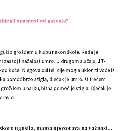
izbjegli opasnost od gušenja?
ugušio grožđem u klubu nakon škole. Kada je
ani zastoj i nažalost umro. U drugom slučaju,
17-
od kuće. Njegova obitelj nije mogla ukloniti voće iz
nička pomoć brzo stigla, dječak je umro. U trećem
 grožđem u parku, hitna pomoć je stigla. Dječak je
oravio.
ći skoro ugušila, mama upozorava na važnost