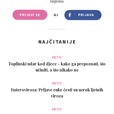
raspravu.
PRIJAVI SE
ILI
PRIJAVA
NAJČITANIJE
VRTIĆ
Toplinski udar kod djece - kako ga prepoznati, što
učiniti, a što nikako ne
VRTIĆ
Enteroviroza: Prljave ruke česti su uzrok ljetnih
viroza
VRTIĆ