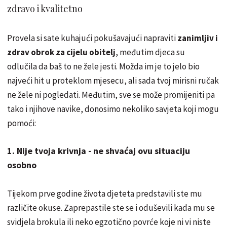
zdravo i kvalitetno
Provela si sate kuhajući pokušavajući napraviti
zanimljiv i
zdrav obrok za cijelu obitelj
, međutim djeca su
odlučila da baš to ne žele jesti. Možda im je to jelo bio
najveći hit u proteklom mjesecu, ali sada tvoj mirisni ručak
ne žele ni pogledati. Međutim, sve se može promijeniti pa
tako i njihove navike, donosimo nekoliko savjeta koji mogu
pomoći:
1. Nije tvoja krivnja - ne shvaćaj ovu situaciju
osobno
Tijekom prve godine života djeteta predstavili ste mu
različite okuse. Zaprepastile ste se i oduševili kada mu se
svidjela brokula ili neko egzotično povrće koje ni vi niste