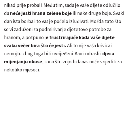
nikad prije probali. Međutim, sada je vaše dijete odlučilo
da
neće jesti hranu zelene boje
ili neke druge boje. Svaki
dan ista borba i to vas je počelo izluđivati. Možda zato što
se vi zaduženi za podmirivanje djetetove potrebe za
hranom, a potpuno j
e frustrirajuće kada vaše dijete
svaku večer bira što će jesti.
Ali to nije vaša krivica i
nemojte zbog toga biti uvrijeđeni. Kao i odrasli i
djeca
mijenjanju okuse
, i ono što vrijedi danas neće vrijediti za
nekoliko mjeseci.