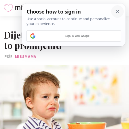
01. LIPNJA 2022.
Dijete ne voli jesti? Evo kako
Sign in with Google
to promijeniti
PIŠE
MISSMAMA