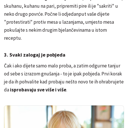
skuhanu, kuhanu na pari, pripremiti pire ili je "sakriti" u
neko drugo povrće. Počne li odjedanput vaše dijete
"protestirati" protiv mesa u lazanjama, umjesto mesa
pokušajte s nekim drugim bjelančevinama u istom
receptu.
3. Svaki zalogaj je pobjeda
Čak i ako dijete samo malo proba, a zatim odgurne tanjur
od sebe s izrazom gnušanja - to je ipak pobjeda. Prvi korak
je da ih pohvalite kad probaju nešto novo te ih ohrabrujete
da
isprobavaju sve više i više
.