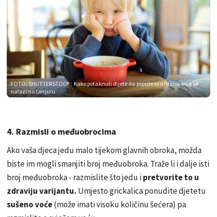
FOTO: SHUTTERSTOCK
; Kako potaknuti dijete da pojede svu hranu koja se
nalazi na tanjuru
4. Razmisli o međuobrocima
Ako vaša djeca jedu malo tijekom glavnih obroka, možda
biste im mogli smanjiti broj međuobroka. Traže li i dalje isti
broj međuobroka - razmislite što jedu i
pretvorite to u
zdraviju varijantu.
Umjesto grickalica ponudite djetetu
sušeno voće
(može imati visoku količinu šećera) pa