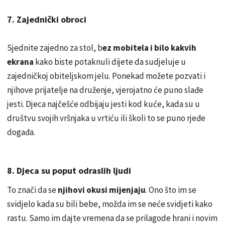
7. Zajednički obroci
Sjednite zajedno za stol, b
ez mobitela i bilo kakvih
ekrana
kako biste potaknuli dijete da sudjeluje u
zajedničkoj obiteljskom jelu. Ponekad možete pozvati i
njihove prijatelje na druženje, vjerojatno će puno slađe
jesti. Djeca najčešće odbijaju jesti kod kuće, kada su u
društvu svojih vršnjaka u vrtiću ili školi to se puno rjeđe
događa.
8. Djeca su poput odraslih ljudi
To znači da se
njihovi okusi mijenjaju
. Ono što im se
svidjelo kada su bili bebe, možda im se neće svidjeti kako
rastu. Samo im dajte vremena da se prilagode hrani i novim