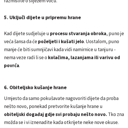
razmislite o svježem voću.
5. Uključi dijete u pripremu hrane
Kad dijete sudjeluje u
procesu stvaranja obroka
, puno je
veća šansa da će
poželjeti i kušati jelo
. Uostalom, puno
manje će biti sumnjičavi kada vidi namirnice u tanjuru -
nema veze radi li se o
kolačima, lazanjama ili varivu od
povrća
.
6. Obiteljsko kušanje hrane
Umjesto da samo pokušavate nagovoriti dijete da proba
nešto novo, ponekad pretvorite kušanje hrane u
obiteljski događaj gdje svi probaju nešto novo.
Tko zna
možda se i vi iznenadite kada otkrijete neke nove okuse.