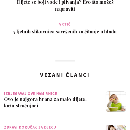
Dijete se boji vode i plivanja? Evo što možeš
napraviti
VRTIĆ
5 ljetnih slikovnica savršenih za čitanje u hladu
VEZANI ČLANCI
IZBJEGAVAJ OVE NAMIRNICE
Ovo je najgora hrana za malo dijete,
kažu stručnjaci
ZDRAVI DORUČAK ZA DJECU