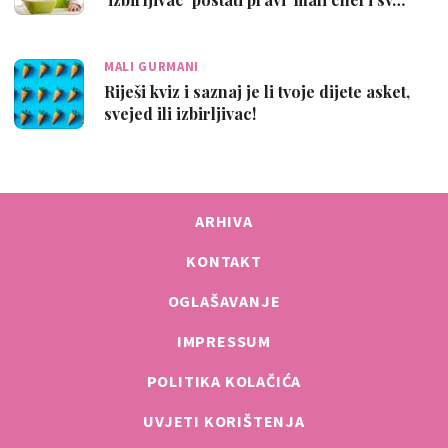
MALI GURMANI
Riješi kviz i saznaj je li tvoje dijete asket,
svejed ili izbirljivac!
ARHIVA
KONTAKT
OGLAŠAVANJE
IMPRESSUM
POLITIKA KOLAČIĆA
UVJETI KORIŠTENJA