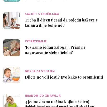
SAVJETI STRUČNJAKA
Treba li djecu tjerati da pojedu baš sve s
tanjura ili je bolje ne?
ISTRAŽIVANJE
'Još samo jedan zalogaj': Prisila i
nagovaranje štete djetetu?
BORBA ZA STOLOM
Dijete ne voli jesti? Evo kako to promijeniti
HRANOM DO ZDRAVLJA
4 jednostavna načina kojima će tvoj
'izbirljivac' postati pravi 'mali chef i sv…