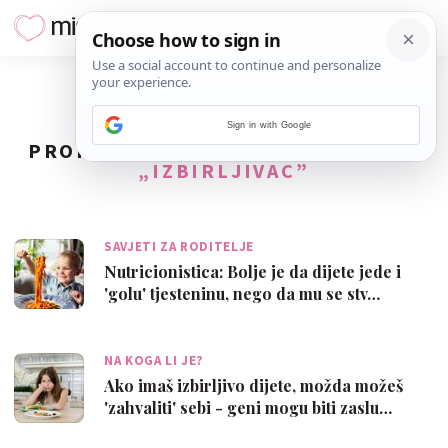
Sign in with Google
PRONAĐENO
11
REZULTATA ZA TAG
„IZBIRLJIVAC”
SAVJETI ZA RODITELJE
Nutricionistica: Bolje je da dijete jede i
'golu' tjesteninu, nego da mu se stv…
NA KOGA LI JE?
Ako imaš izbirljivo dijete, možda možeš
'zahvaliti' sebi - geni mogu biti zaslu…