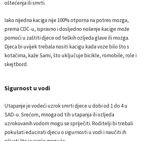
oštećenja ili smrti.
Iako nijedna kaciga nije 100% otporna na potres mozga,
prema CDC-u, ispravno i dosljedno nošenje kacige može
pomoći u zaštiti djece od teških ozljeda glave ili mozga.
Djeca bi uvijek trebala nositi kacigu kada voze bilo što s
kotačima, kaže Sami, što uključuje bicikle, romobile, role i
skejtbord.
Sigurnost u vodi
Utapanje je vodeći uzrok smrti djece u dobi od 1 do 4 u
SAD-u. Srećom, mnoga od tih utapanja ili ozljeda
uzrokovanih vodom mogu se spriječiti. Roditelji bi trebali
pokušati educirati djecu o sigurnosti u vodi i naučiti ih
plivati ​​što je ranije moguće.