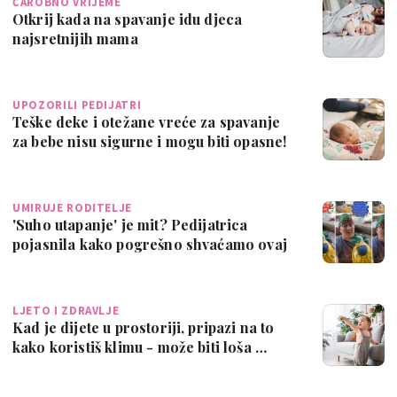
ČAROBNO VRIJEME
Otkrij kada na spavanje idu djeca
najsretnijih mama
UPOZORILI PEDIJATRI
Teške deke i otežane vreće za spavanje
za bebe nisu sigurne i mogu biti opasne!
UMIRUJE RODITELJE
'Suho utapanje' je mit? Pedijatrica
pojasnila kako pogrešno shvaćamo ovaj
rodit…
LJETO I ZDRAVLJE
Kad je dijete u prostoriji, pripazi na to
kako koristiš klimu - može biti loša …