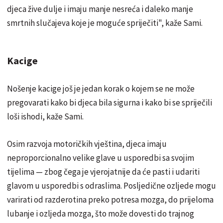
djeca žive dulje i imaju manje nesreća i daleko manje
smrtnih slučajeva koje je moguće spriječiti", kaže Sami.
Kacige
Nošenje kacige još je jedan korak o kojem se ne može
pregovarati kako bi djeca bila sigurna i kako bi se spriječili
loši ishodi, kaže Sami.
Osim razvoja motoričkih vještina, djeca imaju
neproporcionalno velike glave u usporedbi sa svojim
tijelima — zbog čega je vjerojatnije da će pasti i udariti
glavom u usporedbi s odraslima. Posljedične ozljede mogu
varirati od razderotina preko potresa mozga, do prijeloma
lubanje i ozljeda mozga, što može dovesti do trajnog