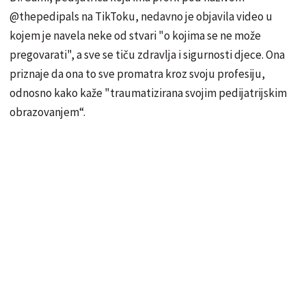
@thepedipals na TikToku, nedavno je objavila video u
kojem je navela neke od stvari "o kojima se ne može
pregovarati", a sve se tiču zdravlja i sigurnosti djece. Ona
priznaje da ona to sve promatra kroz svoju profesiju,
odnosno kako kaže "traumatizirana svojim pedijatrijskim
obrazovanjem“.