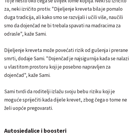
To je nešto oko čega se uvijek lome koplja. Neki su izričito
za, neki izričito protiv. "Dijeljenje kreveta bila je pomalo
duga tradicija, ali kako smo se razvijali i učili više, naučili
smo da dojenčad ne bi trebala spavati na madracima za
odrasle", kaže Sami.
Dijeljenje kreveta može povećati rizik od gušenja i prerane
smrti, dodaje Sami. "Dojenčad je najsigurnija kada se nalazi
u vlastitom prostoru koji je posebno napravljen za
dojenčad", kaže Sami.
Sami tvrdi da roditelji izlažu svoju bebu riziku koji je
moguće spriječiti kada dijele krevet, zbog čega o tome ne
želi uopće pregovarati.
Autosjedalice i boosteri