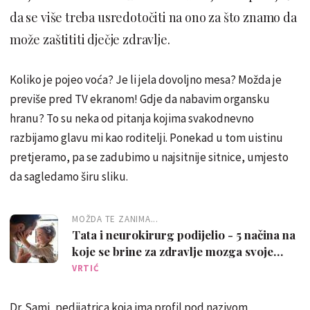
da se više treba usredotočiti na ono za što znamo da
može zaštititi dječje zdravlje.
Koliko je pojeo voća? Je li jela dovoljno mesa? Možda je
previše pred TV ekranom! Gdje da nabavim organsku
hranu? To su neka od pitanja kojima svakodnevno
razbijamo glavu mi kao roditelji. Ponekad u tom uistinu
pretjeramo, pa se zadubimo u najsitnije sitnice, umjesto
da sagledamo širu sliku.
MOŽDA TE ZANIMA...
Tata i neurokirurg podijelio - 5 načina na
koje se brine za zdravlje mozga svoje
djece
VRTIĆ
Dr. Sami, pedijatrica koja ima profil pod nazivom