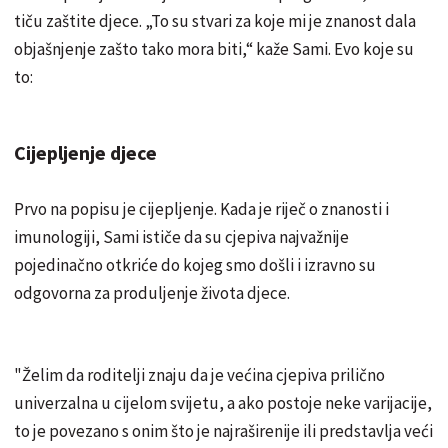
tiču zaštite djece. „To su stvari za koje mi je znanost dala
objašnjenje zašto tako mora biti,“ kaže Sami. Evo koje su
to:
Cijepljenje djece
Prvo na popisu je cijepljenje. Kada je riječ o znanosti i
imunologiji, Sami ističe da su cjepiva najvažnije
pojedinačno otkriće do kojeg smo došli i izravno su
odgovorna za produljenje života djece.
"Želim da roditelji znaju da je većina cjepiva prilično
univerzalna u cijelom svijetu, a ako postoje neke varijacije,
to je povezano s onim što je najraširenije ili predstavlja veći