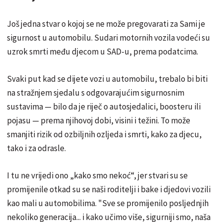
Još jedna stvar o kojoj se ne može pregovarati za Sami je
sigurnost u automobilu. Sudari motornih vozila vodeći su
uzrok smrti među djecom u SAD-u, prema podatcima.
Svaki put kad se dijete vozi u automobilu, trebalo bi biti
na stražnjem sjedalu s odgovarajućim sigurnosnim
sustavima — bilo da je riječ o autosjedalici, boosteru ili
pojasu — prema njihovoj dobi, visini i težini. To može
smanjiti rizik od ozbiljnih ozljeda i smrti, kako za djecu,
tako i za odrasle.
I tu ne vrijedi ono „kako smo nekoć“, jer stvari su se
promijenile otkad su se naši roditelji i bake i djedovi vozili
kao mali u automobilima. "Sve se promijenilo posljednjih
nekoliko generacija... i kako učimo više, sigurniji smo, naša