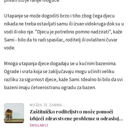
Utapanje se može dogoditi brzo i tiho zbog čega djecu
nikada ne treba ostavljati samu ili izvan vidokruga dok su u
vodi ili oko nje. "Djecu je potrebno pomno nadzirati", kaže
Sami - bilo da to radi spasilac, roditelj ili ovlašteni čuvar
vode.
Mnoga utapanja djece događaju se u kućnim bazenima.
Ograde i vrata koja se zaključavaju mogu učiniti veliku
razliku za sigurnost djece, kaže Sami. Idealno bi bilo da svi
bazeni imaju četverostranu ogradu za bazen.
MOŽDA TE ZANIMA...
Zaštitničko roditeljstvo može pomoći
izbjeći zdravstvene probleme u odrasloj
dobi
ŠKOLARCI