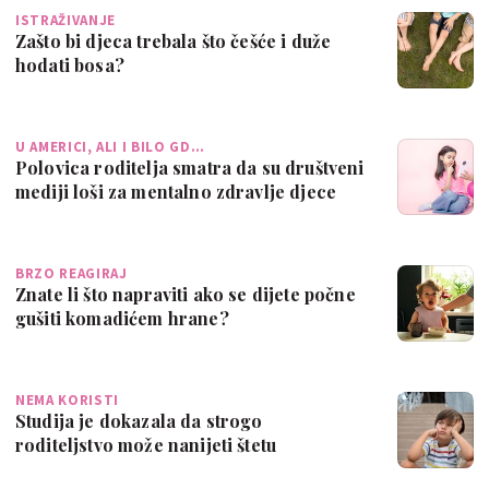
ISTRAŽIVANJE
Zašto bi djeca trebala što češće i duže
hodati bosa?
U AMERICI, ALI I BILO GD…
Polovica roditelja smatra da su društveni
mediji loši za mentalno zdravlje djece
BRZO REAGIRAJ
Znate li što napraviti ako se dijete počne
gušiti komadićem hrane?
NEMA KORISTI
Studija je dokazala da strogo
roditeljstvo može nanijeti štetu
mentalnom zdravl…