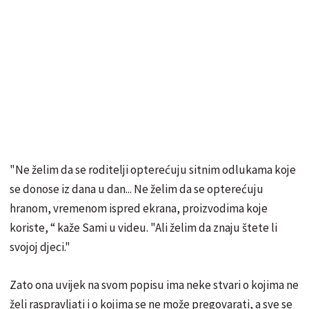
"Ne želim da se roditelji opterećuju sitnim odlukama koje
se donose iz dana u dan... Ne želim da se opterećuju
hranom, vremenom ispred ekrana, proizvodima koje
koriste, “ kaže Sami u videu. "Ali želim da znaju štete li
svojoj djeci."
Zato ona uvijek na svom popisu ima neke stvari o kojima ne
želi raspravljati i o kojima se ne može pregovarati, a sve se