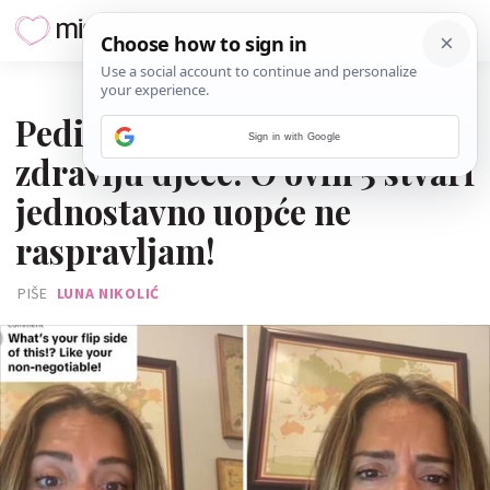
07. RUJNA 2023.
Pedijatrica o sigurnosti i
Sign in with Google
zdravlju djece: O ovih 5 stvari
jednostavno uopće ne
raspravljam!
PIŠE
LUNA NIKOLIĆ