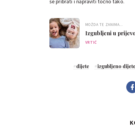
se pribrati i napraviti točno tako.
MOŽDA TE ZANIMA...
Izgubljeni u prijevo
VRTIĆ
#
dijete
#
izgubljeno dijet
K