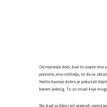
Od najranije dobi, kad to uopće ima sm
prezime, ime roditelja, te da se obr
Nešto kasnije dobro je pokušati dijete
barem jednog. To su stvari koje mog
No, kad su klinci još premali, nema p