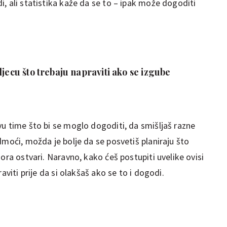
, ali statistika kaže da se to – ipak može dogoditi
djecu što trebaju napraviti ako se izgube
vu time što bi se moglo dogoditi, da smišljaš razne
dmoći, možda je bolje da se posvetiš planiraju što
ora ostvari. Naravno, kako ćeš postupiti uvelike ovisi
aviti prije da si olakšaš ako se to i dogodi.