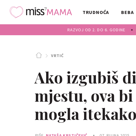
TRUDNOĆA
BEBA
RAZVOJ OD 2. DO 6. GODINE
VRTIĆ
Ako izgubiš d
mjestu, ova bi
mogla itekak
PIŠE
NATAŠA KRSTIČEVIĆ
07. RUJNA 2025.