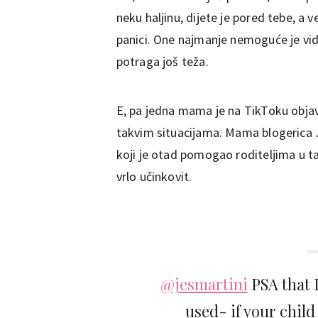
neku haljinu, dijete je pored tebe, a 
panici. One najmanje nemoguće je vidj
potraga još teža.
E, pa jedna mama je na TikToku objav
takvim situacijama. Mama blogerica J
koji je otad pomogao roditeljima u ta
vrlo učinkovit.
@jesmartini
PSA that I
used- if your child