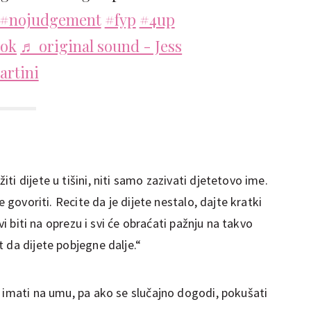
#nojudgement
#fyp
#4up
tok
♬ original sound - Jess
artini
i dijete u tišini, niti samo zazivati djetetovo ime.
e govoriti. Recite da je dijete nestalo, dajte kratki
svi biti na oprezu i svi će obraćati pažnju na takvo
 da dijete pobjegne dalje.“
o imati na umu, pa ako se slučajno dogodi, pokušati