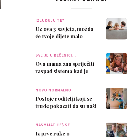
IZLUĐUJU TE?
Uz ova 3 savjeta, možda
će tvoje dijete malo
manje lagati - i manje te
izluđiva…
SVE JE U REČENICI…
Ova mama zna spriječiti
raspad sistema kad je
vrijeme za prekid igre –
jednosta…
NOVO NORMALNO
Postoje roditelji koji se
trude pokazati da su naši
domovi – normalni, a ne
„iz…
NASMIJAT ĆEŠ SE
Iz prve ruke o