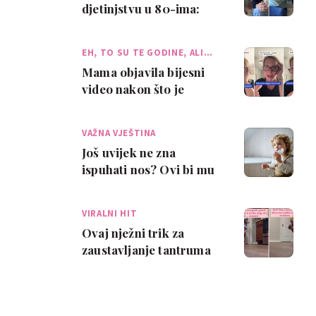
djetinjstvu u 80-ima:
mama tiktokerice sve je
dočarala - i šalji…
EH, TO SU TE GODINE, ALI…
Mama objavila bijesni
video nakon što je
tinejdžerski tulum njene
kćeri krenuo …
VAŽNA VJEŠTINA
Još uvijek ne zna
ispuhati nos? Ovi bi mu
trikovi kroz igru mogli
pomoći kako d…
VIRALNI HIT
Ovaj nježni trik za
zaustavljanje tantruma
je apsolutni hit na
društvenim mreža…