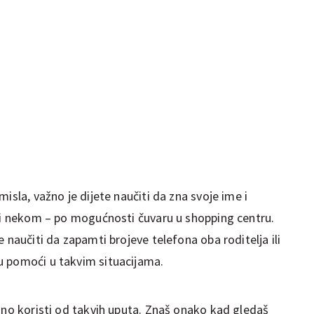
isla, važno je dijete naučiti da zna svoje ime i
ati nekom – po mogućnosti čuvaru u shopping centru.
 naučiti da zapamti brojeve telefona oba roditelja ili
u pomoći u takvim situacijama.
uno koristi od takvih uputa. Znaš onako kad gledaš