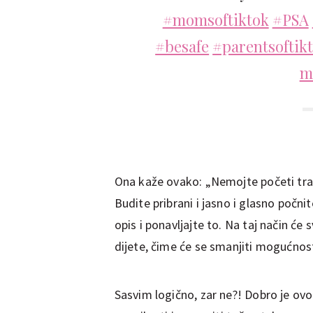
#momsoftiktok
#PSA
#besafe
#parentsoftik
m
Ona kaže ovako: „Nemojte početi tražit
Budite pribrani i jasno i glasno počnit
opis i ponavljajte to. Na taj način će 
dijete, čime će se smanjiti mogućnost
Sasvim logično, zar ne?! Dobro je ov