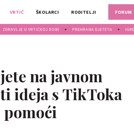
VRTIĆ
ŠKOLARCI
RODITELJI
FORUM
ZDRAVLJE U VRTIĆKOJ DOBI
PREHRANA DJETETA
IGR
ijete na javnom
 ti ideja s TikToka
o pomoći