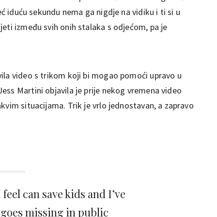
već iduću sekundu nema ga nigdje na vidiku i ti si u
eti između svih onih stalaka s odjećom, pa je
ila video s trikom koji bi mogao pomoći upravo u
ess Martini objavila je prije nekog vremena video
kvim situacijama. Trik je vrlo jednostavan, a zapravo
 feel can save kids and I’ve
 goes missing in public