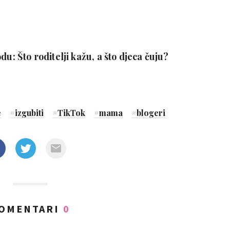
du: Što roditelji kažu, a što djeca čuju?
e
#
izgubiti
#
TikTok
#
mama
#
blogeri
OMENTARI
0