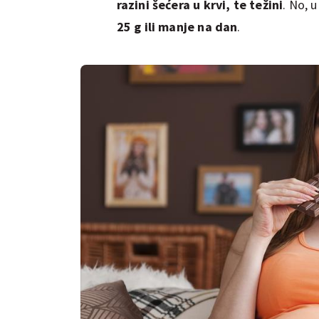
razini šećera u krvi, te težini
. No, 
25 g ili manje na dan
.