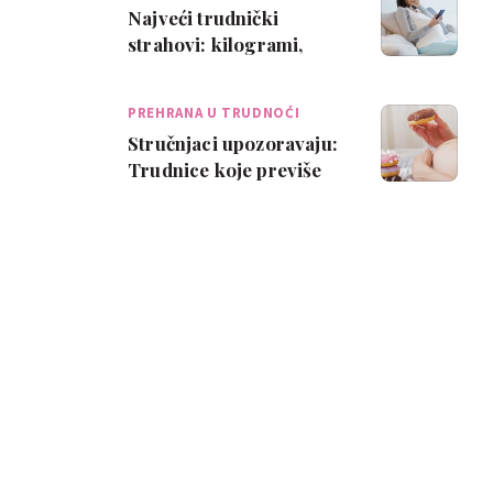
Najveći trudnički
strahovi: kilogrami,
pobačaj i briga za
novorođenče
PREHRANA U TRUDNOĆI
Stručnjaci upozoravaju:
Trudnice koje previše
jedu riskiraju razvoj
dijabetesa