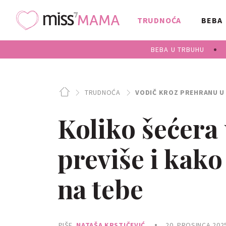
TRUDNOĆA
BEBA
BEBA U TRBUHU
TRUDNOĆA
VODIČ KROZ PREHRANU U
Koliko šećera 
previše i kako
na tebe
PIŠE
NATAŠA KRSTIČEVIĆ
20. PROSINCA 202