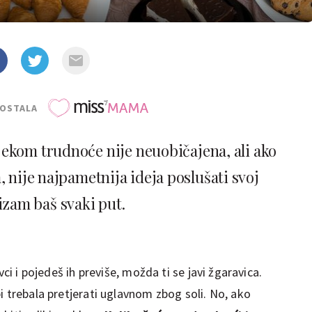
POSTALA
ekom trudnoće nije neuobičajena, ali ako
 nije najpametnija ideja poslušati svoj
zam baš svaki put.
vci i pojedeš ih previše, možda ti se javi žgaravica.
i trebala pretjerati uglavnom zbog soli. No, ako