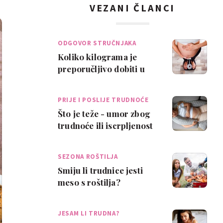
VEZANI ČLANCI
ODGOVOR STRUČNJAKA
Koliko kilograma je
preporučljivo dobiti u
trudnoći?
PRIJE I POSLIJE TRUDNOĆE
Što je teže - umor zbog
trudnoće ili iscrpljenost
zbog bebe?
SEZONA ROŠTILJA
Smiju li trudnice jesti
meso s roštilja?
JESAM LI TRUDNA?