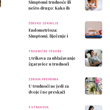
Simptomi trudnoće ili
nešto drugo: Kako ih
razlikovati?
ŽENSKO ZDRAVLJE
Endometrioza:
Simptomi, liječenje i
trudnoća
TRUDNIČKE TEGOBE
5 trikova za ublažavanje
žgaravice u trudnoći
ZDRAVA PREHRANA
U trudnoći ne jedi za
dvoje i ne preskači
doručak!
9 STRAHOVA