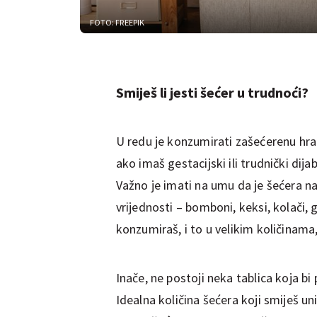
FOTO: FREEPIK
Smiješ li jesti šećer u trudnoći?
U redu je konzumirati zašećerenu hra
ako imaš gestacijski ili trudnički di
Važno je imati na umu da je šećera na
vrijednosti – bomboni, keksi, kolači, 
konzumiraš, i to u velikim količinam
Inače, ne postoji neka tablica koja bi
Idealna količina šećera koji smiješ u