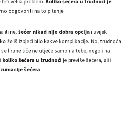
biti veliki problem.
Koliko šećera u trudnoći je
emo odgovoriti na to pitanje.
a ili ne,
šećer nikad nije dobra opcija
i uvijek
o želiš izbjeći bilo kakve komplikacije. No, trudnoća
 se hrane tiče ne utječe samo na tebe, nego i na
 koliko šećera u trudnoći
je previše šećera, ali i
nzumacije šećera
.