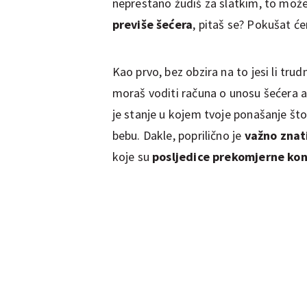
neprestano žudiš za slatkim, to može 
previše šećera
, pitaš se? Pokušat ć
Kao prvo, bez obzira na to jesi li trudn
moraš voditi računa o unosu šećera ak
je stanje u kojem tvoje ponašanje što
bebu. Dakle, poprilično je
važno znati
koje su
posljedice prekomjerne ko