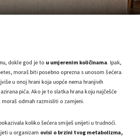
nu, dokle god je to
u umjerenim količinama
. Ipak,
jabetes, moraš biti posebno oprezna s unosom šećera.
jviše u onoj hrani koja uopće nema hranjivih
gazirana pića. Ako je to slatka hrana koju najčešće
a, moraš odmah razmisliti o zamjeni.
 pokazivala koliko šećera smiješ unijeti u trudnoći.
nijeti u organizam
ovisi o brzini tvog metabolizma,