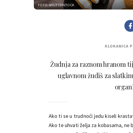
FOTO: SHUTTERSTOCK
KLOKANICA 
Žudnja za raznom hranom tij
uglavnom žudiš za slatkim,
organi
Ako ti se u trudnoći jedu kiseli krasta
Ako te uhvati želja za kobasama, ne b