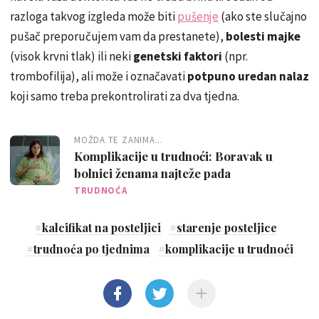
razloga takvog izgleda može biti
pušenje
(ako ste slučajno
pušač preporučujem vam da prestanete),
bolesti majke
(visok krvni tlak) ili neki
genetski faktori
(npr.
trombofilija), ali može i označavati
potpuno uredan nalaz
koji samo treba prekontrolirati za dva tjedna.
MOŽDA TE ZANIMA...
Komplikacije u trudnoći: Boravak u
bolnici ženama najteže pada
TRUDNOĆA
#
kalcifikat na posteljici
#
starenje posteljice
#
trudnoća po tjednima
#
komplikacije u trudnoći