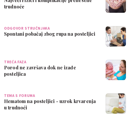
Najveći rizici i komplikacije prenesene
trudnoće
ODGOVOR STRUČNJAKA
Spontani pobačaj zbog rupa na posteljici
TREĆA FAZA
Porod ne završava dok ne izađe
posteljica
TEMA S FORUMA
Hematom na posteljici - uzrok krvarenja
u trudnoći