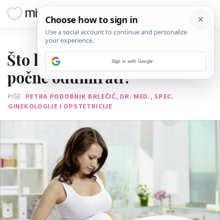
12. LISTOPADA 2018.
Što kad posteljica prerano
Sign in with Google
počne odumirati?
PIŠE
PETRA PODOBNIK BRLEČIĆ, DR. MED., SPEC.
GINEKOLOGIJE I OPSTETRICIJE