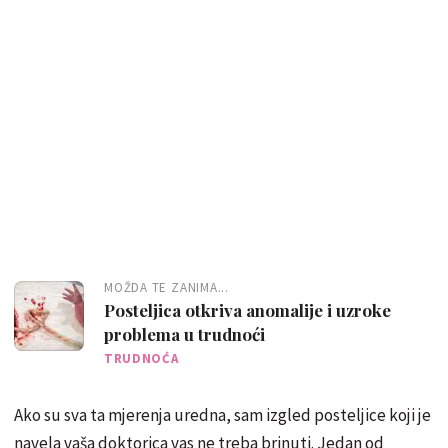
MOŽDA TE ZANIMA...
Posteljica otkriva anomalije i uzroke
problema u trudnoći
TRUDNOĆA
Ako su sva ta mjerenja uredna, sam izgled posteljice koji je
navela vaša doktorica vas ne treba brinuti. Jedan od