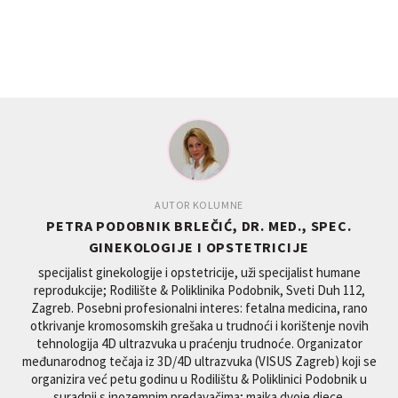
AUTOR KOLUMNE
PETRA PODOBNIK BRLEČIĆ, DR. MED., SPEC.
GINEKOLOGIJE I OPSTETRICIJE
specijalist ginekologije i opstetricije, uži specijalist humane
reprodukcije; Rodilište & Poliklinika Podobnik, Sveti Duh 112,
Zagreb. Posebni profesionalni interes: fetalna medicina, rano
otkrivanje kromosomskih grešaka u trudnoći i korištenje novih
tehnologija 4D ultrazvuka u praćenju trudnoće. Organizator
međunarodnog tečaja iz 3D/4D ultrazvuka (VISUS Zagreb) koji se
organizira već petu godinu u Rodilištu & Poliklinici Podobnik u
suradnji s inozemnim predavačima; majka dvoje djece.