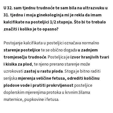
U 32. sam tjednu trudnoće te sam bila na ultrazvuku u
31. tjednu i moja ginekologinja mi je rekla da imam
kalcifikate na posteljici 1/2 stupnja. Što bi to trebalo
značiti i koliko je to opasno?
Postojanje kalcifikata u posteljici označava normalno
starenje posteljice
te se obično događa
u zadnjem
tromjesečju trudnoće
. Posteljica je
izvor hranjivih tvari
i kisika za plod
, te njeno prerano starenje može
uzrokovati
zastoj u rastu ploda
. Stoga je bitno raditi
serijska
mjerenja veličine fetusa, odrediti količinu
plodove vode i pratiti prokrvljenost
posteljice
doplerskim mjerenjima protoka u krvnim žilama
maternice, pupkovine i fetusa.