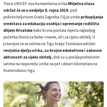
Treća UNICEF-ova humanitarna utrka
Mliječna staza
održat će se u nedjelju 8. rujna 2019.
pod
pokroviteljstvom Grada Zagreba. Cilj je utrke
prikupljanje
sredstava za edukaciju osoblja i opremanje rodilišta
diljem Hrvatske
kako bi ona postala mjesta najboljeg
početka života za bebe i mame, ali i za cijelu obitelj. U
jutarnjim će se satima na Trgu kralja Tomislava održati
revijalna dječja utrka, uz brojne edukativne i zabavne
aktivnosti za cijelu obitelj
, dok su u poslijepodnevnim
satima na rasporedu utrke na pet i deset kilometara na
Kvaternikovu trgu.