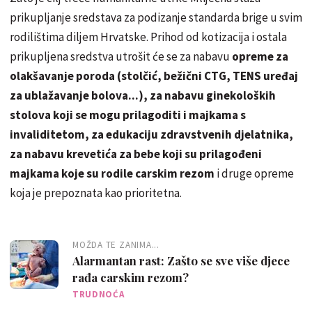
prikupljanje sredstava za podizanje standarda brige u svim
rodilištima diljem Hrvatske. Prihod od kotizacija i ostala
prikupljena sredstva utrošit će se za nabavu
opreme za
olakšavanje poroda (stolčić, bežični CTG, TENS uređaj
za ublažavanje bolova...), za nabavu ginekoloških
stolova koji se mogu prilagoditi i majkama s
invaliditetom, za edukaciju zdravstvenih djelatnika,
za nabavu krevetića za bebe koji su prilagođeni
majkama koje su rodile carskim rezom
i druge opreme
koja je prepoznata kao prioritetna.
MOŽDA TE ZANIMA...
Alarmantan rast: Zašto se sve više djece
rađa carskim rezom?
TRUDNOĆA