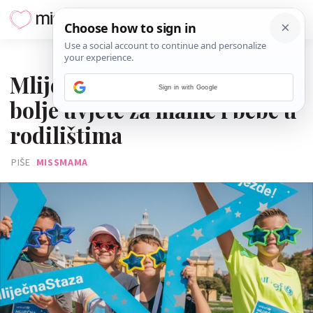
26. TRAVNJA 2019.
Mliječna staza: Trčimo za
Sign in with Google
bolje uvjete za mame i bebe u
rodilištima
PIŠE
MISSMAMA