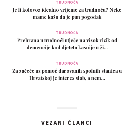
TRUDNOĆA
Je li kolovoz idealno vrijeme za trudnoću? Neke
mame kažu da je pun pogodak
TRUDNOĆA
Prehrana u trudnoći utječe na visok rizik od
demencije kod djeteta kasnije u ži…
TRUDNOĆA
Za začeće uz pomoć darovanih spolnih stanica u
Hrvatskoj je interes slab, a nem…
VEZANI ČLANCI