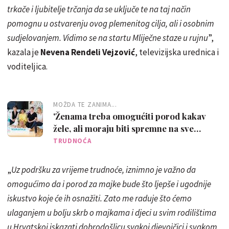
trkače i ljubitelje trčanja da se uključe te na taj način
pomognu u ostvarenju ovog plemenitog cilja, ali i osobnim
sudjelovanjem. Vidimo se na startu Mliječne staze u rujnu
”,
kazala je
Nevena Rendeli Vejzović
, televizijska urednica i
voditeljica.
MOŽDA TE ZANIMA...
'Ženama treba omogućiti porod kakav
žele, ali moraju biti spremne na sve
promjene'
TRUDNOĆA
„
Uz podršku za vrijeme trudnoće, iznimno je važno da
omogućimo da i porod za majke bude što ljepše i ugodnije
iskustvo koje će ih osnažiti. Zato me raduje što ćemo
ulaganjem u bolju skrb o majkama i djeci u svim rodilištima
u Hrvatskoj iskazati dobrodošlicu svakoj djevojčici i svakom