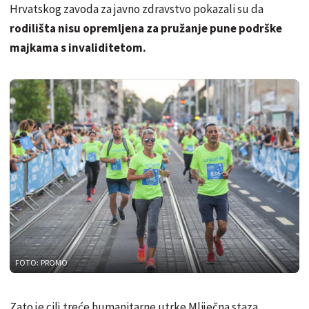
Hrvatskog zavoda za javno zdravstvo pokazali su da
rodilišta nisu opremljena za pružanje pune podrške
majkama s invaliditetom.
FOTO: PROMO
Zato je cilj treće humanitarne utrke Mliječna staza