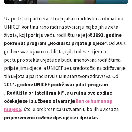
Uz podršku partnera, stručnjaka u rodilištima i donatora
UNICEF kontinuirano radi na stvaranju najboljih uvjeta
života, koji počinju već u rodilištu te je još
1993. godine
pokrenut program „Rodilišta prijatelji djece”.
Od 2017.
godine sva su javna rodilišta, njih trideset i jedno,
postupno stekla uvjete da budu imenovana rodilištima
prijateljima djece, a UNICEF se usredotočio na održavanje
tih uvjeta u partnerstvu s Ministarstvom zdravstva. Od
2014. godine UNICEF podržava i pilot-program
„Rodilišta prijatelji majki”
, a
u rujnu ove godine
očekuje se i službeno otvaranje
Banke humanog
mlijeka
, š
to je prekretnica u stvaranju boljih uvjeta za
prijevremeno rođene djevojčice i dječake.