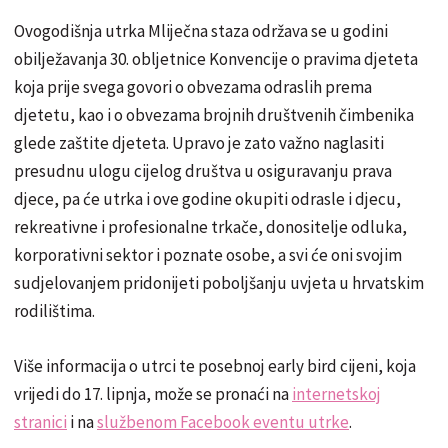
Ovogodišnja utrka Mliječna staza održava se u godini
obilježavanja 30. obljetnice Konvencije o pravima djeteta
koja prije svega govori o obvezama odraslih prema
djetetu, kao i o obvezama brojnih društvenih čimbenika
glede zaštite djeteta. Upravo je zato važno naglasiti
presudnu ulogu cijelog društva u osiguravanju prava
djece, pa će utrka i ove godine okupiti odrasle i djecu,
rekreativne i profesionalne trkače, donositelje odluka,
korporativni sektor i poznate osobe, a svi će oni svojim
sudjelovanjem pridonijeti poboljšanju uvjeta u hrvatskim
rodilištima.
Više informacija o utrci te posebnoj early bird cijeni, koja
vrijedi do 17. lipnja, može se pronaći na
internetskoj
stranici
i na
službenom Facebook eventu utrke
.