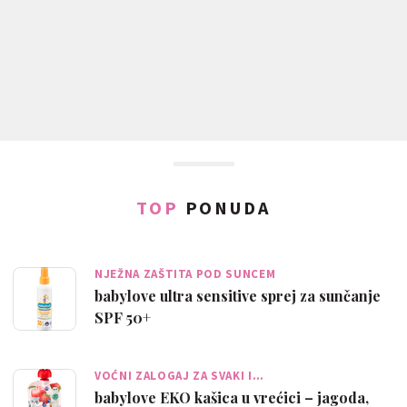
TOP
PONUDA
NJEŽNA ZAŠTITA POD SUNCEM
babylove ultra sensitive sprej za sunčanje
SPF 50+
VOĆNI ZALOGAJ ZA SVAKI I…
babylove EKO kašica u vrećici – jagoda,