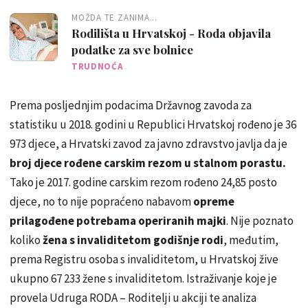
MOŽDA TE ZANIMA...
Rodilišta u Hrvatskoj - Roda objavila
podatke za sve bolnice
TRUDNOĆA
Prema posljednjim podacima Državnog zavoda za
statistiku u 2018. godini u Republici Hrvatskoj rođeno je 36
973 djece, a Hrvatski zavod za javno zdravstvo javlja da je
broj djece rođene carskim rezom u stalnom porastu.
Tako je 2017. godine carskim rezom rođeno 24,85 posto
djece, no to nije popraćeno nabavom
opreme
prilagođene potrebama operiranih majki
. Nije poznato
koliko
žena s invaliditetom godišnje rodi
, međutim,
prema Registru osoba s invaliditetom, u Hrvatskoj žive
ukupno 67 233 žene s invaliditetom. Istraživanje koje je
provela Udruga RODA – Roditelji u akciji te analiza