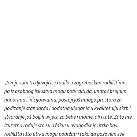
„
Svoje sam tri djevojčice rodila u zagrebačkim rodilištima,
pa iz osobnog iskustva mogu potvrditi da, unatoč brojnim
naporima i inicijativama, postoji još mnogo prostora za
podizanje standarda i dodatna ulaganja u kvalitetniju skrb i
stvaranje još boljih uvjeta za bebe i mame, ali i tate. Zato me
izuzetno raduje što su u fokusu ovogodišnje utrke baš
rodilišta i što utrku mogu podržati i tako da pozovem sve