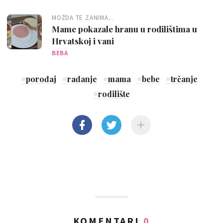
MOŽDA TE ZANIMA...
Mame pokazale hranu u rodilištima u
Hrvatskoj i vani
BEBA
#
porođaj
#
rađanje
#
mama
#
bebe
#
trčanje
#
rodilište
KOMENTARI
0