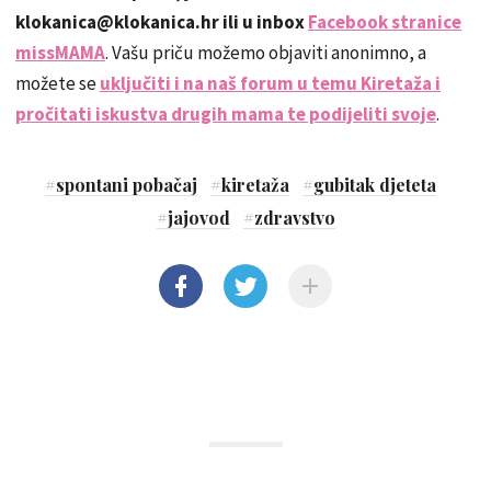
klokanica@klokanica.hr ili u inbox
Facebook stranice
missMAMA
. Vašu priču možemo objaviti anonimno, a
možete se
uključiti i na naš forum u temu Kiretaža i
pročitati iskustva drugih mama te podijeliti svoje
.
#
spontani pobačaj
#
kiretaža
#
gubitak djeteta
#
jajovod
#
zdravstvo