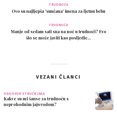
TRUDNOĆA
Ovo su najljepša 'sunčana' imena za ljetnu bebu
TRUDNOĆA
Manje od sedam sati sna na noć u trudnoći? Evo
što se može javiti kao posljedic…
VEZANI ČLANCI
ODGOVOR STRUČNJAKA
Kakve su mi šanse za trudnoću s
neprohodnim jajovodom?