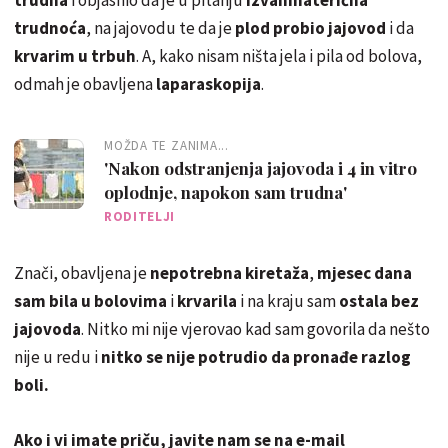
trudnoća
, na jajovodu te da je
plod probio jajovod
i da
krvarim u trbuh
. A, kako nisam ništa jela i pila od bolova,
odmah je obavljena
laparaskopija
.
MOŽDA TE ZANIMA...
'Nakon odstranjenja jajovoda i 4 in vitro
oplodnje, napokon sam trudna'
RODITELJI
Znači, obavljena je
nepotrebna kiretaža
,
mjesec dana
sam bila u bolovima
i
krvarila
i na kraju sam
ostala bez
jajovoda
. Nitko mi nije vjerovao kad sam govorila da nešto
nije u redu i
nitko se nije potrudio da pronađe razlog
boli.
Ako i vi imate priču, javite nam se na e-mail