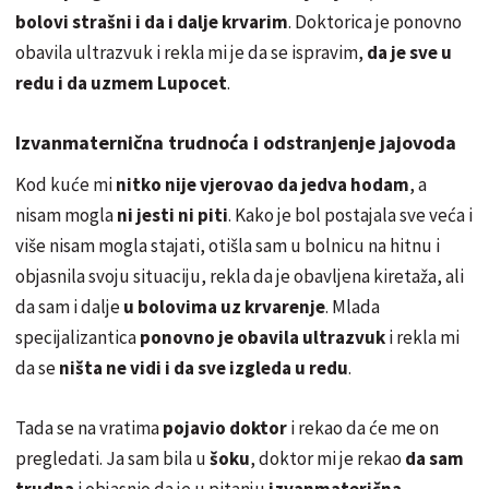
bolovi strašni i da i dalje krvarim
. Doktorica je ponovno
obavila ultrazvuk i rekla mi je da se ispravim,
da je sve u
redu i da uzmem Lupocet
.
Izvanmaternična trudnoća i odstranjenje jajovoda
Kod kuće mi
nitko nije vjerovao da jedva hodam
, a
nisam mogla
ni jesti ni piti
. Kako je bol postajala sve veća i
više nisam mogla stajati, otišla sam u bolnicu na hitnu i
objasnila svoju situaciju, rekla da je obavljena kiretaža, ali
da sam i dalje
u bolovima uz krvarenje
. Mlada
specijalizantica
ponovno je obavila ultrazvuk
i rekla mi
da se
ništa ne vidi i da sve izgleda u redu
.
Tada se na vratima
pojavio doktor
i rekao da će me on
pregledati. Ja sam bila u
šoku
, doktor mi je rekao
da sam
trudna
i objasnio da je u pitanju
izvanmaterična