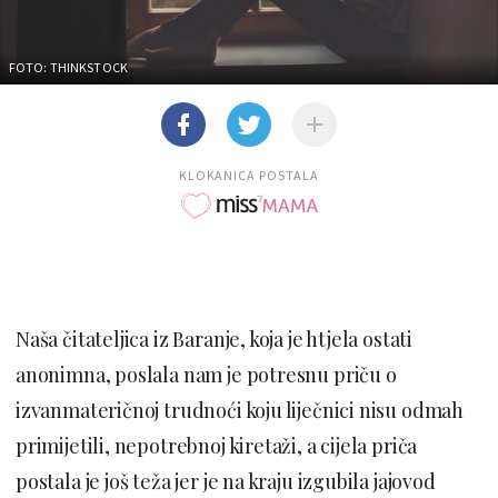
FOTO: THINKSTOCK
KLOKANICA POSTALA
Naša čitateljica iz Baranje, koja je htjela ostati
anonimna, poslala nam je potresnu priču o
izvanmateričnoj trudnoći koju liječnici nisu odmah
primijetili, nepotrebnoj kiretaži, a cijela priča
postala je još teža jer je na kraju izgubila jajovod