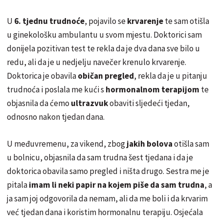
U
6. tjednu trudnoće
, pojavilo se
krvarenje
te sam otišla
u ginekološku ambulantu u svom mjestu. Doktorici sam
donijela pozitivan test te rekla da je dva dana sve bilo u
redu, ali da je u nedjelju navečer krenulo krvarenje.
Doktorica je obavila
običan pregled
, rekla da je u pitanju
trudnoća i poslala me kući s
hormonalnom terapijom
te
objasnila da ćemo
ultrazvuk
obaviti sljedeći tjedan,
odnosno nakon tjedan dana.
U međuvremenu, za vikend, zbog
jakih bolova
otišla sam
u bolnicu, objasnila da sam trudna šest tjedana i da je
doktorica obavila samo pregled i ništa drugo. Sestra me je
pitala
imam li neki papir na kojem piše da sam trudna
, a
ja sam joj odgovorila da nemam, ali da me boli i da krvarim
već tjedan dana i koristim hormonalnu terapiju. Osjećala