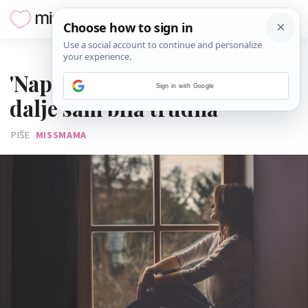
07. RUJNA 2017.
'Napravili su mi kiretažu, ali i
Sign in with Google
dalje sam bila trudna'
PIŠE
MISSMAMA