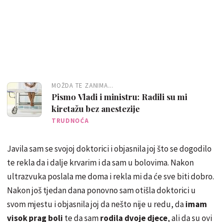
MOŽDA TE ZANIMA...
Pismo Vladi i ministru: Radili su mi
kiretažu bez anestezije
TRUDNOĆA
Javila sam se svojoj doktorici i objasnila joj što se dogodilo
te rekla da i dalje krvarim i da sam u bolovima. Nakon
ultrazvuka poslala me doma i rekla mi da će sve biti dobro.
Nakon još tjedan dana ponovno sam otišla doktorici u
svom mjestu i objasnila joj da nešto nije u redu, da
imam
visok prag boli
te da sam
rodila dvoje djece
, ali da su ovi