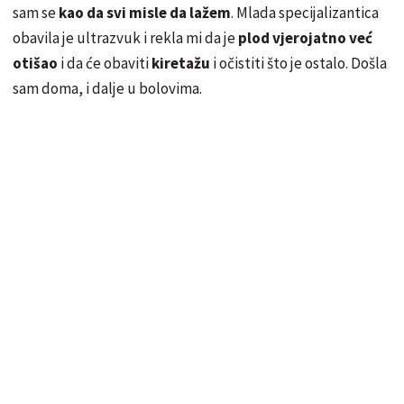
sam se
kao da svi misle da lažem
. Mlada specijalizantica
obavila je ultrazvuk i rekla mi da je
plod vjerojatno već
otišao
i da će obaviti
kiretažu
i očistiti što je ostalo. Došla
sam doma, i dalje u bolovima.