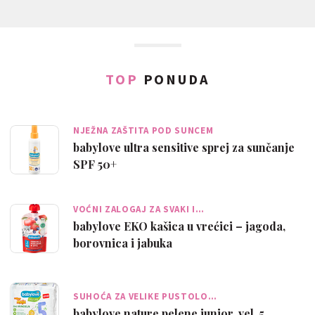
TOP
PONUDA
NJEŽNA ZAŠTITA POD SUNCEM
babylove ultra sensitive sprej za sunčanje
SPF 50+
VOĆNI ZALOGAJ ZA SVAKI I…
babylove EKO kašica u vrećici – jagoda,
borovnica i jabuka
SUHOĆA ZA VELIKE PUSTOLO…
babylove nature pelene junior, vel. 5