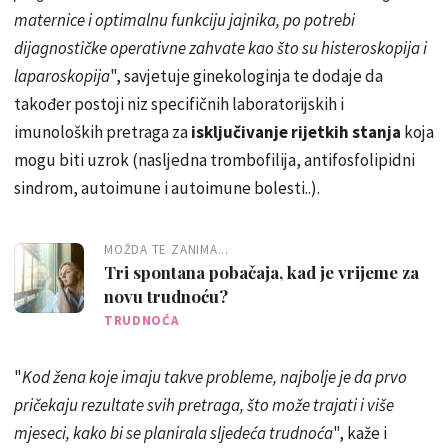
maternice i optimalnu funkciju jajnika, po potrebi
dijagnostičke operativne zahvate kao što su histeroskopija i
laparoskopija
", savjetuje ginekologinja te dodaje da
također postoji niz specifičnih laboratorijskih i
imunoloških pretraga za
isključivanje rijetkih stanja
koja
mogu biti uzrok (nasljedna trombofilija, antifosfolipidni
sindrom, autoimune i autoimune bolesti..).
MOŽDA TE ZANIMA...
Tri spontana pobačaja, kad je vrijeme za
novu trudnoću?
TRUDNOĆA
"
Kod žena koje imaju takve probleme, najbolje je da prvo
pričekaju rezultate svih pretraga, što može trajati i više
mjeseci, kako bi se planirala sljedeća trudnoća
", kaže i