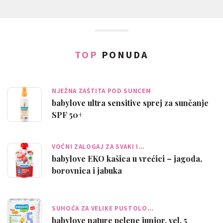
TOP
PONUDA
NJEŽNA ZAŠTITA POD SUNCEM
babylove ultra sensitive sprej za sunčanje
SPF 50+
VOĆNI ZALOGAJ ZA SVAKI I…
babylove EKO kašica u vrećici – jagoda,
borovnica i jabuka
SUHOĆA ZA VELIKE PUSTOLO…
babylove nature pelene junior, vel. 5