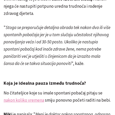
njega će nastupiti potpuno uredna trudnoća i rođenje
zdravog djeteta.
"
Stoga se preporučuje detaljna obrada tek nakon dva ili više
spontanih pobačaja jer je u tom slučaju učestalost njihovog
ponavljanja veća i od 30-50 posto. Ukoliko je nastupio
spontani pobačaj kod inače zdrave žene, nema potrebe
paničariti već je utješiti s činjenicom da je izrazito mala
šansa da će se takva situacija ponoviti
", kaže.
Koja je idealna pauza između trudnoća?
No čitateljice koje su imale spontani pobačaj pitaju se
nakon koliko vremena
smiju ponovno početi raditi na bebi.
Miki
je napisala: "
Meni je doktor nakon spontanog, odnosno