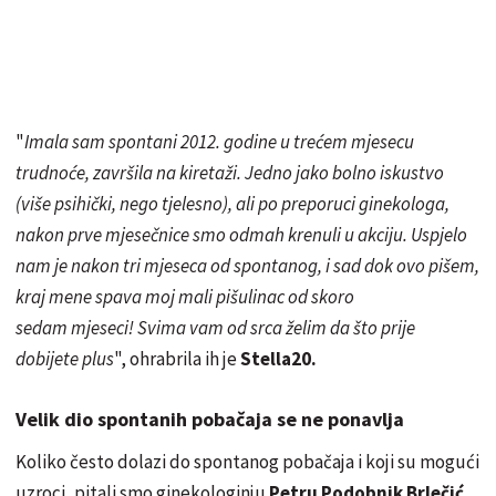
"
Imala sam spontani 2012. godine u trećem mjesecu
trudnoće, završila na kiretaži. Jedno jako bolno iskustvo
(više psihički, nego tjelesno), ali po preporuci ginekologa,
nakon prve mjesečnice smo odmah krenuli u akciju. Uspjelo
nam je nakon tri mjeseca od spontanog, i sad dok ovo pišem,
kraj mene spava moj mali pišulinac od skoro
sedam mjeseci! Svima vam od srca želim da što prije
dobijete plus
", ohrabrila ih je
Stella20.
Velik dio spontanih pobačaja se ne ponavlja
Koliko često dolazi do spontanog pobačaja i koji su mogući
uzroci, pitali smo ginekologinju
Petru Podobnik Brlečić
.