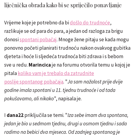
liječnička obrada kako bi se spriječilo ponavljanje
Vrijeme koje je potrebno da bi
došlo do trudnoće
,
razlikuje se od para do para, a jedan od razloga za brigu
donosi
spontani pobačaj
. Mnoge žene pitaju se kada mogu
ponovno početi planirati trudnoću nakon ovakvog gubitka
djeteta i hoće li sljedeća trudnoća biti zdrava i s bebom
sve u redu.
Marincica
je na forumu otvorila temu u kojoj je
pitala
koliko vam je trebalo da zatrudnite
poslije spontanog pobačaja
. "
Ja sam nažalost prije dvije
godine imala spontani u 11. tjednu trudnoće i od tada
pokušavamo, ali nikako
", napisala je.
I
dana22
priključila se temi. "
Iza sebe imam dva spontana,
jedan je bio u sedmom tjednu, drugi u osmom tjednu i sada
radimo na bebici dva mjeseca. Od zadnjeg spontanog je