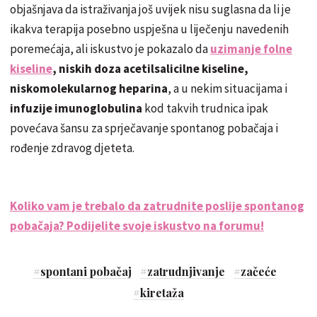
objašnjava da istraživanja još uvijek nisu suglasna da li je
ikakva terapija posebno uspješna u liječenju navedenih
poremećaja, ali iskustvo je pokazalo da
uzimanje folne
kiseline
, niskih doza acetilsalicilne kiseline,
niskomolekularnog heparina
, a u nekim situacijama i
infuzije imunoglobulina
kod takvih trudnica ipak
povećava šansu za sprječavanje spontanog pobačaja i
rođenje zdravog djeteta.
Koliko vam je trebalo da zatrudnite poslije spontanog
pobačaja? Podijelite svoje iskustvo na forumu!
#
spontani pobačaj
#
zatrudnjivanje
#
začeće
#
kiretaža