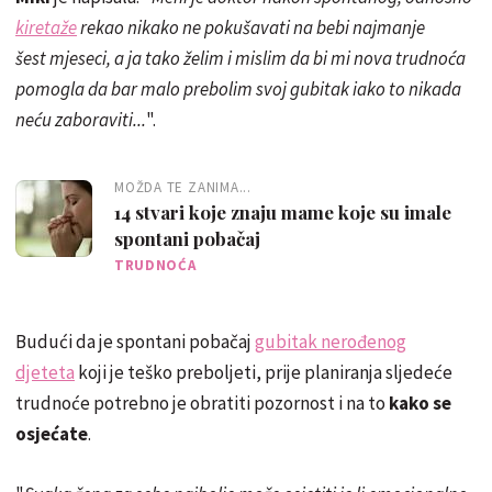
kiretaže
rekao nikako ne pokušavati na bebi najmanje
šest mjeseci, a ja tako želim i mislim da bi mi nova trudnoća
pomogla da bar malo prebolim svoj gubitak iako to nikada
neću zaboraviti...
".
MOŽDA TE ZANIMA...
14 stvari koje znaju mame koje su imale
spontani pobačaj
TRUDNOĆA
Budući da je spontani pobačaj
gubitak nerođenog
djeteta
koji je teško preboljeti, prije planiranja sljedeće
trudnoće potrebno je obratiti pozornost i na to
kako se
osjećate
.