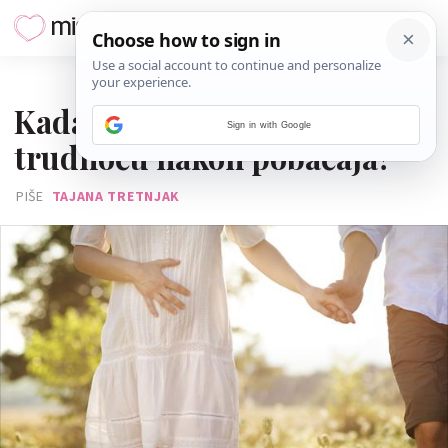
07. OŽUJKA 2021.
Kada je vrijeme za novu
Sign in with Google
trudnoću nakon pobačaja?
PIŠE
TAJANA TRETNJAK