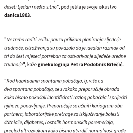
deseti tjedan i nešto sitno
", podijelila je svoje iskustvo
danica1803
.
"
Ne treba raditi veliku pauzu prilikom planiranja sljedeće
trudnoće, istraživanja su pokazala da je idealan razmak od
tri do šest mjeseci potreban za ostvarivanje sljedeće uredne
trudnoće
", kaže
ginekologinja Petra Podobnik Brlečić.
"
Kod habitualnih spontanih pobačaja, tj. više od
dva spontana pobačaja, se svakako preporučuje obrada
kako bismo pokušali identificirati razlog pobačaja i spriječiti
njihovo ponavljanje. Preporučuje se učiniti kariogram oba
partnera, laboratorijske pretrage za isključivanje bolesti
štitnjače, dijabetes, i ostalih hormonskih poremećaja,
pregled ultrazvukom kako bismo utvrdili normalnost građe