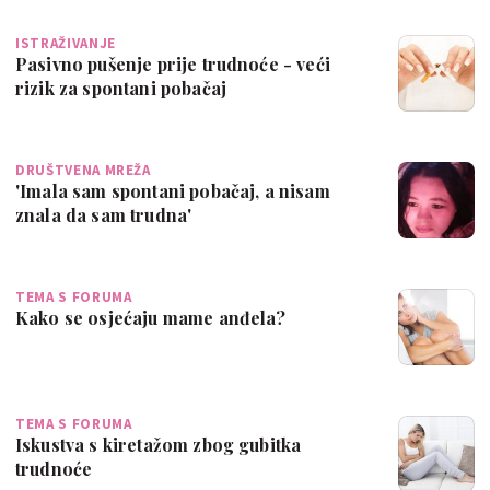
ISTRAŽIVANJE
Pasivno pušenje prije trudnoće - veći
rizik za spontani pobačaj
DRUŠTVENA MREŽA
'Imala sam spontani pobačaj, a nisam
znala da sam trudna'
TEMA S FORUMA
Kako se osjećaju mame anđela?
TEMA S FORUMA
Iskustva s kiretažom zbog gubitka
trudnoće