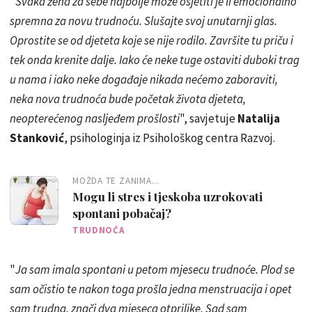
"
Svaka žena za sebe najbolje može osjetiti je li emocionalno
spremna za novu trudnoću. Slušajte svoj unutarnji glas.
Oprostite se od djeteta koje se nije rodilo. Završite tu priču i
tek onda krenite dalje. Iako će neke tuge ostaviti duboki trag
u nama i iako neke događaje nikada nećemo zaboraviti,
neka nova trudnoća bude početak života djeteta,
neopterećenog nasljeđem prošlosti
", savjetuje
Natalija
Stanković
, psihologinja iz Psihološkog centra Razvoj.
MOŽDA TE ZANIMA...
Mogu li stres i tjeskoba uzrokovati
spontani pobačaj?
TRUDNOĆA
"
Ja sam imala spontani u petom mjesecu trudnoće. Plod se
sam očistio te nakon toga prošla jedna menstruacija i opet
sam trudna, znači dva mjeseca otprilike. Sad sam