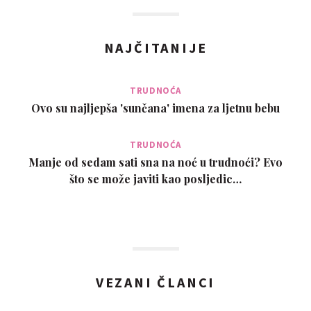
NAJČITANIJE
TRUDNOĆA
Ovo su najljepša 'sunčana' imena za ljetnu bebu
TRUDNOĆA
Manje od sedam sati sna na noć u trudnoći? Evo
što se može javiti kao posljedic…
VEZANI ČLANCI