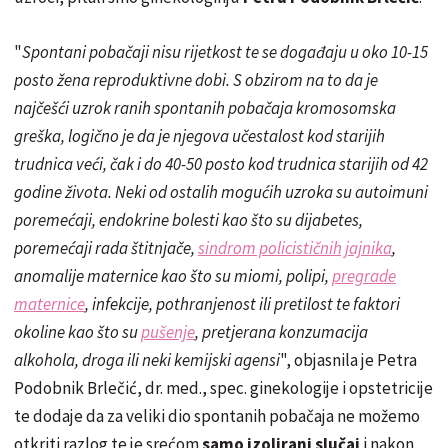
"
Spontani pobačaji nisu rijetkost te se događaju u oko 10-15
posto žena reproduktivne dobi. S obzirom na to da je
najčešći uzrok ranih spontanih pobačaja kromosomska
greška, logično je da je njegova učestalost kod starijih
trudnica veći, čak i do 40-50 posto kod trudnica starijih od 42
godine života. Neki od ostalih mogućih uzroka su autoimuni
poremećaji, endokrine bolesti kao što su dijabetes,
poremećaji rada štitnjače,
sindrom policističnih jajnika
,
anomalije maternice kao što su miomi, polipi,
pregrade
maternice
, infekcije, pothranjenost ili pretilost te faktori
okoline kao što su
pušenje
, pretjerana konzumacija
alkohola, droga ili neki kemijski agensi
", objasnila je Petra
Podobnik Brlečić, dr. med., spec. ginekologije i opstetricije
te dodaje da za veliki dio spontanih pobačaja ne možemo
otkriti razlog te je srećom
samo izolirani slučaj
i nakon