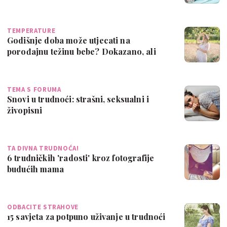
TEMPERATURE
Godišnje doba može utjecati na
porođajnu težinu bebe? Dokazano, ali
nije jasno …
TEMA S FORUMA
Snovi u trudnoći: strašni, seksualni i
živopisni
TA DIVNA TRUDNOĆA!
6 trudničkih 'radosti' kroz fotografije
budućih mama
ODBACITE STRAHOVE
15 savjeta za potpuno uživanje u trudnoći