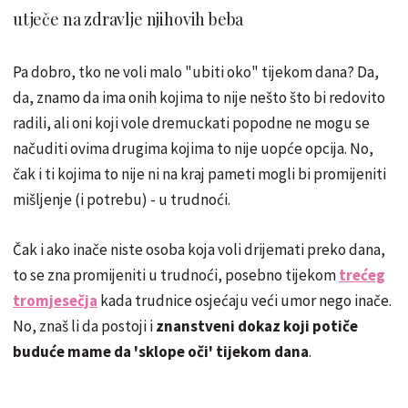
utječe na zdravlje njihovih beba
Pa dobro, tko ne voli malo "ubiti oko" tijekom dana? Da,
da, znamo da ima onih kojima to nije nešto što bi redovito
radili, ali oni koji vole dremuckati popodne ne mogu se
načuditi ovima drugima kojima to nije uopće opcija. No,
čak i ti kojima to nije ni na kraj pameti mogli bi promijeniti
mišljenje (i potrebu) - u trudnoći.
Čak i ako inače niste osoba koja voli drijemati preko dana,
to se zna promijeniti u trudnoći, posebno tijekom
trećeg
tromjesečja
kada trudnice osjećaju veći umor nego inače.
No, znaš li da postoji i
znanstveni dokaz koji potiče
buduće mame da 'sklope oči' tijekom dana
.