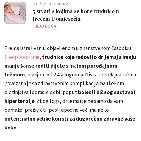
MOŽDA TE ZANIMA...
5 stvari s kojima se bore trudnice u
trećem tromjesečju
TRUDNOĆA
Prema istraživanju objavljenom u znanstvenom časopisu
Sleep Medicine
,
trudnice koje redovito drijemaju imaju
manje šanse roditi dijete s malom porođajnom
težinom
, manjom od 2.4 kilograma. Niska porođajna težina
povezana je sa zdravstvenim komplikacijama tijekom
djetinjstva i odrasle dobi, poput
bolesti dišnog sustava i
hipertenzije
. Zbog toga, drijemanje ne samo da vam
pomaže 'preživjeti' poslijepodne već ima neke
potencijalno velike koristi za dugoročno zdravlje vaše
bebe
.