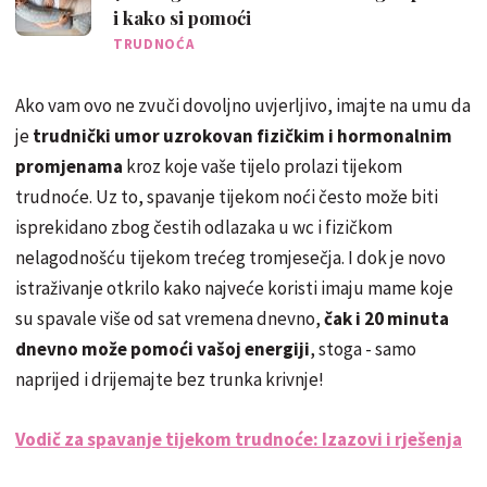
i kako si pomoći
TRUDNOĆA
Ako vam ovo ne zvuči dovoljno uvjerljivo, imajte na umu da
je
trudnički umor uzrokovan fizičkim i hormonalnim
promjenama
kroz koje vaše tijelo prolazi tijekom
trudnoće. Uz to, spavanje tijekom noći često može biti
isprekidano zbog čestih odlazaka u wc i fizičkom
nelagodnošću tijekom trećeg tromjesečja. I dok je novo
istraživanje otkrilo kako najveće koristi imaju mame koje
su spavale više od sat vremena dnevno,
čak i 20 minuta
dnevno može pomoći vašoj energiji
, stoga - samo
naprijed i drijemajte bez trunka krivnje!
Vodič za spavanje tijekom trudnoće: Izazovi i rješenja