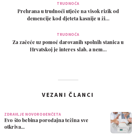
TRUDNOĆA
Prehrana u trudnoći utječe na visok rizik od
demencije kod djeteta kasnije u ži…
TRUDNOĆA
Za začeće uz pomoć darovanih spolnih stanica u
Hrvatskoj je interes slab, a nem…
VEZANI ČLANCI
ZDRAVLJE NOVOROĐENČETA
Evo što bebina porođajna težina sve
otkriva...