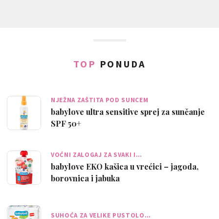
TOP
PONUDA
NJEŽNA ZAŠTITA POD SUNCEM
babylove ultra sensitive sprej za sunčanje
SPF 50+
VOĆNI ZALOGAJ ZA SVAKI I…
babylove EKO kašica u vrećici – jagoda,
borovnica i jabuka
SUHOĆA ZA VELIKE PUSTOLO…