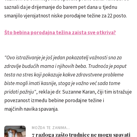
saznali da je drijemanje do barem pet dana u tjednu
smanjilo vjerojatnost niske porođajne težine za 22 posto.
Što bebina porođajna težina zaista sve otkriva?
"Ovo istraživanje je još jedan pokazatelj važnosti sna za
zdravlje budućih mama i njihovih beba. Trudnoća je poput
testa na stres koji pokazuje kakve zdravstvene probleme
biste mogli imati kasnije, stoga je važno već sada tome
pridati pažnju"
, rekla je dr. Suzanne Karan, čiji tim istražuje
povezanost između bebine porođajne težine i
majčinih navika spavanja.
MOŽDA TE ZANIMA...
7 razloga zašto trudnice ne mogu spavati