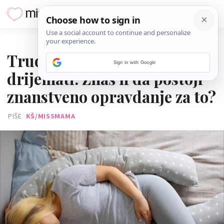
09. SRPNJA 2025.
Trudnice moraju češće
Sign in with Google
drijemati. Znaš li da postoji
znanstveno opravdanje za to?
PIŠE
KŠ/MISSMAMA