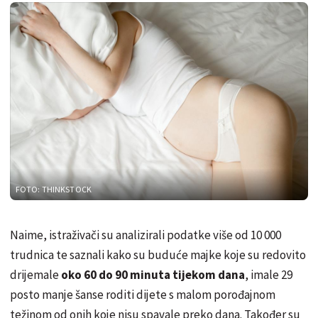
FOTO: THINKSTOCK
Naime, istraživači su analizirali podatke više od 10 000
trudnica te saznali kako su buduće majke koje su redovito
drijemale
oko 60 do 90 minuta tijekom dana
, imale 29
posto manje šanse roditi dijete s malom porođajnom
težinom od onih koje nisu spavale preko dana. Također su