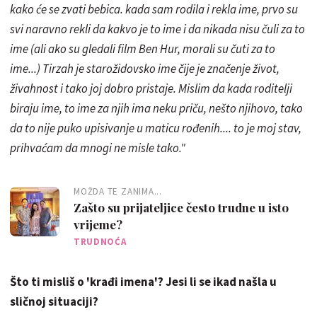
kako će se zvati bebica. kada sam rodila i rekla ime, prvo su
svi naravno rekli da kakvo je to ime i da nikada nisu čuli za to
ime (ali ako su gledali film Ben Hur, morali su čuti za to
ime...) Tirzah je starožidovsko ime čije je značenje život,
živahnost i tako joj dobro pristaje. Mislim da kada roditelji
biraju ime, to ime za njih ima neku priču, nešto njihovo, tako
da to nije puko upisivanje u maticu rođenih.... to je moj stav,
prihvaćam da mnogi ne misle tako."
MOŽDA TE ZANIMA...
Zašto su prijateljice često trudne u isto
vrijeme?
TRUDNOĆA
Što ti misliš o 'krađi imena'? Jesi li se ikad našla u
sličnoj situaciji?