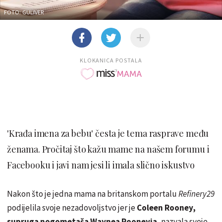
FOTO: GULIVER
KLOKANICA POSTALA
'Krađa imena za bebu' česta je tema rasprave među
ženama. Pročitaj što kažu mame na našem forumu i
Facebooku i javi nam jesi li imala slično iskustvo
Nakon što je jedna mama na britanskom portalu
Refinery29
podijelila svoje nezadovoljstvo jer je
Coleen Rooney,
supruga nogometaša Waynea Rooneyja
, nazvala svoje