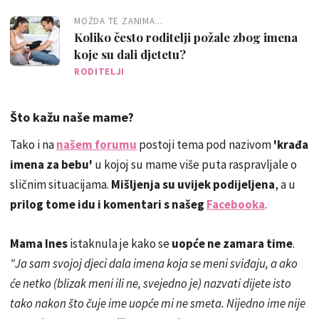
MOŽDA TE ZANIMA...
Koliko često roditelji požale zbog imena
koje su dali djetetu?
RODITELJI
Što kažu naše mame?
Tako i na
našem forumu
postoji tema pod nazivom
'krađa
imena za bebu'
u kojoj su mame više puta raspravljale o
sličnim situacijama.
Mišljenja su uvijek podijeljena
, a u
prilog tome idu i komentari s našeg
Facebooka
.
Mama Ines
istaknula je kako se
uopće ne zamara time
.
"Ja sam svojoj djeci dala imena koja se meni sviđaju, a ako
će netko (blizak meni ili ne, svejedno je) nazvati dijete isto
tako nakon što čuje ime uopće mi ne smeta. Nijedno ime nije