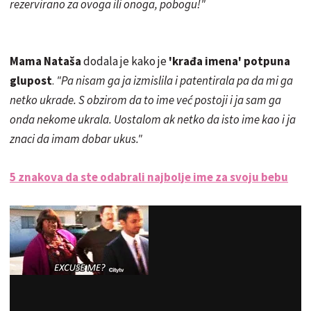
rezervirano za ovoga ili onoga, pobogu!"
Mama Nataša
dodala je kako je
'krađa imena' potpuna
glupost
.
"Pa nisam ga ja izmislila i patentirala pa da mi ga
netko ukrade. S obzirom da to ime već postoji i ja sam ga
onda nekome ukrala. Uostalom ak netko da isto ime kao i ja
znaci da imam dobar ukus."
5 znakova da ste odabrali najbolje ime za svoju bebu