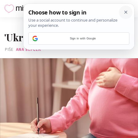
23. LISTOPADA 2018.
'Ukrala mi je ime za bebu!'
Sign in with Google
PIŠE
ANA ŠEFČEK