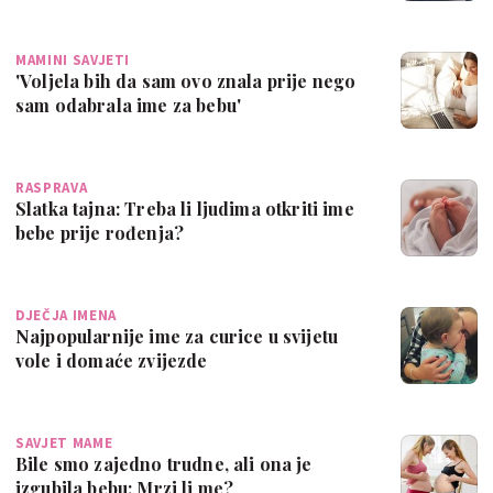
MAMINI SAVJETI
'Voljela bih da sam ovo znala prije nego
sam odabrala ime za bebu'
RASPRAVA
Slatka tajna: Treba li ljudima otkriti ime
bebe prije rođenja?
DJEČJA IMENA
Najpopularnije ime za curice u svijetu
vole i domaće zvijezde
SAVJET MAME
Bile smo zajedno trudne, ali ona je
izgubila bebu: Mrzi li me?