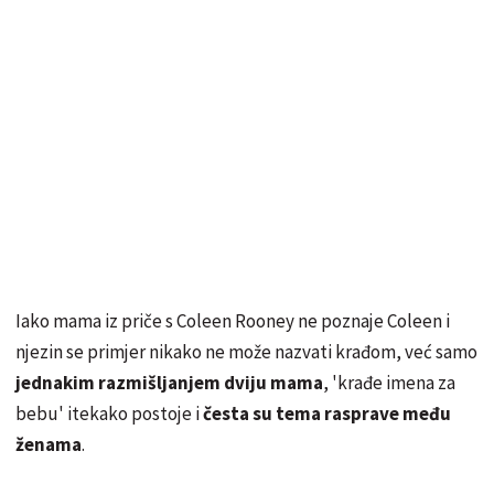
Iako mama iz priče s Coleen Rooney ne poznaje Coleen i
njezin se primjer nikako ne može nazvati krađom, već samo
jednakim razmišljanjem dviju mama
, 'krađe imena za
bebu' itekako postoje i
česta su tema rasprave među
ženama
.