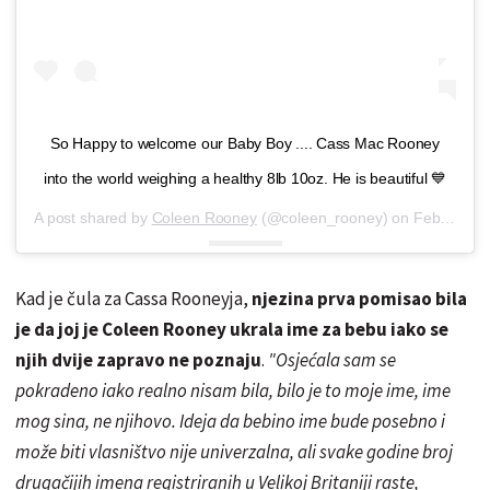
So Happy to welcome our Baby Boy .... Cass Mac Rooney
into the world weighing a healthy 8lb 10oz. He is beautiful 💙
A post shared by
Coleen Rooney
(@coleen_rooney) on
Feb 15, 2018 at 7:53am PST
Kad je čula za Cassa Rooneyja,
njezina prva pomisao bila
je da joj je Coleen Rooney ukrala ime za bebu iako se
njih dvije zapravo ne poznaju
.
"Osjećala sam se
pokradeno iako realno nisam bila, bilo je to moje ime, ime
mog sina, ne njihovo. Ideja da bebino ime bude posebno i
može biti vlasništvo nije univerzalna, ali svake godine broj
drugačijih imena registriranih u Velikoj Britaniji raste,