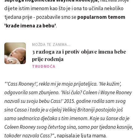
dijete istim imenom kao što je i ona to učinila nekoliko
tjedana prije - pozabavile smo se
popularnom temom
'krađe imena za bebu'
.
MOŽDA TE ZANIMA...
3 razloga za i protiv objave imena bebe
prije rođenja
TRUDNOĆA
"'Cass Rooney!', rekla mi je moja prijateljica. 'Ne kužim',
odgovorila sam zbunjeno. 'Nisi čula? Coleen i Wayne Rooney
nazvali su svoju bebu Cass!' 2015. godine rodila sam svog
sina Cassa i tada je u cijeloj Velikoj Britaniji postojalo još
samo sedmorica dječaka s tim imenom. Koje su šanse da je
Coleen Rooney svog četvrtog sina, samo par tjedana kasnije,
također nazvala Cass?"
, napisala je ljuta mama.