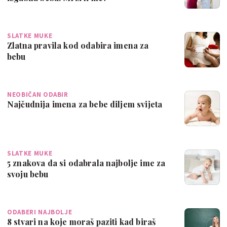
SLATKE MUKE
Zlatna pravila kod odabira imena za
bebu
NEOBIČAN ODABIR
Najčudnija imena za bebe diljem svijeta
SLATKE MUKE
5 znakova da si odabrala najbolje ime za
svoju bebu
ODABERI NAJBOLJE
8 stvari na koje moraš paziti kad biraš