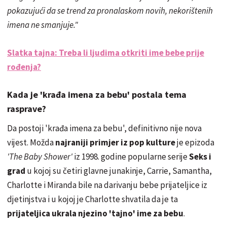
pokazujući da se trend za pronalaskom novih, nekorištenih
imena ne smanjuje."
Slatka tajna: Treba li ljudima otkriti ime bebe prije
rođenja?
Kada je 'krađa imena za bebu' postala tema
rasprave?
Da postoji 'krađa imena za bebu', definitivno nije nova
vijest. Možda
najraniji primjer iz pop kulture
je epizoda
'The Baby Shower'
iz 1998. godine popularne serije
Seks i
grad
u kojoj su četiri glavne junakinje, Carrie, Samantha,
Charlotte i Miranda bile na darivanju bebe prijateljice iz
djetinjstva i u kojoj je Charlotte shvatila da je ta
prijateljica ukrala njezino 'tajno' ime za bebu
.