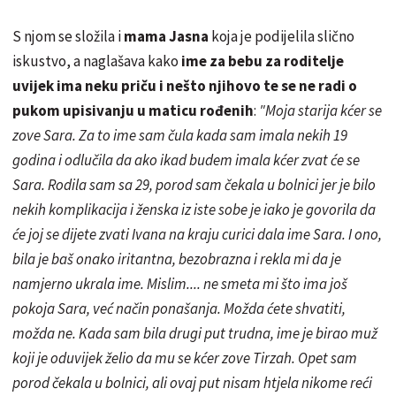
S njom se složila i
mama Jasna
koja je podijelila slično
iskustvo, a naglašava kako
ime za bebu za roditelje
uvijek ima neku priču i nešto njihovo te se ne radi o
pukom upisivanju u maticu rođenih
:
"Moja starija kćer se
zove Sara. Za to ime sam čula kada sam imala nekih 19
godina i odlučila da ako ikad budem imala kćer zvat će se
Sara. Rodila sam sa 29, porod sam čekala u bolnici jer je bilo
nekih komplikacija i ženska iz iste sobe je iako je govorila da
će joj se dijete zvati Ivana na kraju curici dala ime Sara. I ono,
bila je baš onako iritantna, bezobrazna i rekla mi da je
namjerno ukrala ime. Mislim.... ne smeta mi što ima još
pokoja Sara, već način ponašanja. Možda ćete shvatiti,
možda ne. Kada sam bila drugi put trudna, ime je birao muž
koji je oduvijek želio da mu se kćer zove Tirzah. Opet sam
porod čekala u bolnici, ali ovaj put nisam htjela nikome reći