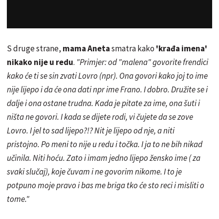
S druge strane,
mama Aneta
smatra kako
'krađa imena'
nikako nije u redu
.
"Primjer: od "malena" govorite frendici
kako će ti se sin zvati Lovro (npr). Ona govori kako joj to ime
nije lijepo i da će ona dati npr ime Frano. I dobro. Družite se i
dalje i ona ostane trudna. Kada je pitate za ime, ona šuti i
ništa ne govori. I kada se dijete rodi, vi čujete da se zove
Lovro. I jel to sad lijepo?!? Nit je lijepo od nje, a niti
pristojno. Po meni to nije u redu i točka. I ja to ne bih nikad
učinila. Niti hoću. Zato i imam jedno lijepo žensko ime ( za
svaki slučaj), koje čuvam i ne govorim nikome. I to je
potpuno moje pravo i bas me briga tko će sto reci i misliti o
tome."