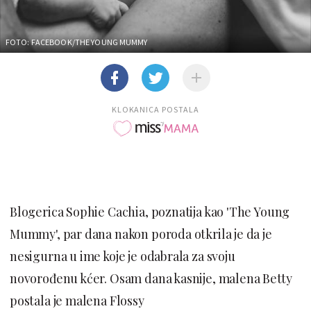
FOTO: FACEBOOK/THE YOUNG MUMMY
KLOKANICA POSTALA
Blogerica Sophie Cachia, poznatija kao 'The Young
Mummy', par dana nakon poroda otkrila je da je
nesigurna u ime koje je odabrala za svoju
novorođenu kćer. Osam dana kasnije, malena Betty
postala je malena Flossy