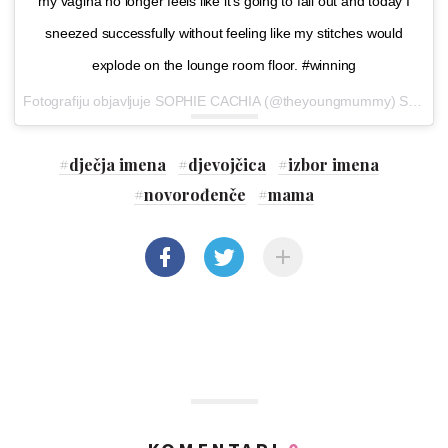
my vagina no longer feels like it's going to fall out and today I
sneezed successfully without feeling like my stitches would
explode on the lounge room floor. #winning
Fotografiju objavljuje SOPHIE CACHIA (@theyoungmummy)
Sij 21, 2017 u 3:32 PST
#
dječja imena
#
djevojčica
#
izbor imena
#
novorođenče
#
mama