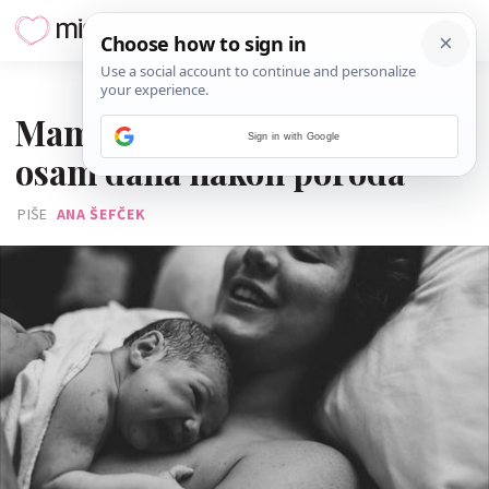
07. VELJAČE 2017.
Mama promijenila ime kćeri
Sign in with Google
osam dana nakon poroda
PIŠE
ANA ŠEFČEK