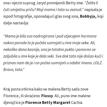
ona i njezin suprug Jaryd promijenili Betty ime.
"Želite li
čuti smiješnu priču? Moji mama i tata su zeznuli."
napisala je
ispod fotografije, oponašajući glas svog sina,
Bobbyja,
koji
dalje nastavlja:
"Mama je bila sva nadrogirana i pod utjecajem hormona
nakon poroda te je počela sumnjati u ime moje seke.
Ali,
nekoliko dana kasnije, ona je totalno pukla i ponovno se
zaljubila u ime koje je dala seki. Sve dok tata nije došao kući i
priznao nam da je i on počeo sumnjati u odabir imena. LOLZ.
Bravo, tata."
Kraj posta otkriva kako se malena Betty sada zove
Florence, ili skraćeno:
Flossy
. Ali, puno ime malene
djevojčice je
Florence Betty Margaret
Cachia.