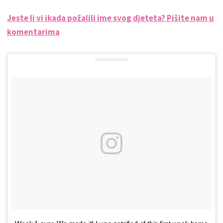
Jeste li vi ikada požalili ime svog djeteta? Pišite nam u
komentarima