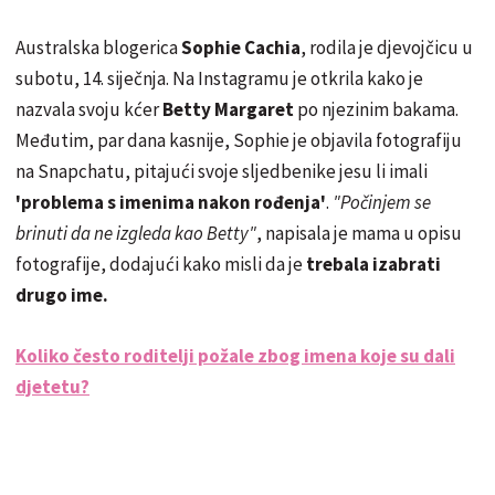
Australska blogerica
Sophie Cachia
, rodila je djevojčicu u
subotu, 14. siječnja. Na Instagramu je otkrila kako je
nazvala svoju kćer
Betty Margaret
po njezinim bakama.
Međutim, par dana kasnije, Sophie je objavila fotografiju
na Snapchatu, pitajući svoje sljedbenike jesu li imali
'problema s imenima nakon rođenja'
.
"Počinjem se
brinuti da ne izgleda kao Betty"
, napisala je mama u opisu
fotografije, dodajući kako misli da je
trebala izabrati
drugo ime.
Koliko često roditelji požale zbog imena koje su dali
djetetu?