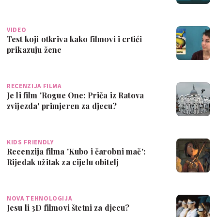
VIDEO
Test koji otkriva kako filmovi i crtići
prikazuju žene
RECENZIJA FILMA
Je li film 'Rogue One: Priča iz Ratova
zvijezda' primjeren za djecu?
KIDS FRIENDLY
Recenzija filma 'Kubo i čarobni mač':
Rijedak užitak za cijelu obitelj
NOVA TEHNOLOGIJA
Jesu li 3D filmovi štetni za djecu?