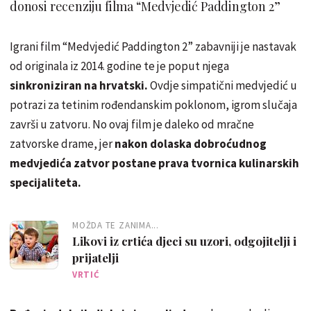
donosi recenziju filma “Medvjedić Paddington 2”
Igrani film “Medvjedić Paddington 2” zabavniji je nastavak
od originala iz 2014. godine te je poput njega
sinkroniziran na hrvatski.
Ovdje simpatični medvjedić u
potrazi za tetinim rođendanskim poklonom, igrom slučaja
završi u zatvoru. No ovaj film je daleko od mračne
zatvorske drame, jer
nakon dolaska dobroćudnog
medvjedića zatvor postane prava tvornica kulinarskih
specijaliteta.
MOŽDA TE ZANIMA...
Likovi iz crtića djeci su uzori, odgojitelji i
prijatelji
VRTIĆ