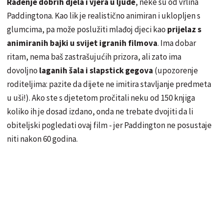
Rađenje dobrih djela i vjera u ljude
, neke su od vrlina
Paddingtona. Kao lik je realistično animiran i uklopljen s
glumcima, pa može poslužiti mlađoj djeci kao
prijelaz s
animiranih bajki u svijet igranih filmova
. Ima dobar
ritam, nema baš zastrašujućih prizora, ali zato ima
dovoljno
laganih šala i slapstick gegova
(upozorenje
roditeljima: pazite da dijete ne imitira stavljanje predmeta
u uši!). Ako ste s djetetom pročitali neku od 150 knjiga
koliko ih je dosad izdano, onda ne trebate dvojiti da li
obiteljski pogledati ovaj film - jer Paddington ne posustaje
niti nakon 60 godina.