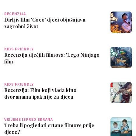
RECENZIJA
Dirljiv film 'Coco' djeci objašnjava
zagrobni život
KIDS FRIENDLY
Recenzija dječjih filmova: 'Lego Ninjago
film'
KIDS FRIENDLY
Recenzija: Film koji vlada kino
dvoranama ipak nije za djecu
VRIJEME ISPRED EKRANA
Treba li pogledati crtane filmove prije
djece?