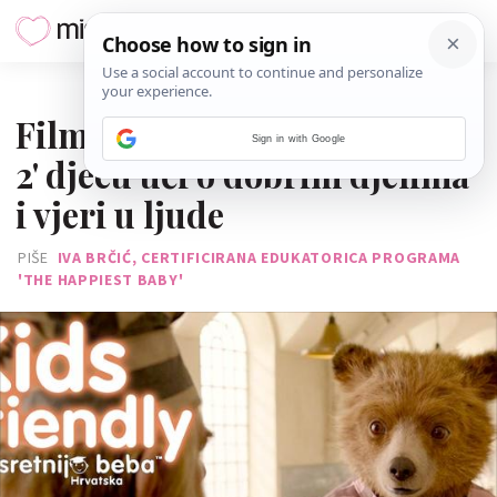
13. SIJEČNJA 2018.
Film 'Medvjedić Paddington
Sign in with Google
2' djecu uči o dobrim djelima
i vjeri u ljude
PIŠE
IVA BRČIĆ, CERTIFICIRANA EDUKATORICA PROGRAMA
'THE HAPPIEST BABY'