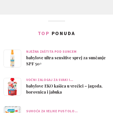
TOP
PONUDA
NJEŽNA ZAŠTITA POD SUNCEM
babylove ultra sensitive sprej za sunčanje
SPF 50+
VOĆNI ZALOGAJ ZA SVAKI I…
babylove EKO kašica u vrećici – jagoda,
borovnica i jabuka
SUHOĆA ZA VELIKE PUSTOLO…