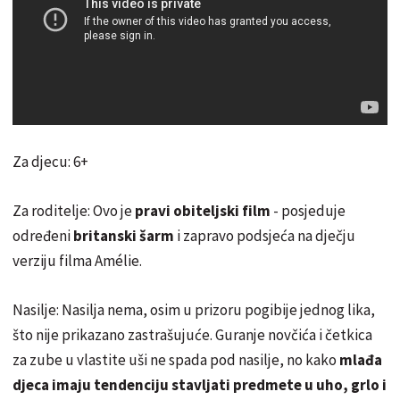
Za djecu: 6+
Za roditelje: Ovo je
pravi obiteljski film
- posjeduje
određeni
britanski šarm
i zapravo podsjeća na dječju
verziju filma Amélie.
Nasilje: Nasilja nema, osim u prizoru pogibije jednog lika,
što nije prikazano zastrašujuće. Guranje novčića i četkica
za zube u vlastite uši ne spada pod nasilje, no kako
mlađa
djeca imaju tendenciju stavljati predmete u uho, grlo i