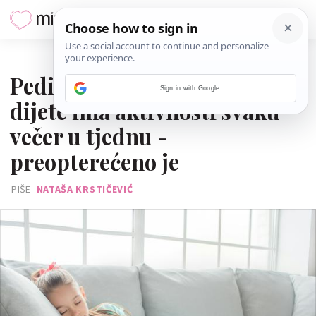
30. RUJNA 2025.
Pedijatrica i mama: Ako
Sign in with Google
dijete ima aktivnosti svaku
večer u tjednu -
preopterećeno je
PIŠE
NATAŠA KRSTIČEVIĆ