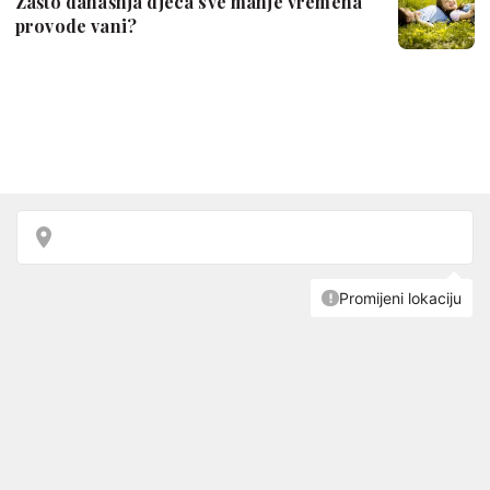
Zašto današnja djeca sve manje vremena
provode vani?