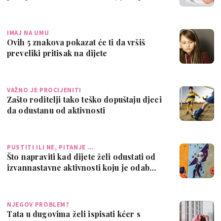
znakova
IMAJ NA UMU
Ovih 5 znakova pokazat će ti da vršiš
preveliki pritisak na dijete
VAŽNO JE PROCIJENITI
Zašto roditelji tako teško dopuštaju djeci
da odustanu od aktivnosti
PUSTITI ILI NE, PITANJE …
Što napraviti kad dijete želi odustati od
izvannastavne aktivnosti koju je odab…
NJEGOV PROBLEM?
Tata u dugovima želi ispisati kćer s