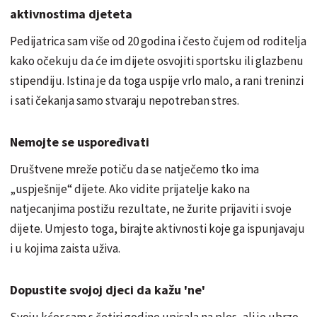
aktivnostima djeteta
Pedijatrica sam više od 20 godina i često čujem od roditelja
kako očekuju da će im dijete osvojiti sportsku ili glazbenu
stipendiju. Istina je da toga uspije vrlo malo, a rani treninzi
i sati čekanja samo stvaraju nepotreban stres.
Nemojte se uspoređivati
Društvene mreže potiču da se natječemo tko ima
„uspješnije“ dijete. Ako vidite prijatelje kako na
natjecanjima postižu rezultate, ne žurite prijaviti i svoje
dijete. Umjesto toga, birajte aktivnosti koje ga ispunjavaju
i u kojima zaista uživa.
Dopustite svojoj djeci da kažu 'ne'
Svoju kćer sam s četiri godine upisala na ples, ali je ubrzo