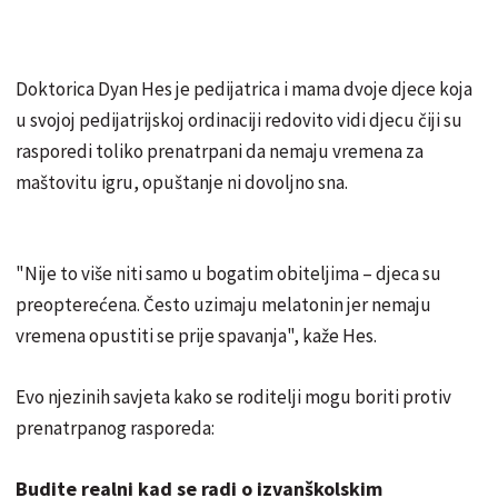
Doktorica Dyan Hes je pedijatrica i mama dvoje djece koja
u svojoj pedijatrijskoj ordinaciji redovito vidi djecu čiji su
rasporedi toliko prenatrpani da nemaju vremena za
maštovitu igru, opuštanje ni dovoljno sna.
"Nije to više niti samo u bogatim obiteljima – djeca su
preopterećena. Često uzimaju melatonin jer nemaju
vremena opustiti se prije spavanja", kaže Hes.
Evo njezinih savjeta kako se roditelji mogu boriti protiv
prenatrpanog rasporeda:
Budite realni kad se radi o izvanškolskim