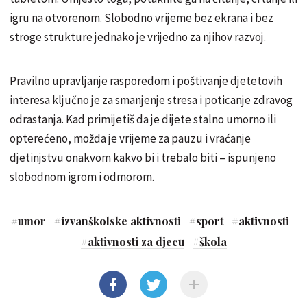
igru na otvorenom. Slobodno vrijeme bez ekrana i bez
stroge strukture jednako je vrijedno za njihov razvoj.
Pravilno upravljanje rasporedom i poštivanje djetetovih
interesa ključno je za smanjenje stresa i poticanje zdravog
odrastanja. Kad primijetiš da je dijete stalno umorno ili
opterećeno, možda je vrijeme za pauzu i vraćanje
djetinjstvu onakvom kakvo bi i trebalo biti – ispunjeno
slobodnom igrom i odmorom.
#
umor
#
izvanškolske aktivnosti
#
sport
#
aktivnosti
#
aktivnosti za djecu
#
škola