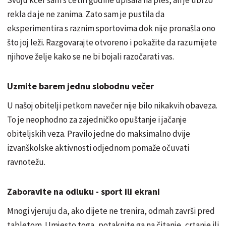
rekla da je ne zanima. Zato sam je pustila da
eksperimentira s raznim sportovima dok nije pronašla ono
što joj leži. Razgovarajte otvoreno i pokažite da razumijete
njihove želje kako se ne bi bojali razočarati vas.
Uzmite barem jednu slobodnu večer
U našoj obitelji petkom navečer nije bilo nikakvih obaveza.
To je neophodno za zajedničko opuštanje i jačanje
obiteljskih veza. Pravilo jedne do maksimalno dvije
izvanškolske aktivnosti odjednom pomaže očuvati
ravnotežu.
Zaboravite na odluku - sport ili ekrani
Mnogi vjeruju da, ako dijete ne trenira, odmah završi pred
tabletom. Umjesto toga, potaknite ga na čitanje, crtanje ili