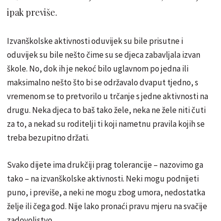
ipak previše.
Izvanškolske aktivnosti oduvijek su bile prisutne i
oduvijek su bile nešto čime su se djeca zabavljala izvan
škole. No, dok ih je nekoć bilo uglavnom po jedna ili
maksimalno nešto što bi se održavalo dvaput tjedno, s
vremenom se to pretvorilo u trčanje s jedne aktivnosti na
drugu. Neka djeca to baš tako žele, neka ne žele niti čuti
za to, a nekad su roditelji ti koji nametnu pravila kojih se
treba bezupitno držati.
Svako dijete ima drukčiji prag tolerancije – nazovimo ga
tako – na izvanškolske aktivnosti. Neki mogu podnijeti
puno, i previše, a neki ne mogu zbog umora, nedostatka
želje ili čega god. Nije lako pronaći pravu mjeru na svačije
zadovoljstvo.