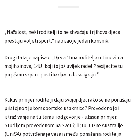
„Nažalost, neki roditelji to ne shvaćaju i njihova djeca
prestaju voljeti sport,“ napisao je jedan korisnik.
Drugi tata je napisao: „Djeca? Ima roditelja u timovima
mojih sinova, 14U, koji to još uvijek rade! Presijecite tu
pupčanu vrpcu, pustite djecu da se igraju.“
Kakav primjer roditelji daju svojoj djeci ako se ne ponašaju
pristojno tijekom sportske utakmice? Provedeno je i
istraživanje na tu temu i odgovor je - užasan primjer.
Studijom provedenom na Sveučilištu Južne Australije
(UniSA) potvrđena je veza između ponašanja roditelja