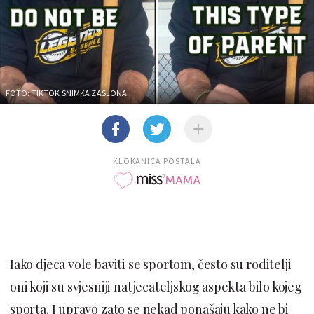
FOTO: TIKTOK SNIMKA ZASLONA
KLOKANICA POSTALA
Iako djeca vole baviti se sportom, često su roditelji
oni koji su svjesniji natjecateljskog aspekta bilo kojeg
sporta. I upravo zato se nekad ponašaju kako ne bi