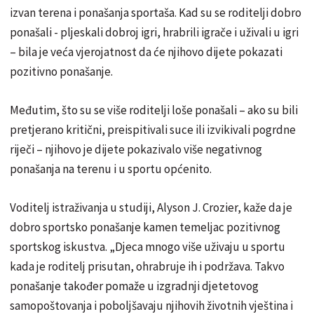
izvan terena i ponašanja sportaša. Kad su se roditelji dobro
ponašali - pljeskali dobroj igri, hrabrili igrače i uživali u igri
– bila je veća vjerojatnost da će njihovo dijete pokazati
pozitivno ponašanje.
Međutim, što su se više roditelji loše ponašali – ako su bili
pretjerano kritični, preispitivali suce ili izvikivali pogrdne
riječi – njihovo je dijete pokazivalo više negativnog
ponašanja na terenu i u sportu općenito.
Voditelj istraživanja u studiji, Alyson J. Crozier, kaže da je
dobro sportsko ponašanje kamen temeljac pozitivnog
sportskog iskustva. „Djeca mnogo više uživaju u sportu
kada je roditelj prisutan, ohrabruje ih i podržava. Takvo
ponašanje također pomaže u izgradnji djetetovog
samopoštovanja i poboljšavaju njihovih životnih vještina i