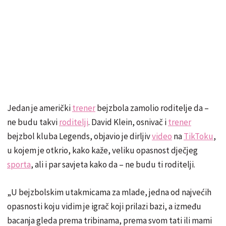
Jedan je američki
trener
bejzbola zamolio roditelje da –
ne budu takvi
roditelji
. David Klein, osnivač i
trener
bejzbol kluba Legends, objavio je dirljiv
video
na
TikToku
,
u kojem je otkrio, kako kaže, veliku opasnost dječjeg
sporta
, ali i par savjeta kako da – ne budu ti roditelji.
„U bejzbolskim utakmicama za mlade, jedna od najvećih
opasnosti koju vidim je igrač koji prilazi bazi, a između
bacanja gleda prema tribinama, prema svom tati ili mami