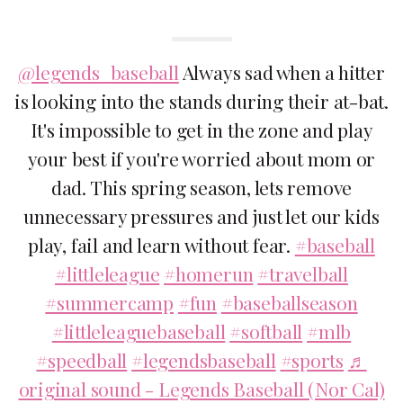
@legends_baseball
Always sad when a hitter
is looking into the stands during their at-bat.
It's impossible to get in the zone and play
your best if you're worried about mom or
dad. This spring season, lets remove
unnecessary pressures and just let our kids
play, fail and learn without fear.
#baseball
#littleleague
#homerun
#travelball
#summercamp
#fun
#baseballseason
#littleleaguebaseball
#softball
#mlb
#speedball
#legendsbaseball
#sports
♬
original sound - Legends Baseball (Nor Cal)