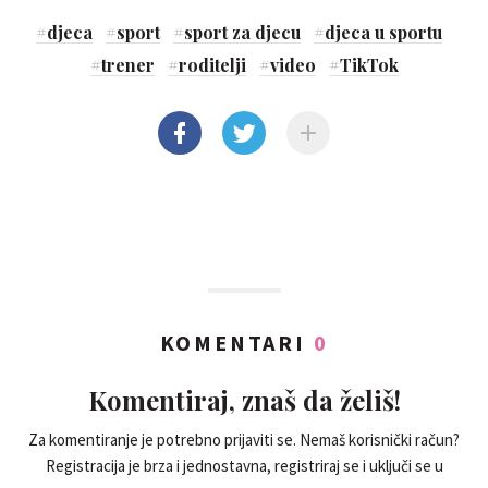
#
djeca
#
sport
#
sport za djecu
#
djeca u sportu
#
trener
#
roditelji
#
video
#
TikTok
KOMENTARI
0
Komentiraj, znaš da želiš!
Za komentiranje je potrebno prijaviti se. Nemaš korisnički račun?
Registracija je brza i jednostavna, registriraj se i uključi se u