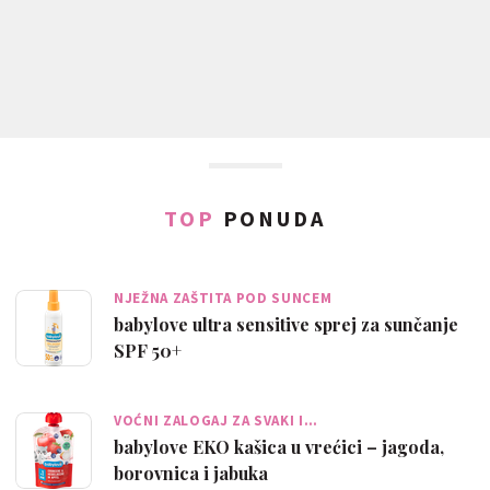
TOP
PONUDA
NJEŽNA ZAŠTITA POD SUNCEM
babylove ultra sensitive sprej za sunčanje
SPF 50+
VOĆNI ZALOGAJ ZA SVAKI I…
babylove EKO kašica u vrećici – jagoda,
borovnica i jabuka