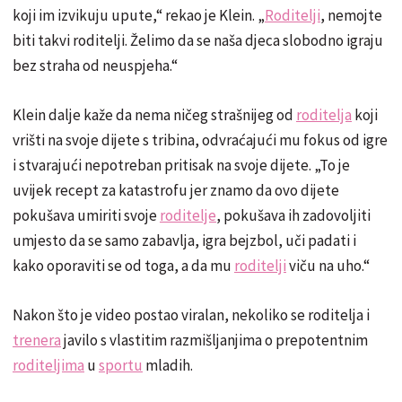
koji im izvikuju upute,“ rekao je Klein. „
Roditelji
, nemojte
biti takvi roditelji. Želimo da se naša djeca slobodno igraju
bez straha od neuspjeha.“
Klein dalje kaže da nema ničeg strašnijeg od
roditelja
koji
vrišti na svoje dijete s tribina, odvraćajući mu fokus od igre
i stvarajući nepotreban pritisak na svoje dijete. „To je
uvijek recept za katastrofu jer znamo da ovo dijete
pokušava umiriti svoje
roditelje
, pokušava ih zadovoljiti
umjesto da se samo zabavlja, igra bejzbol, uči padati i
kako oporaviti se od toga, a da mu
roditelji
viču na uho.“
Nakon što je video postao viralan, nekoliko se roditelja i
trenera
javilo s vlastitim razmišljanjima o prepotentnim
roditeljima
u
sportu
mladih.