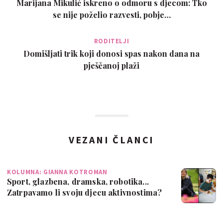
Marijana Mikulić iskreno o odmoru s djecom: Tko
se nije poželio razvesti, pobje…
RODITELJI
Domišljati trik koji donosi spas nakon dana na
pješčanoj plaži
VEZANI ČLANCI
KOLUMNA: GIANNA KOTROMAN
Sport, glazbena, dramska, robotika...
Zatrpavamo li svoju djecu aktivnostima?