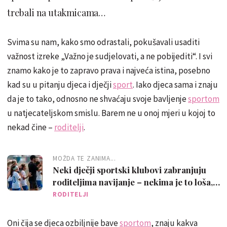
trebali na utakmicama…
Svima su nam, kako smo odrastali, pokušavali usaditi
važnost izreke „Važno je sudjelovati, a ne pobijediti“. I svi
znamo kako je to zapravo prava i najveća istina, posebno
kad su u pitanju djeca i dječji
sport
. Iako djeca sama i znaju
da je to tako, odnosno ne shvaćaju svoje bavljenje
sportom
u natjecateljskom smislu. Barem ne u onoj mjeri u kojoj to
nekad čine –
roditelji
.
MOŽDA TE ZANIMA...
Neki dječji sportski klubovi zabranjuju
roditeljima navijanje – nekima je to loša,
nekima odlična ideja
RODITELJI
Oni čija se djeca ozbiljnije bave
sportom
, znaju kakva