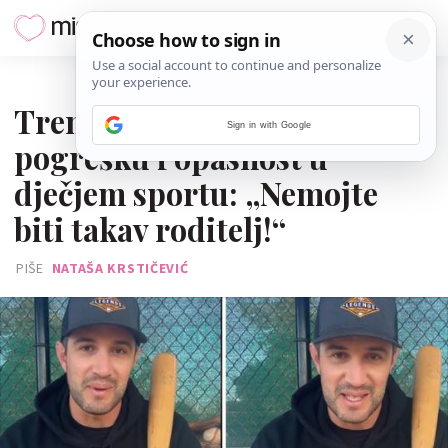
22. VELJAČE 2024.
Trener upozorio na veliku
Sign in with Google
pogrešku i opasnost u
dječjem sportu: „Nemojte
biti takav roditelj!“
PIŠE
NATAŠA KRSTIČEVIĆ