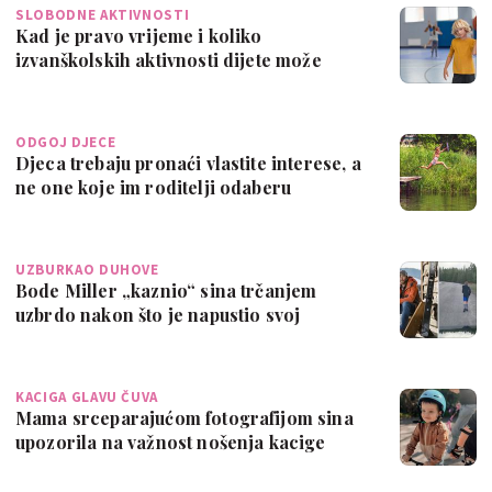
SLOBODNE AKTIVNOSTI
Kad je pravo vrijeme i koliko
izvanškolskih aktivnosti dijete može
pohađati?
ODGOJ DJECE
Djeca trebaju pronaći vlastite interese, a
ne one koje im roditelji odaberu
UZBURKAO DUHOVE
Bode Miller „kaznio“ sina trčanjem
uzbrdo nakon što je napustio svoj
nogometni …
KACIGA GLAVU ČUVA
Mama srceparajućom fotografijom sina
upozorila na važnost nošenja kacige