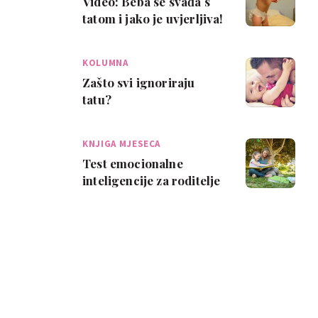
Video: Beba se svađa s
tatom i jako je uvjerljiva!
KOLUMNA
Zašto svi ignoriraju
tatu?
KNJIGA MJESECA
Test emocionalne
inteligencije za roditelje