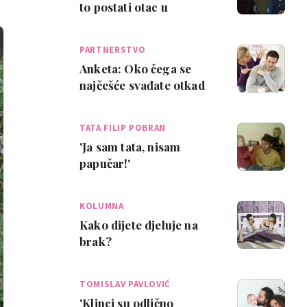
to postati otac u
Hrvatskoj?
PARTNERSTVO
Anketa: Oko čega se
najčešće svađate otkad
imate dijete?
TATA FILIP POBRAN
'Ja sam tata, nisam
papučar!'
KOLUMNA
Kako dijete djeluje na
brak?
TOMISLAV PAVLOVIĆ
'Klinci su odlično