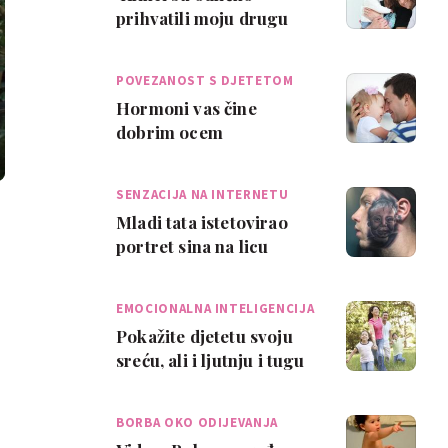
prihvatili moju drugu
suprugu, kao i ona njih'
POVEZANOST S DJETETOM
Hormoni vas čine
dobrim ocem
SENZACIJA NA INTERNETU
Mladi tata istetovirao
portret sina na licu
EMOCIONALNA INTELIGENCIJA
Pokažite djetetu svoju
sreću, ali i ljutnju i tugu
BORBA OKO ODIJEVANJA