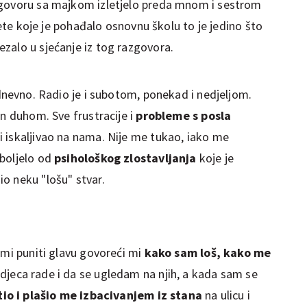
zgovoru sa majkom izletjelo preda mnom i sestrom
ete koje je pohađalo osnovnu školu to je jedino što
zalo u sjećanje iz tog razgovora.
 dnevno. Radio je i subotom, ponekad i nedjeljom.
an duhom. Sve frustracije i
probleme s posla
i iskaljivao na nama. Nije me tukao, iako me
 boljelo od
psihološkog zlostavljanja
koje je
o neku "lošu" stvar.
 mi puniti glavu govoreći mi
kako sam loš, kako me
djeca rade i da se ugledam na njih, a kada sam se
tio i plašio me izbacivanjem iz stana
na ulicu i