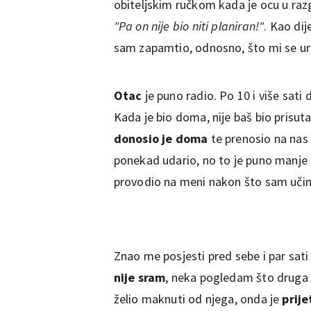
obiteljskim ručkom kada je ocu u ra
"Pa on nije bio niti planiran!"
. Kao dij
sam zapamtio, odnosno, što mi se ure
Otac
je puno radio. Po 10 i više sati
Kada je bio doma, nije baš bio prisut
donosio je doma
te prenosio na nas 
ponekad udario, no to je puno manje
provodio na meni nakon što sam učini
Znao me posjesti pred sebe i par sati
nije sram
, neka pogledam što druga 
želio maknuti od njega, onda je
prije