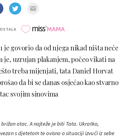
POSTALA
u je govorio da od njega nikad ništa neće
m je, uzrujan plakanjem, počeo vikati na
ešto treba mijenjati, tata Daniel Horvat
 prošao da bi se danas osjećao kao stvarno
tac svojim sinovima
i brižan otac. A najteže je biti Tata. Ukratko,
ovezan s djetetom te ovisno o situaciji izvući iz sebe