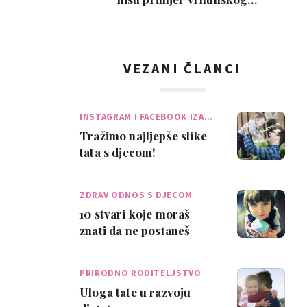
roditeljstva, ali su zab…
VEZANI ČLANCI
INSTAGRAM I FACEBOOK IZA…
Tražimo najljepše slike
tata s djecom!
ZDRAV ODNOS S DJECOM
10 stvari koje moraš
znati da ne postaneš
toksični roditelj
PRIRODNO RODITELJSTVO
Uloga tate u razvoju