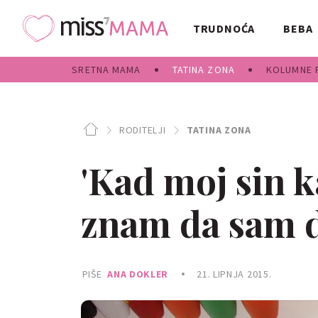
TRUDNOĆA
BEBA
SRETNA MAMA
TATINA ZONA
KOLUMNE 
RODITELJI
TATINA ZONA
'Kad moj sin k
znam da sam d
PIŠE
ANA DOKLER
21. LIPNJA 2015.