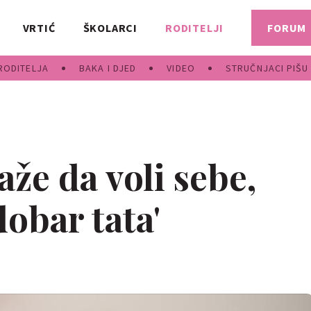
VRTIĆ
ŠKOLARCI
RODITELJI
FORUM
RODITELJA
BAKA I DJED
VIDEO
STRUČNJACI PIŠU
aže da voli sebe,
obar tata'