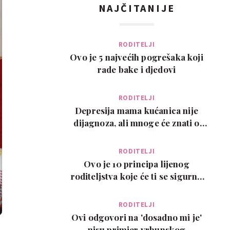
NAJČITANIJE
RODITELJI
Ovo je 5 najvećih pogrešaka koji
rade bake i djedovi
RODITELJI
Depresija mama kućanica nije
dijagnoza, ali mnoge će znati o
čemu govorimo…
RODITELJI
Ovo je 10 principa lijenog
roditeljstva koje će ti se sigurno
svidjeti
RODITELJI
Ovi odgovori na 'dosadno mi je'
nisu primjer vrhunskog