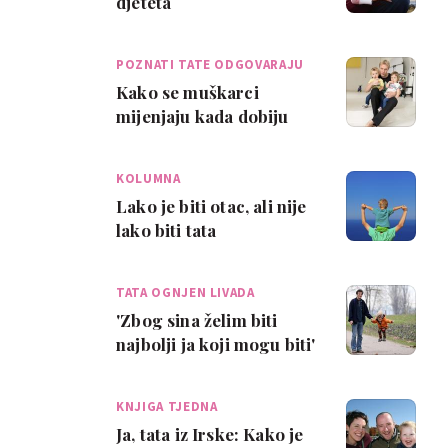
djeteta
POZNATI TATE ODGOVARAJU
Kako se muškarci
mijenjaju kada dobiju
dijete?
KOLUMNA
Lako je biti otac, ali nije
lako biti tata
TATA OGNJEN LIVADA
'Zbog sina želim biti
najbolji ja koji mogu biti'
KNJIGA TJEDNA
Ja, tata iz Irske: Kako je