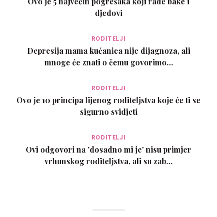
Ovo je 5 najvećih pogrešaka koji rade bake i
djedovi
RODITELJI
Depresija mama kućanica nije dijagnoza, ali
mnoge će znati o čemu govorimo…
RODITELJI
Ovo je 10 principa lijenog roditeljstva koje će ti se
sigurno svidjeti
RODITELJI
Ovi odgovori na 'dosadno mi je' nisu primjer
vrhunskog roditeljstva, ali su zab…