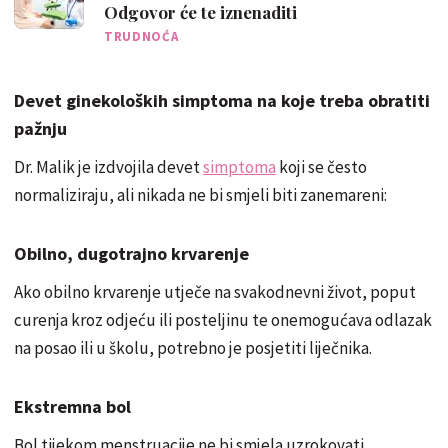
Odgovor će te iznenaditi
TRUDNOĆA
Devet ginekoloških simptoma na koje treba obratiti
pažnju
Dr. Malik je izdvojila devet
simptoma
koji se često
normaliziraju, ali nikada ne bi smjeli biti zanemareni:
Obilno, dugotrajno krvarenje
Ako obilno krvarenje utječe na svakodnevni život, poput
curenja kroz odjeću ili posteljinu te onemogućava odlazak
na posao ili u školu, potrebno je posjetiti liječnika.
Ekstremna bol
Bol tijekom menstruacije ne bi smjela uzrokovati