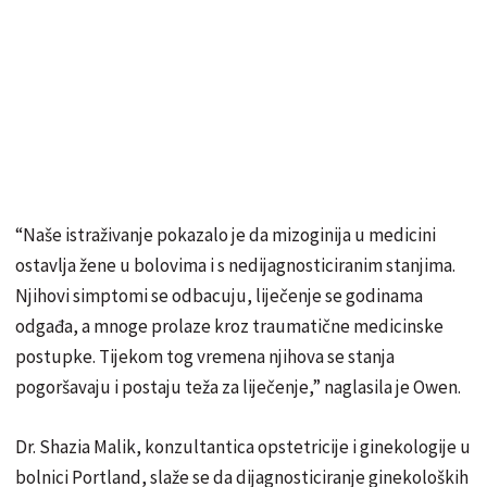
“Naše istraživanje pokazalo je da mizoginija u medicini
ostavlja žene u bolovima i s nedijagnosticiranim stanjima.
Njihovi simptomi se odbacuju, liječenje se godinama
odgađa, a mnoge prolaze kroz traumatične medicinske
postupke. Tijekom tog vremena njihova se stanja
pogoršavaju i postaju teža za liječenje,” naglasila je Owen.
Dr. Shazia Malik, konzultantica opstetricije i ginekologije u
bolnici Portland, slaže se da dijagnosticiranje ginekoloških