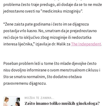
problema često traje predugo, ali dodaje da se to ne može
jednostavno svesti na "medicinsku mizoginiju".
“Žene zaista pate godinama i često im se dijagnoza
postavlja vrlo kasno. No, smatram da je prejednostavno
reći da je to isključivo zbog mizoginije ili nedostatka
interesa liječnika,” izjavila je dr. Malik za
The Independent
.
Poseban problem leži u tome što mlade djevojke često
nisu dovoljno informirane o svom menstrualnom ciklusu i
što se smatra normalnim, što dodatno otežava
pravovremenu dijagnozu.
MOŽDA TE ZANIMA...
Zašto imamo toliko muških ginekologa?