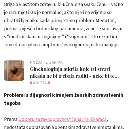
Briga o vlastitom zdravlju ključna je za svaku ženu – važno
je razumjeti što je normalno, a što nije i na vrijeme se
obratiti liječniku kada primijetimo problem. Međutim,
prema izvješću britanskog parlamenta, žene se suočavaju
s “medicinskim mizoginijom” i “stigmom”, što rezultira
time da se njihovi simptomi često ignoriraju ili umanjuju.
MOŽDA TE ZANIMA...
Ginekologinja otkrila koje tri stvari
nikada ne bi trebala raditi - neke bi te
mogle i iznenaditi
RODITELJI
Problemi s dijagnosticiranjem ženskih zdravstvenih
tegoba
Prema
Odboru za ravnopravnost žena i muškaraca
,
nedostatak obrazovanja o ženskim zdravstvenim stanjima,