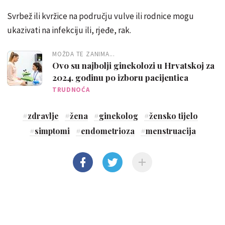
Svrbež ili kvržice na području vulve ili rodnice mogu
ukazivati na infekciju ili, rjeđe, rak.
MOŽDA TE ZANIMA...
Ovo su najbolji ginekolozi u Hrvatskoj za
2024. godinu po izboru pacijentica
TRUDNOĆA
#
zdravlje
#
žena
#
ginekolog
#
žensko tijelo
#
simptomi
#
endometrioza
#
menstruacija