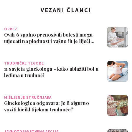
VEZANI ČLANCI
OPREZ
Ovih 6 spolno prenosivih bolesti mogu
utjecati na plodnost i važno ih je liječi…
TRUDNIČKE TEGOBE
11 savjeta ginekologa - kako ublažiti bol u
leđima u trudnoći
MIŠLJENJE STRUČNJAKA
Ginekologica odgovara: Je li sigurno
voziti bicikl tijekom trudnoće?
JAVNOZDRAVSTVENA AKCIJA