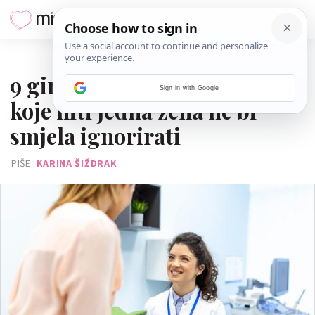
29. SVIBNJA 2026.
9 ginekoloških simptoma
Sign in with Google
koje niti jedna žena ne bi
smjela ignorirati
PIŠE
KARINA ŠIŽDRAK