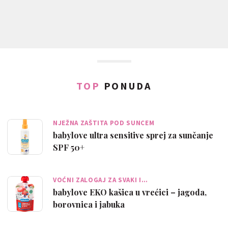
TOP
PONUDA
NJEŽNA ZAŠTITA POD SUNCEM
babylove ultra sensitive sprej za sunčanje
SPF 50+
VOĆNI ZALOGAJ ZA SVAKI I…
babylove EKO kašica u vrećici – jagoda,
borovnica i jabuka