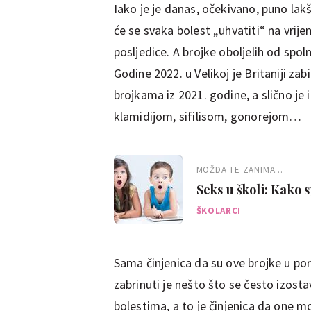
Iako je je danas, očekivano, puno lakš
će se svaka bolest „uhvatiti“ na vrije
posljedice. A brojke oboljelih od spoln
Godine 2022. u Velikoj je Britaniji z
brojkama iz 2021. godine, a slično je
klamidijom, sifilisom, gonorejom…
MOŽDA TE ZANIMA...
Seks u školi: Kako
ŠKOLARCI
Sama činjenica da su ove brojke u po
zabrinuti je nešto što se često izosta
bolestima, a to je činjenica da one m