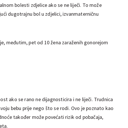
lnom bolesti zdjelice ako se ne liječi. To može
jući dugotrajnu bol u zdjelici, izvanmaterničnu
ije, međutim, pet od 10 žena zaraženih gonorejom
ost ako se rano ne dijagnosticira i ne liječi. Trudnica
 svoju bebu prije nego što se rodi. Ovo je poznato kao
trudnoće također može povećati rizik od pobačaja,
eta.