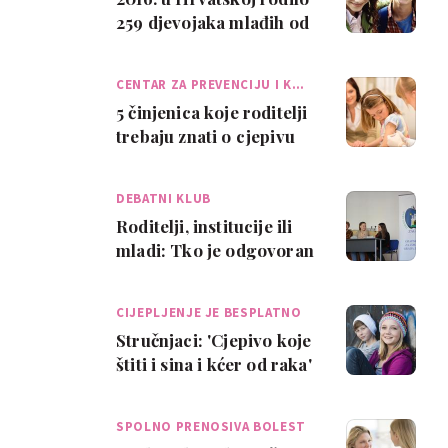
259 djevojaka mlađih od
17 godina
CENTAR ZA PREVENCIJU I K…
5 činjenica koje roditelji
trebaju znati o cjepivu
protiv HPV-a
DEBATNI KLUB
Roditelji, institucije ili
mladi: Tko je odgovoran
za spolno ponašanje
naše dje…
CIJEPLJENJE JE BESPLATNO
Stručnjaci: 'Cjepivo koje
štiti i sina i kćer od raka'
SPOLNO PRENOSIVA BOLEST