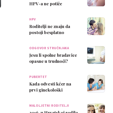
HPV-a ne potiče
seksualnu aktivnost
djece
HPV
Roditelji ne znaju da
postoji besplatno
cjepivo protiv raka vrata
maternice i j…
ODGOVOR STRUČNJAKA
Jesu li spolne bradavice
opasne u trudnoći?
PUBERTET
Kada odvesti kćer na
prvi ginekološki
pregled?
MALOLJETNI RODITELJI
2016. u Hrvatskoj rodilo