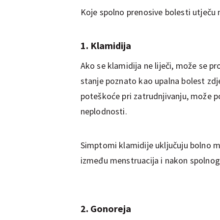
Koje spolno prenosive bolesti utječu
1. Klamidija
Ako se klamidija ne liječi, može se pro
stanje poznato kao upalna bolest zdje
poteškoće pri zatrudnjivanju, može p
neplodnosti.
Simptomi klamidije uključuju bolno mo
između menstruacija i nakon spolno
2. Gonoreja