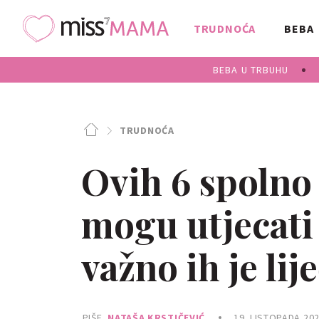
TRUDNOĆA
BEBA
BEBA U TRBUHU
TRUDNOĆA
Ovih 6 spolno 
mogu utjecati 
važno ih je lije
PIŠE
NATAŠA KRSTIČEVIĆ
19. LISTOPADA 202