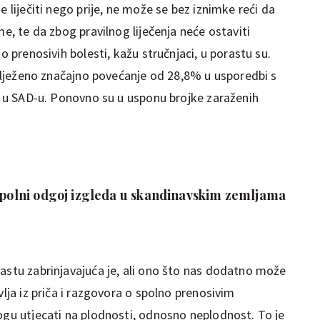
e liječiti nego prije, ne može se bez iznimke reći da
me, te da zbog pravilnog liječenja neće ostaviti
o prenosivih bolesti, kažu stručnjaci, u porastu su.
abilježeno značajno povećanje od 28,8% u usporedbi s
 i u SAD-u. Ponovno su u usponu brojke zaraženih
 spolni odgoj izgleda u skandinavskim zemljama
rastu zabrinjavajuća je, ali ono što nas dodatno može
vlja iz priča i razgovora o spolno prenosivim
ogu utjecati na plodnosti, odnosno neplodnost. To je