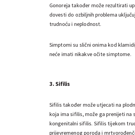
Gonoreja također može rezultirati upa
dovesti do ozbiljnih problema uključu
trudnoću i neplodnost.
Simptomi su slični onima kod klamid
neće imati nikakve očite simptome.
3. Sifilis
Sifilis također može utjecati na plodn
koja ima sifilis, može ga prenijeti na
kongenitalni sifilis. Sifilis tijekom 
prijevremenog poroda i mrtvorođenč