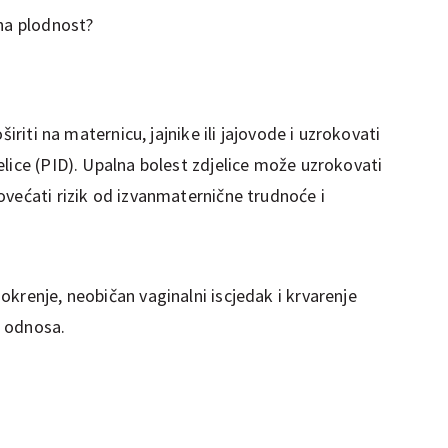
 na plodnost?
širiti na maternicu, jajnike ili jajovode i uzrokovati
lice (PID). Upalna bolest zdjelice može uzrokovati
ovećati rizik od izvanmaternične trudnoće i
krenje, neobičan vaginalni iscjedak i krvarenje
g odnosa.