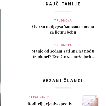
NAJČITANIJE
TRUDNOĆA
Ovo su najljepša 'sunčana' imena
za ljetnu bebu
TRUDNOĆA
Manje od sedam sati sna na noć u
trudnoći? Evo što se može javiti
kao posljedic…
VEZANI ČLANCI
ISTRAŽIVANJE
Roditelji, cjepivo protiv