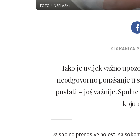
FOTO: UNSPLASH+
KLOKANICA 
Iako je uvijek važno upoz
neodgovorno ponašanje u sp
postati – još važnije. Spolne
koju 
Da spolno prenosive bolesti sa sobom 