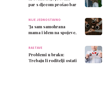
par s djecom prošao bar
jednom
NIJE JEDNOSTAVNO
'Ja sam samohrana
mama i idem na spojeve,
ali ne više s razvedenim
očevima'
RASTAVE
Problemi u braku:
Trebaju li roditelji ostati
zajedno zbog djece?