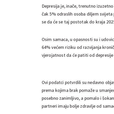
Depresija je, inače, trenutno izuzetno
čak 5% odraslih osoba diljem svijeta 
se da će se taj postotak do kraja 20
Osim samaca, u opasnosti su i udovi
64% većem riziku od razvijanja kroni
vjerojatnost da će patiti od depresi
Ovi podatci potvrdili su nedavno obj
prema kojima brak pomaže u smanjenj
posebno zanimljivo, a pomalo i šokant
partneri imaju bolje zdravlje od sama