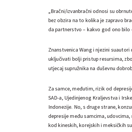
„Bračni/izvanbračni odnosi su obrnut
bez obzira na to kolika je zapravo bračn
da partnerstvo – kakvo god ono bilo –
Znanstvenica Wang i njezini suautori
uključivati
bolji pristup resursima, zb
utjecaj supružnika na duševnu dobro
Za samce, međutim, rizik od depresij
SAD-a, Ujedinjenog Kraljevstva i Irsk
Indonezije. No, s druge strane, konz
depresije među samcima, udovcima, r
kod kineskih, korejskih i meksičkih s