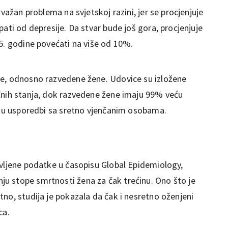
 važan problema na svjetskoj razini, jer se procjenjuje
pati od depresije. Da stvar bude još gora, procjenjuje
25. godine povećati na više od 10%.
ce, odnosno razvedene žene. Udovice su izložene
čnih stanja, dok razvedene žene imaju 99% veću
je u usporedbi sa sretno vjenčanim osobama.
avljene podatke u časopisu Global Epidemiology,
u stope smrtnosti žena za čak trećinu. Ono što je
no, studija je pokazala da čak i nesretno oženjeni
ca.