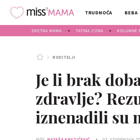
TRUDNOĆA
BEBA
SRETNA MAMA
TATINA ZONA
KOLUMNE 
RODITELJI
Je li brak dob
zdravlje? Rezu
iznenadili su
PIŠE
NATAŠA KRSTIČEVIĆ
07. STUDENOGA 20