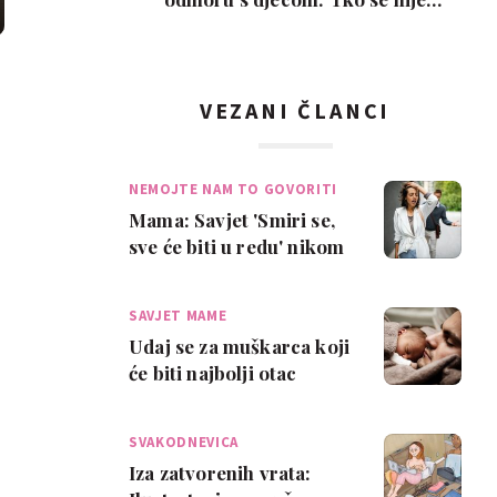
poželio razvesti, pobje…
VEZANI ČLANCI
NEMOJTE NAM TO GOVORITI
Mama: Savjet 'Smiri se,
sve će biti u redu' nikom
nikad nije pomogao!
SAVJET MAME
Udaj se za muškarca koji
će biti najbolji otac
tvojoj djeci
SVAKODNEVICA
Iza zatvorenih vrata: