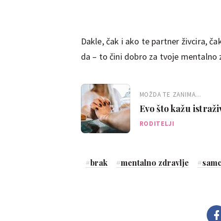
Dakle, čak i ako te partner živcira, čak
da – to čini dobro za tvoje mentalno 
MOŽDA TE ZANIMA...
Evo što kažu istraži
ili oni s razlikom 
RODITELJI
#
brak
#
mentalno zdravlje
#
samc