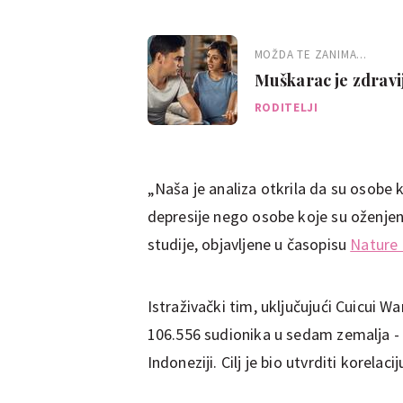
MOŽDA TE ZANIMA...
Muškarac je zdravi
RODITELJI
„Naša je analiza otkrila da su osobe 
depresije nego osobe koje su oženjene
studije, objavljene u časopisu
Nature
Istraživački tim, uključujući Cuicui W
106.556 sudionika u sedam zemalja - SAD
Indoneziji. Cilj je bio utvrditi korela