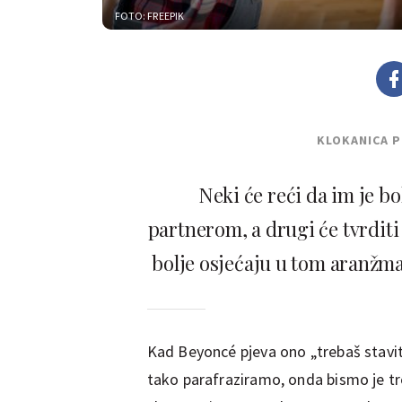
FOTO: FREEPIK
KLOKANICA 
Neki će reći da im je bo
partnerom, a drugi će tvrdit
bolje osjećaju u tom aranžma
Kad Beyoncé pjeva ono „trebaš staviti
tako parafraziramo, onda bismo je tre