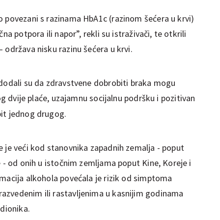
o povezani s razinama HbA1c (razinom šećera u krvi)
a potpora ili napor”, rekli su istraživači, te otkrili
 održava nisku razinu šećera u krvi.
 dodali su da zdravstvene dobrobiti braka mogu
og dvije plaće, uzajamnu socijalnu podršku i pozitivan
bit jednog drugog.
e je veći kod stanovnika zapadnih zemalja - poput
e - od onih u istočnim zemljama poput Kine, Koreje i
umacija alkohola povećala je rizik od simptoma
azvedenim ili rastavljenima u kasnijim godinama
udionika.