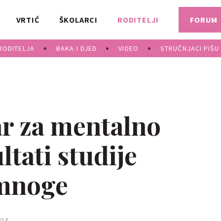
VRTIĆ
ŠKOLARCI
RODITELJI
FORUM
RODITELJA
BAKA I DJED
VIDEO
STRUČNJACI PIŠU
ar za mentalno
ltati studije
 mnoge
24.