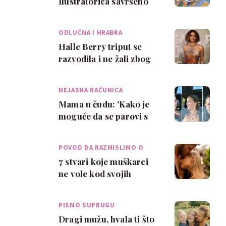
Ilustratorica savršeno
opisuje život parova
ODLUČNA I HRABRA
Halle Berry triput se
razvodila i ne žali zbog
tog: 'Kao mame, nekad
moramo don…
NEJASNA RAČUNICA
Mama u čudu: 'Kako je
moguće da se parovi s
djecom seksaju 4, 5 puta
tjedno?!'
POVOD DA RAZMISLIMO O
SE…
7 stvari koje muškarci
ne vole kod svojih
supruga
PISMO SUPRUGU
Dragi mužu, hvala ti što