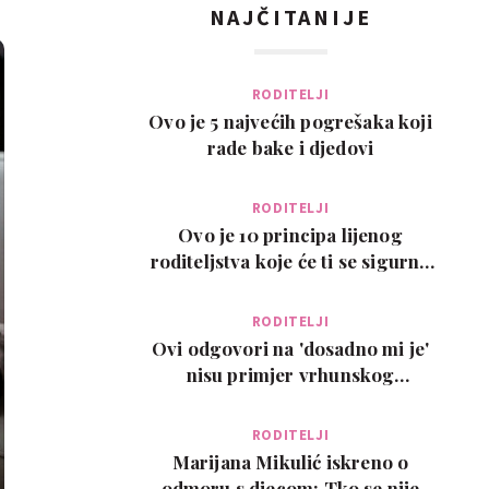
NAJČITANIJE
RODITELJI
Ovo je 5 najvećih pogrešaka koji
rade bake i djedovi
RODITELJI
Ovo je 10 principa lijenog
roditeljstva koje će ti se sigurno
svidjeti
RODITELJI
Ovi odgovori na 'dosadno mi je'
nisu primjer vrhunskog
roditeljstva, ali su zab…
RODITELJI
Marijana Mikulić iskreno o
odmoru s djecom: Tko se nije