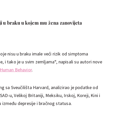
ji u braku u kojem mu žena zanovijeta
koje nisu u braku imale veći rizik od simptoma
, i tako je u svim zemljama“, napisali su autori nove
 Human Behavior
.
ang sa Sveučilišta Harvard, analizirao je podatke od
-u, Velikoj Britaniji, Meksiku, Irskoj, Koreji, Kini i
ciju između depresije i bračnog statusa.