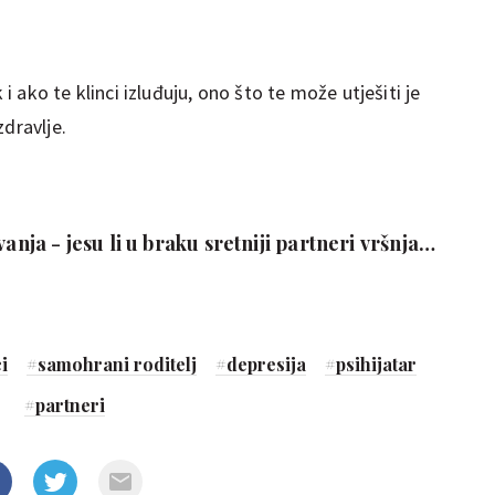
 i ako te klinci izluđuju, ono što te može utješiti je
zdravlje.
vanja - jesu li u braku sretniji partneri vršnjaci
u godinama
i
#
samohrani roditelj
#
depresija
#
psihijatar
#
partneri