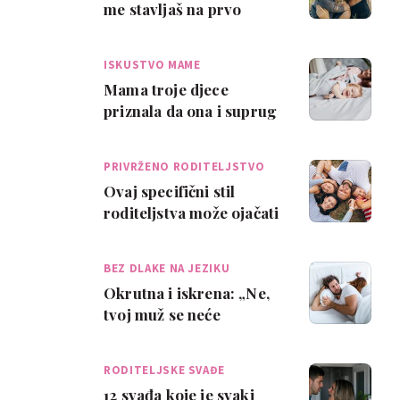
me stavljaš na prvo
mjesto
ISKUSTVO MAME
Mama troje djece
priznala da ona i suprug
ne spavaju u istom
krevetu, komentari…
PRIVRŽENO RODITELJSTVO
Ovaj specifični stil
roditeljstva može ojačati
brak
BEZ DLAKE NA JEZIKU
Okrutna i iskrena: „Ne,
tvoj muž se neće
promijeniti ako nije ni
prvi put jer m…
RODITELJSKE SVAĐE
12 svađa koje je svaki