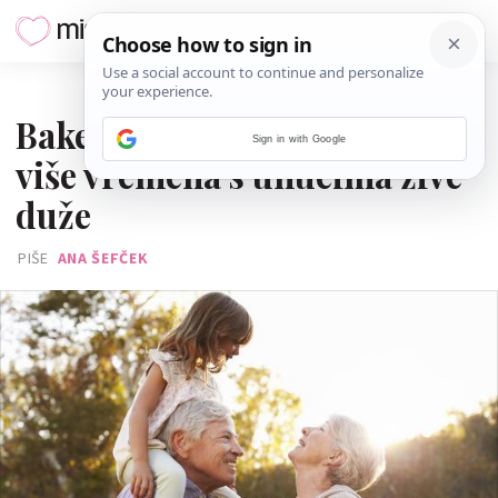
19. RUJNA 2021.
Bake i djedovi koji provode
Sign in with Google
više vremena s unucima žive
duže
PIŠE
ANA ŠEFČEK