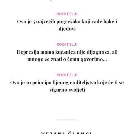
RODITELJI
Ovo je 5 najvećih pogrešaka koji rade bake i
djedovi
RODITELJI
Depresija mama kućanica nije dijagnoza, ali
mnoge će znati o čemu govorimo…
RODITELJI
Ovo je 10 principa lijenog roditeljstva koje će ti se
sigurno svidjeti