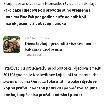
Skupina znanstvenika iz Njemačke i Švicarske otkrila je
kako
bake i djedovi koji provode puno vremena s
unucima žive čak pet godina duže od onih koji
nisu uključeni u život svojih unuka
.
MOŽDA TE ZANIMA...
Djeca trebaju provoditi više vremena s
bakama i djedovima
RODITELJI
Istraživači su proučavali više od 500 baka i djedova između
70 i 103 godine te izostavili one koji su bili primarni skrbnici
svojim unucima. Oni su se
fokusirali na bake i djedove
koji su pružali dodatnu podršku i pomoć roditeljima i
one koji uopće nisu pružali podršku i pomoć
.