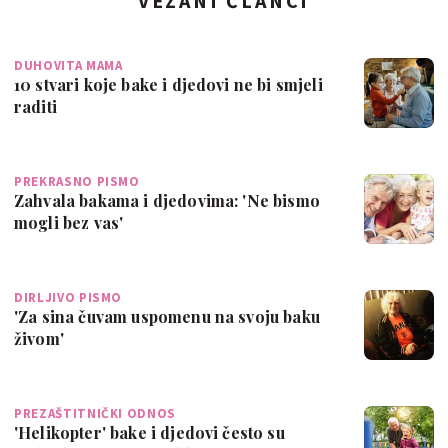
VEZANI ČLANCI
DUHOVITA MAMA
10 stvari koje bake i djedovi ne bi smjeli
raditi
PREKRASNO PISMO
Zahvala bakama i djedovima: 'Ne bismo
mogli bez vas'
DIRLJIVO PISMO
'Za sina čuvam uspomenu na svoju baku
živom'
PREZAŠTITNIČKI ODNOS
'Helikopter' bake i djedovi često su