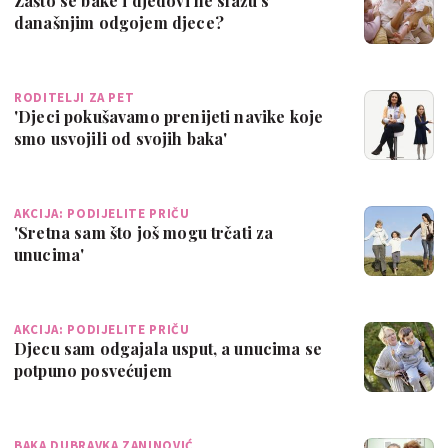
Zašto se bake i djedovi ne slažu s
današnjim odgojem djece?
RODITELJI ZA PET
'Djeci pokušavamo prenijeti navike koje
smo usvojili od svojih baka'
AKCIJA: PODIJELITE PRIČU
'Sretna sam što još mogu trčati za
unucima'
AKCIJA: PODIJELITE PRIČU
Djecu sam odgajala usput, a unucima se
potpuno posvećujem
BAKA DUBRAVKA ZANINOVIĆ