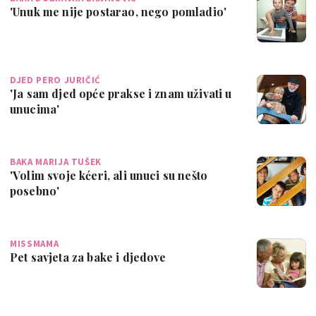
'Unuk me nije postarao, nego pomladio'
DJED PERO JURIČIĆ
'Ja sam djed opće prakse i znam uživati u
unucima'
BAKA MARIJA TUŠEK
'Volim svoje kćeri, ali unuci su nešto
posebno'
MISSMAMA
Pet savjeta za bake i djedove