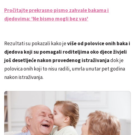
Pročitajte prekrasno pismo zahvale bakama i
djedovima: 'Ne bismo mogli bez vas'
Rezultati su pokazali kako je
više od polovice onih baka i
djedova koji su pomagali roditeljima oko djece živjeli
još desetljeće nakon provedenog istraživanja
dok je
polovica onih koji to nisu radili, umrla unutar pet godina
nakon istraživanja.