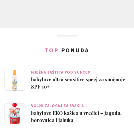
TOP
PONUDA
NJEŽNA ZAŠTITA POD SUNCEM
babylove ultra sensitive sprej za sunčanje
SPF 50+
VOĆNI ZALOGAJ ZA SVAKI I…
babylove EKO kašica u vrećici – jagoda,
borovnica i jabuka