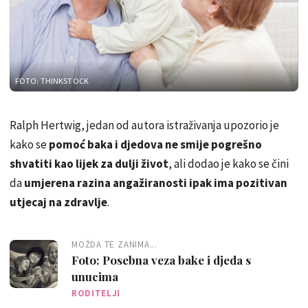
FOTO: THINKSTOCK
Ralph Hertwig, jedan od autora istraživanja upozorio je
kako se
pomoć baka i djedova ne smije pogrešno
shvatiti kao lijek za dulji život
, ali dodao je kako se čini
da
umjerena razina angažiranosti ipak ima pozitivan
utjecaj na zdravlje
.
MOŽDA TE ZANIMA...
Foto: Posebna veza bake i djeda s
unucima
RODITELJI